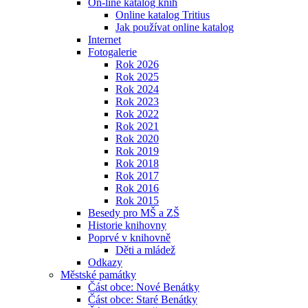
On-line katalog knih
Online katalog Tritius
Jak používat online katalog
Internet
Fotogalerie
Rok 2026
Rok 2025
Rok 2024
Rok 2023
Rok 2022
Rok 2021
Rok 2020
Rok 2019
Rok 2018
Rok 2017
Rok 2016
Rok 2015
Besedy pro MŠ a ZŠ
Historie knihovny
Poprvé v knihovně
Děti a mládež
Odkazy
Městské památky
Část obce: Nové Benátky
Část obce: Staré Benátky