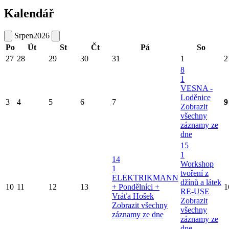
Kalendář
Srpen
2026
Po
Út
St
Čt
Pá
So
27
28
29
30
31
1
2
8
1
VESNA -
Loděnice
3
4
5
6
7
9
Zobrazit
všechny
záznamy ze
dne
15
1
14
Workshop
1
tvoření z
ELEKTRIKMANN
džínů a látek
10
11
12
13
+ Pondělníci +
1
RE-USE
Vráťa Hošek
Zobrazit
Zobrazit všechny
všechny
záznamy ze dne
záznamy ze
dne