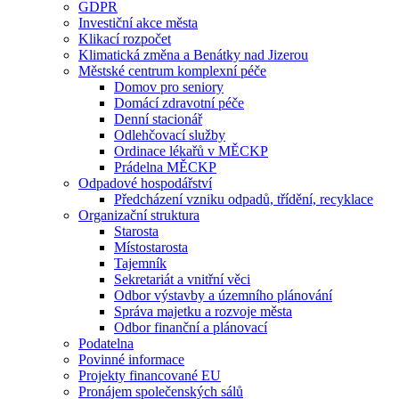
GDPR
Investiční akce města
Klikací rozpočet
Klimatická změna a Benátky nad Jizerou
Městské centrum komplexní péče
Domov pro seniory
Domácí zdravotní péče
Denní stacionář
Odlehčovací služby
Ordinace lékařů v MĚCKP
Prádelna MĚCKP
Odpadové hospodářství
Předcházení vzniku odpadů, třídění, recyklace
Organizační struktura
Starosta
Místostarosta
Tajemník
Sekretariát a vnitřní věci
Odbor výstavby a územního plánování
Správa majetku a rozvoje města
Odbor finanční a plánovací
Podatelna
Povinné informace
Projekty financované EU
Pronájem společenských sálů