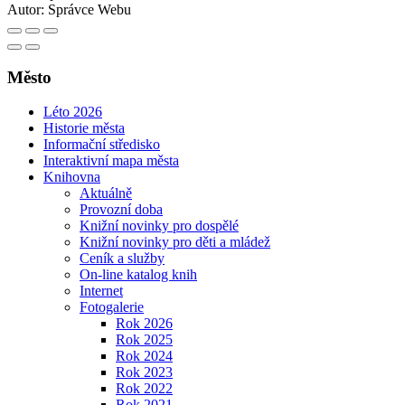
Autor:
Správce Webu
Město
Léto 2026
Historie města
Informační středisko
Interaktivní mapa města
Knihovna
Aktuálně
Provozní doba
Knižní novinky pro dospělé
Knižní novinky pro děti a mládež
Ceník a služby
On-line katalog knih
Internet
Fotogalerie
Rok 2026
Rok 2025
Rok 2024
Rok 2023
Rok 2022
Rok 2021