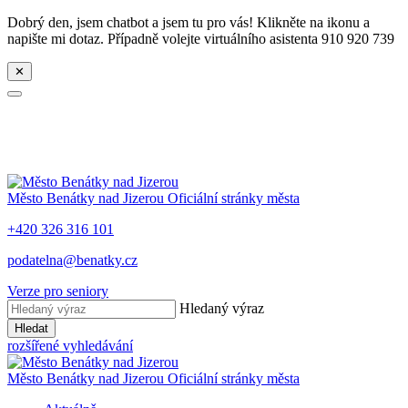
Dobrý den, jsem chatbot a jsem tu pro vás! Klikněte na ikonu a
napište mi dotaz. Případně volejte virtuálního asistenta 910 920 739
✕
Město
Benátky nad Jizerou
Oficiální stránky města
+420 326 316 101
podatelna@benatky.cz
Verze pro seniory
Hledaný výraz
Hledat
rozšířené vyhledávání
Město
Benátky nad Jizerou
Oficiální stránky města