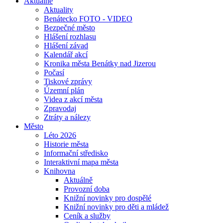
Aktuálně
Aktuality
Benátecko FOTO - VIDEO
Bezpečné město
Hlášení rozhlasu
Hlášení závad
Kalendář akcí
Kronika města Benátky nad Jizerou
Počasí
Tiskové zprávy
Územní plán
Videa z akcí města
Zpravodaj
Ztráty a nálezy
Město
Léto 2026
Historie města
Informační středisko
Interaktivní mapa města
Knihovna
Aktuálně
Provozní doba
Knižní novinky pro dospělé
Knižní novinky pro děti a mládež
Ceník a služby