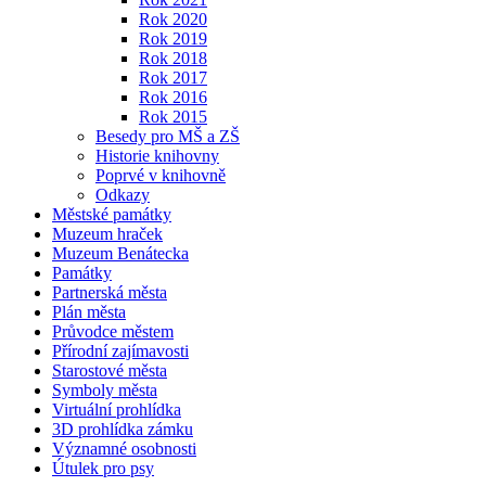
Rok 2020
Rok 2019
Rok 2018
Rok 2017
Rok 2016
Rok 2015
Besedy pro MŠ a ZŠ
Historie knihovny
Poprvé v knihovně
Odkazy
Městské památky
Muzeum hraček
Muzeum Benátecka
Památky
Partnerská města
Plán města
Průvodce městem
Přírodní zajímavosti
Starostové města
Symboly města
Virtuální prohlídka
3D prohlídka zámku
Významné osobnosti
Útulek pro psy