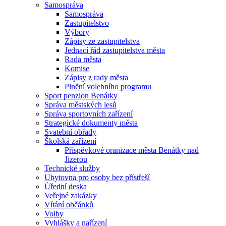
Samospráva
Samospráva
Zastupitelstvo
Výbory
Zápisy ze zastupitelstva
Jednací řád zastupitelstva města
Rada města
Komise
Zápisy z rady města
Plnění volebního programu
Sport penzion Benátky
Správa městských lesů
Správa sportovních zařízení
Strategické dokumenty města
Svatební obřady
Školská zařízení
Příspěvkové oranizace města Benátky nad
Jizerou
Technické služby
Ubytovna pro osoby bez přístřeší
Úřední deska
Veřejné zakázky
Vítání občánků
Volby
Vyhlášky a nařízení