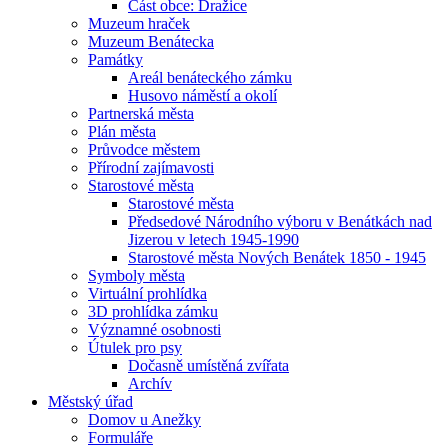
Část obce: Dražice
Muzeum hraček
Muzeum Benátecka
Památky
Areál benáteckého zámku
Husovo náměstí a okolí
Partnerská města
Plán města
Průvodce městem
Přírodní zajímavosti
Starostové města
Starostové města
Předsedové Národního výboru v Benátkách nad
Jizerou v letech 1945-1990
Starostové města Nových Benátek 1850 - 1945
Symboly města
Virtuální prohlídka
3D prohlídka zámku
Významné osobnosti
Útulek pro psy
Dočasně umístěná zvířata
Archív
Městský úřad
Domov u Anežky
Formuláře