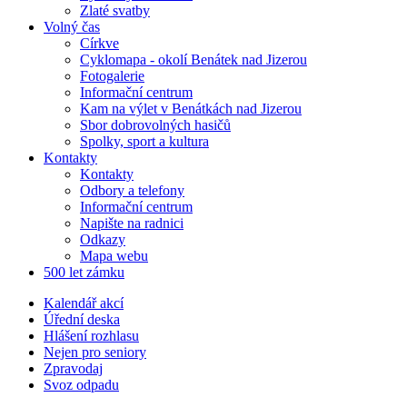
Zlaté svatby
Volný čas
Církve
Cyklomapa - okolí Benátek nad Jizerou
Fotogalerie
Informační centrum
Kam na výlet v Benátkách nad Jizerou
Sbor dobrovolných hasičů
Spolky, sport a kultura
Kontakty
Kontakty
Odbory a telefony
Informační centrum
Napište na radnici
Odkazy
Mapa webu
500 let zámku
Kalendář akcí
Úřední deska
Hlášení rozhlasu
Nejen pro seniory
Zpravodaj
Svoz odpadu