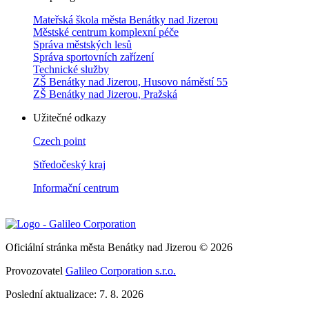
Mateřská škola města Benátky nad Jizerou
Městské centrum komplexní péče
Správa městských lesů
Správa sportovních zařízení
Technické služby
ZŠ Benátky nad Jizerou, Husovo náměstí 55
ZŠ Benátky nad Jizerou, Pražská
Užitečné odkazy
Czech point
Středočeský kraj
Informační centrum
Oficiální stránka města Benátky nad Jizerou © 2026
Provozovatel
Galileo Corporation s.r.o.
Poslední aktualizace: 7. 8. 2026