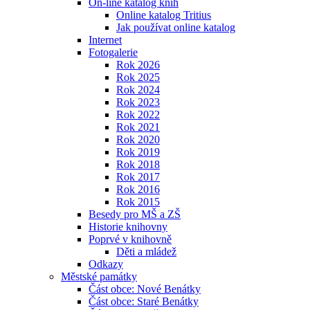
On-line katalog knih
Online katalog Tritius
Jak používat online katalog
Internet
Fotogalerie
Rok 2026
Rok 2025
Rok 2024
Rok 2023
Rok 2022
Rok 2021
Rok 2020
Rok 2019
Rok 2018
Rok 2017
Rok 2016
Rok 2015
Besedy pro MŠ a ZŠ
Historie knihovny
Poprvé v knihovně
Děti a mládež
Odkazy
Městské památky
Část obce: Nové Benátky
Část obce: Staré Benátky