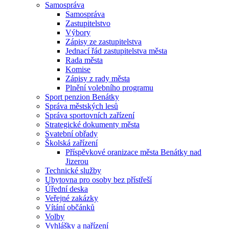
Samospráva
Samospráva
Zastupitelstvo
Výbory
Zápisy ze zastupitelstva
Jednací řád zastupitelstva města
Rada města
Komise
Zápisy z rady města
Plnění volebního programu
Sport penzion Benátky
Správa městských lesů
Správa sportovních zařízení
Strategické dokumenty města
Svatební obřady
Školská zařízení
Příspěvkové oranizace města Benátky nad
Jizerou
Technické služby
Ubytovna pro osoby bez přístřeší
Úřední deska
Veřejné zakázky
Vítání občánků
Volby
Vyhlášky a nařízení