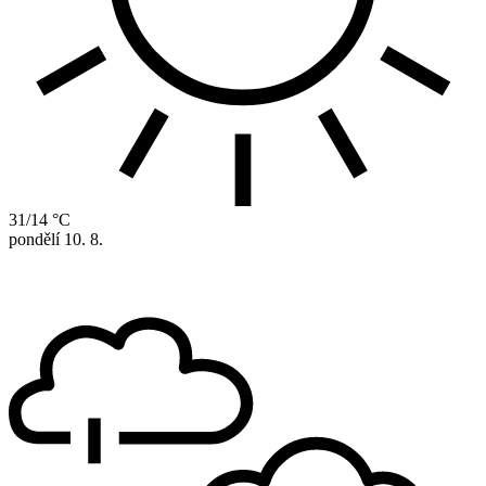
31/14 °C
pondělí
10. 8.