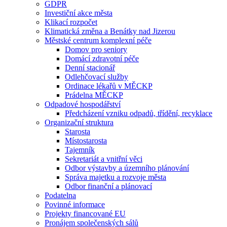
GDPR
Investiční akce města
Klikací rozpočet
Klimatická změna a Benátky nad Jizerou
Městské centrum komplexní péče
Domov pro seniory
Domácí zdravotní péče
Denní stacionář
Odlehčovací služby
Ordinace lékařů v MĚCKP
Prádelna MĚCKP
Odpadové hospodářství
Předcházení vzniku odpadů, třídění, recyklace
Organizační struktura
Starosta
Místostarosta
Tajemník
Sekretariát a vnitřní věci
Odbor výstavby a územního plánování
Správa majetku a rozvoje města
Odbor finanční a plánovací
Podatelna
Povinné informace
Projekty financované EU
Pronájem společenských sálů