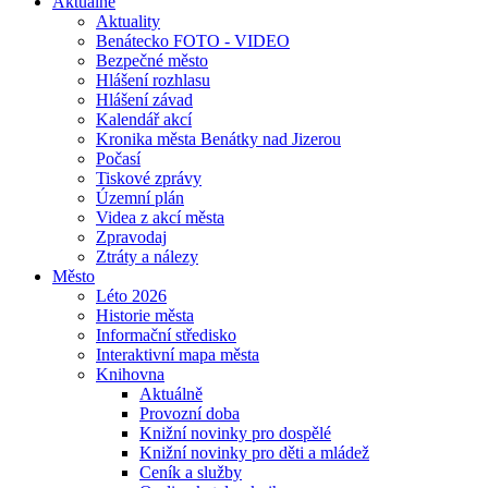
Aktuálně
Aktuality
Benátecko FOTO - VIDEO
Bezpečné město
Hlášení rozhlasu
Hlášení závad
Kalendář akcí
Kronika města Benátky nad Jizerou
Počasí
Tiskové zprávy
Územní plán
Videa z akcí města
Zpravodaj
Ztráty a nálezy
Město
Léto 2026
Historie města
Informační středisko
Interaktivní mapa města
Knihovna
Aktuálně
Provozní doba
Knižní novinky pro dospělé
Knižní novinky pro děti a mládež
Ceník a služby