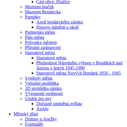
Část obce: Dražice
Muzeum hraček
Muzeum Benátecka
Památky
Areál benáteckého zámku
Husovo náměstí a okolí
Partnerská města
Plán města
Průvodce městem
Přírodní zajímavosti
Starostové města
Starostové města
Předsedové Národního výboru v Benátkách nad
Jizerou v letech 1945-1990
Starostové města Nových Benátek 1850 - 1945
Symboly města
Virtuální prohlídka
3D prohlídka zámku
Významné osobnosti
Útulek pro psy
Dočasně umístěná zvířata
Archív
Městský úřad
Domov u Anežky
Formuláře