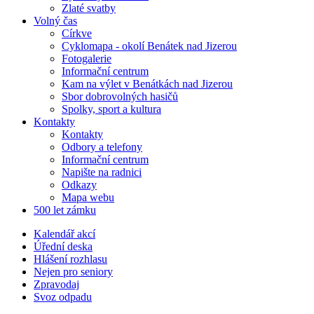
Zlaté svatby
Volný čas
Církve
Cyklomapa - okolí Benátek nad Jizerou
Fotogalerie
Informační centrum
Kam na výlet v Benátkách nad Jizerou
Sbor dobrovolných hasičů
Spolky, sport a kultura
Kontakty
Kontakty
Odbory a telefony
Informační centrum
Napište na radnici
Odkazy
Mapa webu
500 let zámku
Kalendář akcí
Úřední deska
Hlášení rozhlasu
Nejen pro seniory
Zpravodaj
Svoz odpadu