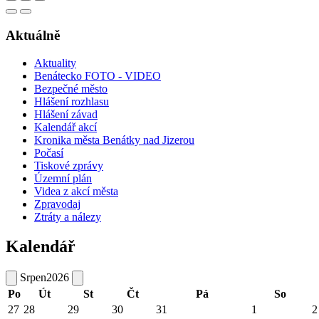
Aktuálně
Aktuality
Benátecko FOTO - VIDEO
Bezpečné město
Hlášení rozhlasu
Hlášení závad
Kalendář akcí
Kronika města Benátky nad Jizerou
Počasí
Tiskové zprávy
Územní plán
Videa z akcí města
Zpravodaj
Ztráty a nálezy
Kalendář
Srpen
2026
Po
Út
St
Čt
Pá
So
27
28
29
30
31
1
2