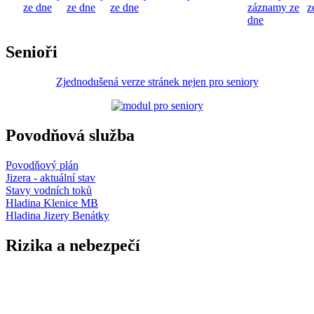
ze dne
ze dne
ze dne
záznamy ze
z
dne
Senioři
Zjednodušená verze stránek nejen pro seniory
Povodňová služba
Povodňový plán
Jizera - aktuální stav
Stavy vodních toků
Hladina Klenice MB
Hladina Jizery Benátky
Rizika a nebezpečí