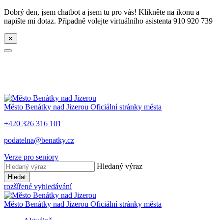
Dobrý den, jsem chatbot a jsem tu pro vás! Klikněte na ikonu a
napište mi dotaz. Případně volejte virtuálního asistenta 910 920 739
✕
Město
Benátky nad Jizerou
Oficiální stránky města
+420 326 316 101
podatelna@benatky.cz
Verze pro seniory
Hledaný výraz
Hledat
rozšířené vyhledávání
Město
Benátky nad Jizerou
Oficiální stránky města