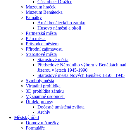
Část obce: Dražice
Muzeum hraček
Muzeum Benátecka
Památky
Areál benáteckého zámku
Husovo náměstí a okolí
Partnerská města
Plán města
Průvodce městem
Přírodní zajímavosti
Starostové města
Starostové města
Předsedové Národního výboru v Benátkách nad
Jizerou v letech 1945-1990
Starostové města Nových Benátek 1850 - 1945
Symboly města
Virtuální prohlídka
3D prohlídka zámku
Významné osobnosti
Útulek pro psy
Dočasně umístěná zvířata
Archív
Městský úřad
Domov u Anežky
Formuláře