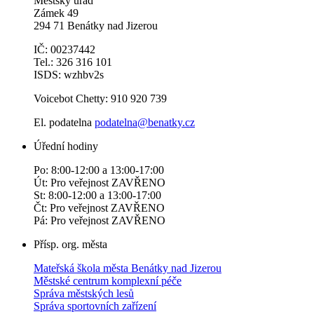
Městský úřad
Zámek 49
294 71 Benátky nad Jizerou
IČ: 00237442
Tel.: 326 316 101
ISDS: wzhbv2s
Voicebot Chetty: 910 920 739
El. podatelna
podatelna@benatky.cz
Úřední hodiny
Po: 8:00-12:00 a 13:00-17:00
Út: Pro veřejnost ZAVŘENO
St: 8:00-12:00 a 13:00-17:00
Čt: Pro veřejnost ZAVŘENO
Pá: Pro veřejnost ZAVŘENO
Přísp. org. města
Mateřská škola města Benátky nad Jizerou
Městské centrum komplexní péče
Správa městských lesů
Správa sportovních zařízení