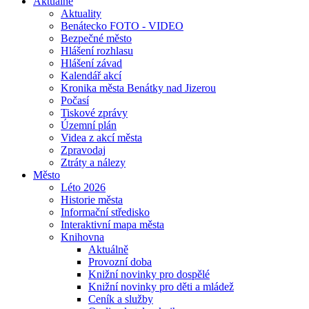
Aktuálně
Aktuality
Benátecko FOTO - VIDEO
Bezpečné město
Hlášení rozhlasu
Hlášení závad
Kalendář akcí
Kronika města Benátky nad Jizerou
Počasí
Tiskové zprávy
Územní plán
Videa z akcí města
Zpravodaj
Ztráty a nálezy
Město
Léto 2026
Historie města
Informační středisko
Interaktivní mapa města
Knihovna
Aktuálně
Provozní doba
Knižní novinky pro dospělé
Knižní novinky pro děti a mládež
Ceník a služby