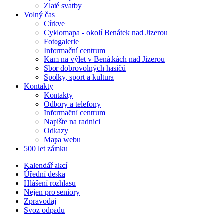
Zlaté svatby
Volný čas
Církve
Cyklomapa - okolí Benátek nad Jizerou
Fotogalerie
Informační centrum
Kam na výlet v Benátkách nad Jizerou
Sbor dobrovolných hasičů
Spolky, sport a kultura
Kontakty
Kontakty
Odbory a telefony
Informační centrum
Napište na radnici
Odkazy
Mapa webu
500 let zámku
Kalendář akcí
Úřední deska
Hlášení rozhlasu
Nejen pro seniory
Zpravodaj
Svoz odpadu