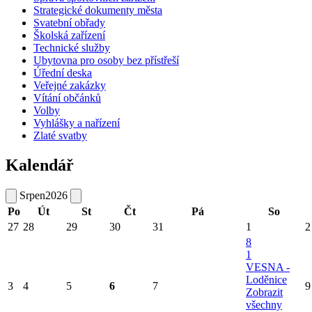
Strategické dokumenty města
Svatební obřady
Školská zařízení
Technické služby
Ubytovna pro osoby bez přístřeší
Úřední deska
Veřejné zakázky
Vítání občánků
Volby
Vyhlášky a nařízení
Zlaté svatby
Kalendář
Srpen
2026
Po
Út
St
Čt
Pá
So
27
28
29
30
31
1
2
8
1
VESNA -
Loděnice
3
4
5
6
7
9
Zobrazit
všechny