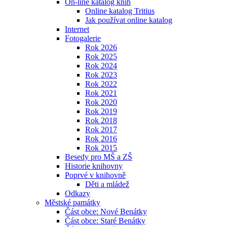
On-line katalog knih
Online katalog Tritius
Jak používat online katalog
Internet
Fotogalerie
Rok 2026
Rok 2025
Rok 2024
Rok 2023
Rok 2022
Rok 2021
Rok 2020
Rok 2019
Rok 2018
Rok 2017
Rok 2016
Rok 2015
Besedy pro MŠ a ZŠ
Historie knihovny
Poprvé v knihovně
Děti a mládež
Odkazy
Městské památky
Část obce: Nové Benátky
Část obce: Staré Benátky