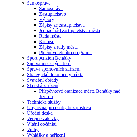
Samospráva
Samospráva
Zastupitelstvo
Výbory
Zápisy ze zastupitelstva
Jednací řád zastupitelstva města
Rada města
Komise
Zápisy z rady města
Plnění volebního programu
Sport penzion Benátky
Správa městských lesů
Správa sportovních zařízení
Strategické dokumenty města
Svatební obřady
Školská zařízení
Příspěvkové oranizace města Benátky nad
Jizerou
Technické služby
Ubytovna pro osoby bez přístřeší
Úřední deska
Veřejné zakázky
Vítání občánků
Volby
Vyhlášky a nařízení