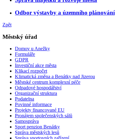
Odbor výstavby a územního plánování
Zpět
Městský úřad
Domov u Anežky
Formuláře
GDPR
Investiční akce města
Klikací rozpočet
Klimatická změna a Benátky nad Jizerou
Městské centrum komplexní péče
Odpadové hospodářství
Organizační struktura
Podatelna
Povinné informace
Projekty financované EU
Pronájem společenských sálů
Samospráva
Sport penzion Benátky
Správa městských lesů
Správa sportovních zařízení