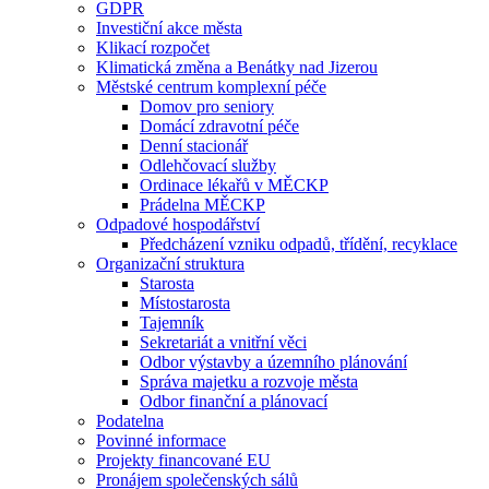
GDPR
Investiční akce města
Klikací rozpočet
Klimatická změna a Benátky nad Jizerou
Městské centrum komplexní péče
Domov pro seniory
Domácí zdravotní péče
Denní stacionář
Odlehčovací služby
Ordinace lékařů v MĚCKP
Prádelna MĚCKP
Odpadové hospodářství
Předcházení vzniku odpadů, třídění, recyklace
Organizační struktura
Starosta
Místostarosta
Tajemník
Sekretariát a vnitřní věci
Odbor výstavby a územního plánování
Správa majetku a rozvoje města
Odbor finanční a plánovací
Podatelna
Povinné informace
Projekty financované EU
Pronájem společenských sálů