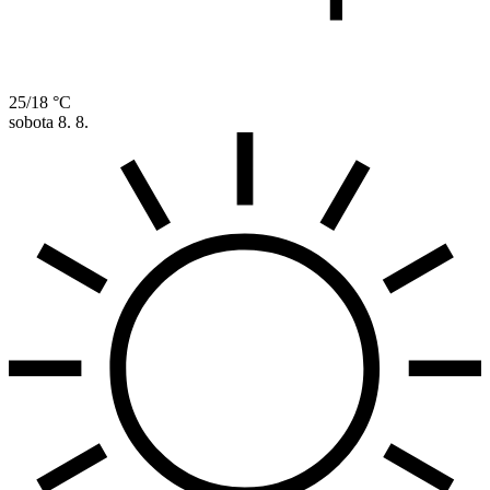
25/18 °C
sobota
8. 8.