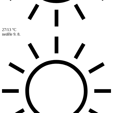
27/13 °C
neděle
9. 8.