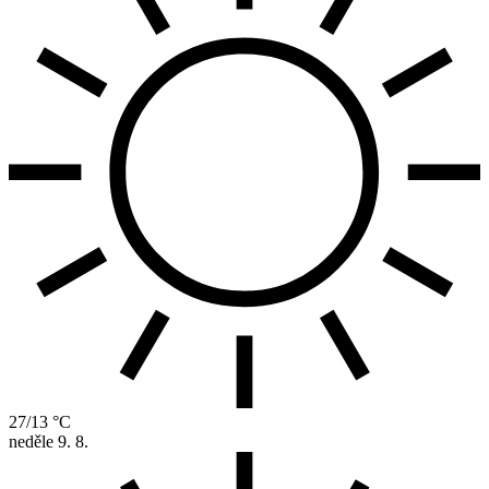
27/13 °C
neděle
9. 8.