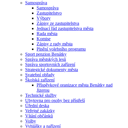
Samospráva
Samospráva
Zastupitelstvo
Výbory
Zápisy ze zastupitelstva
Jednací řád zastupitelstva města
Rada města
Komise
Zápisy z rady města
Plnění volebního programu
Sport penzion Benátky
Správa městských lesů
Správa sportovních zařízení
Strategické dokumenty města
Svatební obřady
Školská zařízení
Příspěvkové oranizace města Benátky nad
Jizerou
Technické služby
Ubytovna pro osoby bez přístřeší
Úřední deska
Veřejné zakázky
Vítání občánků
Volby
Vyhlášky a nařízení