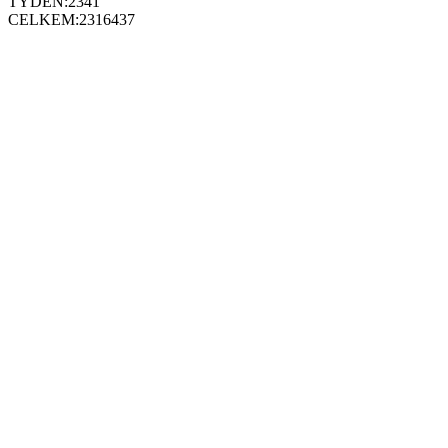
TÝDEN:
2341
CELKEM:
2316437