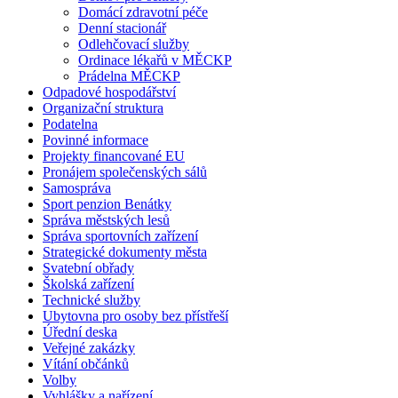
Domácí zdravotní péče
Denní stacionář
Odlehčovací služby
Ordinace lékařů v MĚCKP
Prádelna MĚCKP
Odpadové hospodářství
Organizační struktura
Podatelna
Povinné informace
Projekty financované EU
Pronájem společenských sálů
Samospráva
Sport penzion Benátky
Správa městských lesů
Správa sportovních zařízení
Strategické dokumenty města
Svatební obřady
Školská zařízení
Technické služby
Ubytovna pro osoby bez přístřeší
Úřední deska
Veřejné zakázky
Vítání občánků
Volby
Vyhlášky a nařízení