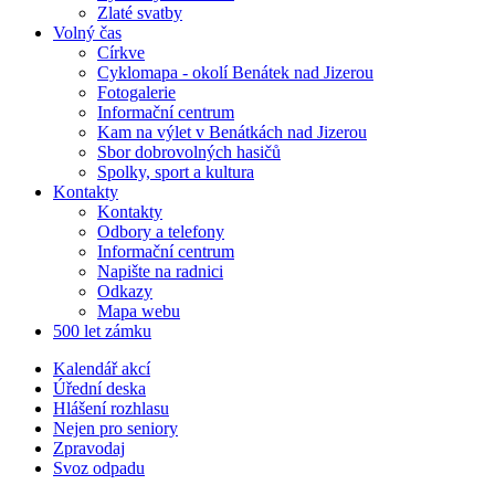
Zlaté svatby
Volný čas
Církve
Cyklomapa - okolí Benátek nad Jizerou
Fotogalerie
Informační centrum
Kam na výlet v Benátkách nad Jizerou
Sbor dobrovolných hasičů
Spolky, sport a kultura
Kontakty
Kontakty
Odbory a telefony
Informační centrum
Napište na radnici
Odkazy
Mapa webu
500 let zámku
Kalendář akcí
Úřední deska
Hlášení rozhlasu
Nejen pro seniory
Zpravodaj
Svoz odpadu