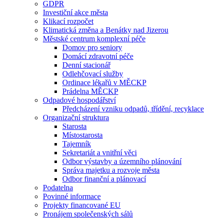
GDPR
Investiční akce města
Klikací rozpočet
Klimatická změna a Benátky nad Jizerou
Městské centrum komplexní péče
Domov pro seniory
Domácí zdravotní péče
Denní stacionář
Odlehčovací služby
Ordinace lékařů v MĚCKP
Prádelna MĚCKP
Odpadové hospodářství
Předcházení vzniku odpadů, třídění, recyklace
Organizační struktura
Starosta
Místostarosta
Tajemník
Sekretariát a vnitřní věci
Odbor výstavby a územního plánování
Správa majetku a rozvoje města
Odbor finanční a plánovací
Podatelna
Povinné informace
Projekty financované EU
Pronájem společenských sálů