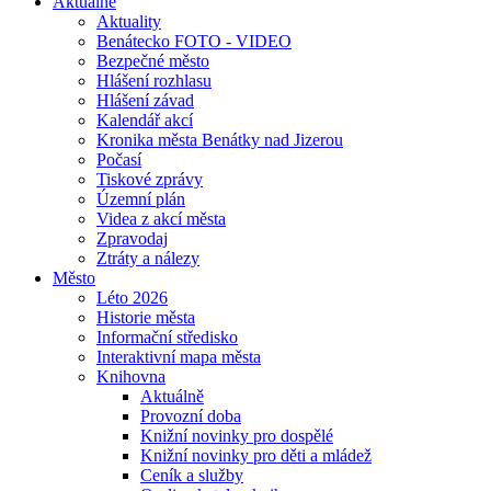
Aktuálně
Aktuality
Benátecko FOTO - VIDEO
Bezpečné město
Hlášení rozhlasu
Hlášení závad
Kalendář akcí
Kronika města Benátky nad Jizerou
Počasí
Tiskové zprávy
Územní plán
Videa z akcí města
Zpravodaj
Ztráty a nálezy
Město
Léto 2026
Historie města
Informační středisko
Interaktivní mapa města
Knihovna
Aktuálně
Provozní doba
Knižní novinky pro dospělé
Knižní novinky pro děti a mládež
Ceník a služby