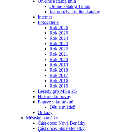
On-line katalog knih
Online katalog Tritius
Jak používat online katalog
Internet
Fotogalerie
Rok 2026
Rok 2025
Rok 2024
Rok 2023
Rok 2022
Rok 2021
Rok 2020
Rok 2019
Rok 2018
Rok 2017
Rok 2016
Rok 2015
Besedy pro MŠ a ZŠ
Historie knihovny
Poprvé v knihovně
Děti a mládež
Odkazy
Městské památky
Část obce: Nové Benátky
Část obce: Staré Benátky