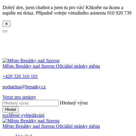
Dobrý den, jsem chatbot a jsem tu pro vás! Klikněte na ikonu a
napište mi dotaz. Případně volejte virtuálního asistenta 910 920 739
✕
Město
Benátky nad Jizerou
Oficiální stránky města
+420 326 316 101
podatelna@benatky.cz
Verze pro seniory
Hledaný výraz
Hledat
rozšířené vyhledávání
Město
Benátky nad Jizerou
Oficiální stránky města