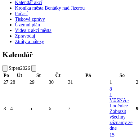
Kalendář akcí
Kronika města Benátky nad Jizerou
Počasí
Tiskové zprávy
Územní plán
Videa z akcí města
Zpravodaj
Ztráty a nálezy
Kalendář
Srpen
2026
Po
Út
St
Čt
Pá
So
27
28
29
30
31
1
2
8
1
VESNA -
Loděnice
3
4
5
6
7
9
Zobrazit
všechny
záznamy ze
dne
15