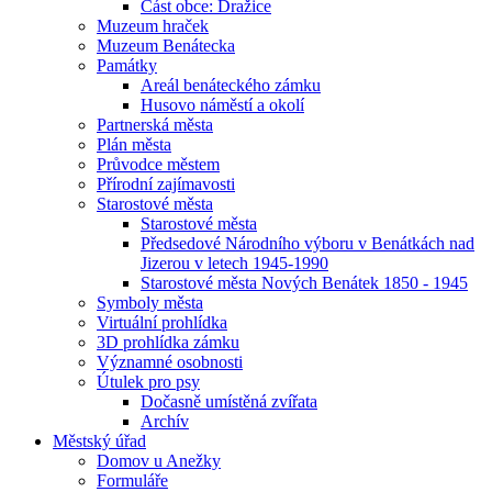
Část obce: Dražice
Muzeum hraček
Muzeum Benátecka
Památky
Areál benáteckého zámku
Husovo náměstí a okolí
Partnerská města
Plán města
Průvodce městem
Přírodní zajímavosti
Starostové města
Starostové města
Předsedové Národního výboru v Benátkách nad
Jizerou v letech 1945-1990
Starostové města Nových Benátek 1850 - 1945
Symboly města
Virtuální prohlídka
3D prohlídka zámku
Významné osobnosti
Útulek pro psy
Dočasně umístěná zvířata
Archív
Městský úřad
Domov u Anežky
Formuláře