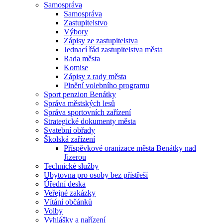
Samospráva
Samospráva
Zastupitelstvo
Výbory
Zápisy ze zastupitelstva
Jednací řád zastupitelstva města
Rada města
Komise
Zápisy z rady města
Plnění volebního programu
Sport penzion Benátky
Správa městských lesů
Správa sportovních zařízení
Strategické dokumenty města
Svatební obřady
Školská zařízení
Příspěvkové oranizace města Benátky nad
Jizerou
Technické služby
Ubytovna pro osoby bez přístřeší
Úřední deska
Veřejné zakázky
Vítání občánků
Volby
Vyhlášky a nařízení