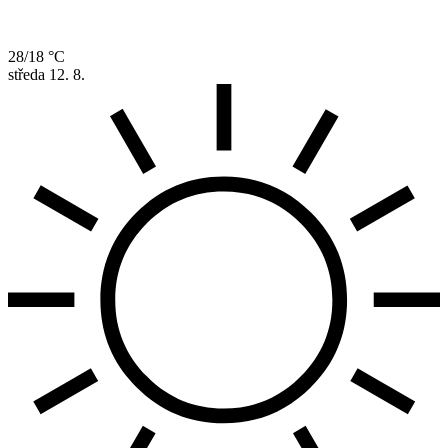
28/18 °C
středa
12. 8.