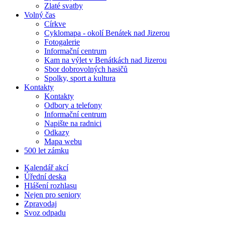
Zlaté svatby
Volný čas
Církve
Cyklomapa - okolí Benátek nad Jizerou
Fotogalerie
Informační centrum
Kam na výlet v Benátkách nad Jizerou
Sbor dobrovolných hasičů
Spolky, sport a kultura
Kontakty
Kontakty
Odbory a telefony
Informační centrum
Napište na radnici
Odkazy
Mapa webu
500 let zámku
Kalendář akcí
Úřední deska
Hlášení rozhlasu
Nejen pro seniory
Zpravodaj
Svoz odpadu