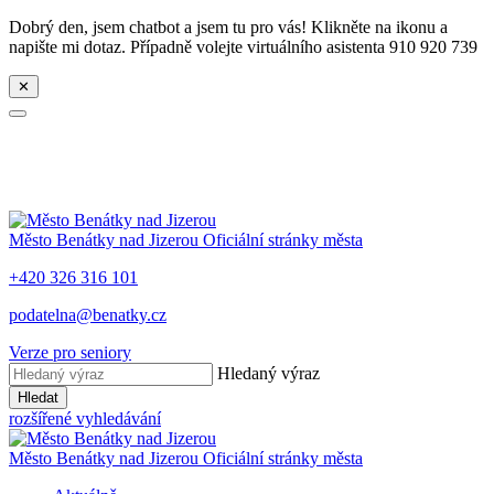
Dobrý den, jsem chatbot a jsem tu pro vás! Klikněte na ikonu a
napište mi dotaz. Případně volejte virtuálního asistenta 910 920 739
✕
Město
Benátky nad Jizerou
Oficiální stránky města
+420 326 316 101
podatelna@benatky.cz
Verze pro seniory
Hledaný výraz
Hledat
rozšířené vyhledávání
Město
Benátky nad Jizerou
Oficiální stránky města