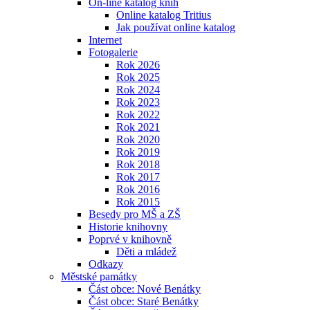
On-line katalog knih
Online katalog Tritius
Jak používat online katalog
Internet
Fotogalerie
Rok 2026
Rok 2025
Rok 2024
Rok 2023
Rok 2022
Rok 2021
Rok 2020
Rok 2019
Rok 2018
Rok 2017
Rok 2016
Rok 2015
Besedy pro MŠ a ZŠ
Historie knihovny
Poprvé v knihovně
Děti a mládež
Odkazy
Městské památky
Část obce: Nové Benátky
Část obce: Staré Benátky