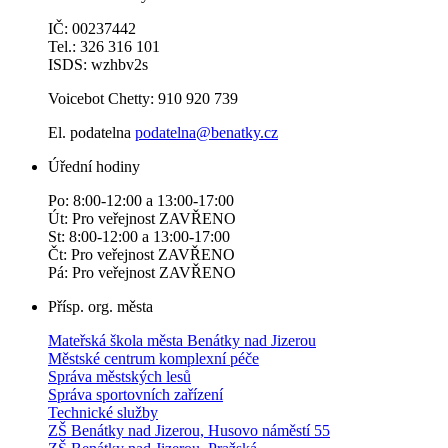
IČ: 00237442
Tel.: 326 316 101
ISDS: wzhbv2s
Voicebot Chetty: 910 920 739
El. podatelna
podatelna@benatky.cz
Úřední hodiny
Po: 8:00-12:00 a 13:00-17:00
Út: Pro veřejnost ZAVŘENO
St: 8:00-12:00 a 13:00-17:00
Čt: Pro veřejnost ZAVŘENO
Pá: Pro veřejnost ZAVŘENO
Přísp. org. města
Mateřská škola města Benátky nad Jizerou
Městské centrum komplexní péče
Správa městských lesů
Správa sportovních zařízení
Technické služby
ZŠ Benátky nad Jizerou, Husovo náměstí 55