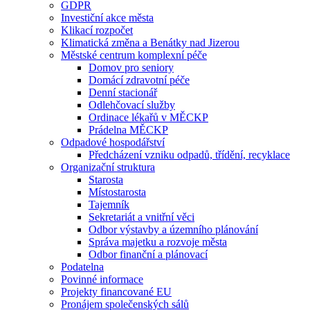
GDPR
Investiční akce města
Klikací rozpočet
Klimatická změna a Benátky nad Jizerou
Městské centrum komplexní péče
Domov pro seniory
Domácí zdravotní péče
Denní stacionář
Odlehčovací služby
Ordinace lékařů v MĚCKP
Prádelna MĚCKP
Odpadové hospodářství
Předcházení vzniku odpadů, třídění, recyklace
Organizační struktura
Starosta
Místostarosta
Tajemník
Sekretariát a vnitřní věci
Odbor výstavby a územního plánování
Správa majetku a rozvoje města
Odbor finanční a plánovací
Podatelna
Povinné informace
Projekty financované EU
Pronájem společenských sálů