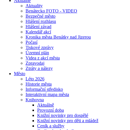
Aktuálně
Aktuality
Benátecko FOTO - VIDEO
Bezpečné město
Hlášení rozhlasu
Hlášení závad
Kalendář akcí
Kronika města Benátky nad Jizerou
Počasí
Tiskové zprávy
Územní plán
Videa z akcí města
Zpravodaj
Ztráty a nálezy
Město
Léto 2026
Historie města
Informační středisko
Interaktivní mapa města
Knihovna
Aktuálně
Provozní doba
Knižní novinky pro dospělé
Knižní novinky pro děti a mládež
Ceník a služby