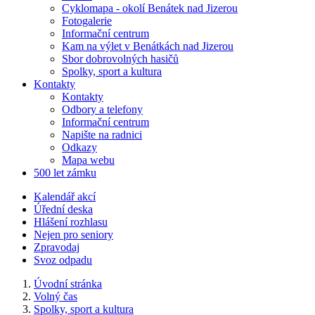
Cyklomapa - okolí Benátek nad Jizerou
Fotogalerie
Informační centrum
Kam na výlet v Benátkách nad Jizerou
Sbor dobrovolných hasičů
Spolky, sport a kultura
Kontakty
Kontakty
Odbory a telefony
Informační centrum
Napište na radnici
Odkazy
Mapa webu
500 let zámku
Kalendář akcí
Úřední deska
Hlášení rozhlasu
Nejen pro seniory
Zpravodaj
Svoz odpadu
Úvodní stránka
Volný čas
Spolky, sport a kultura