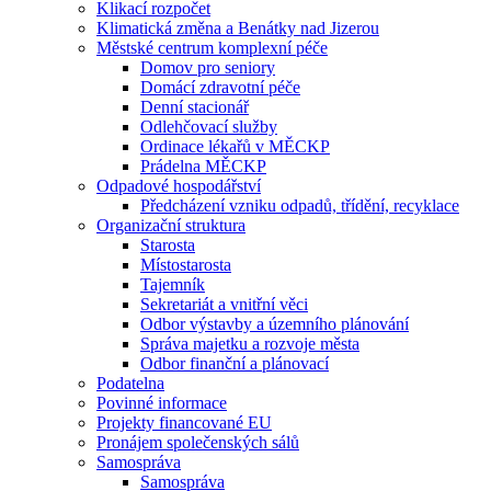
Klikací rozpočet
Klimatická změna a Benátky nad Jizerou
Městské centrum komplexní péče
Domov pro seniory
Domácí zdravotní péče
Denní stacionář
Odlehčovací služby
Ordinace lékařů v MĚCKP
Prádelna MĚCKP
Odpadové hospodářství
Předcházení vzniku odpadů, třídění, recyklace
Organizační struktura
Starosta
Místostarosta
Tajemník
Sekretariát a vnitřní věci
Odbor výstavby a územního plánování
Správa majetku a rozvoje města
Odbor finanční a plánovací
Podatelna
Povinné informace
Projekty financované EU
Pronájem společenských sálů
Samospráva
Samospráva