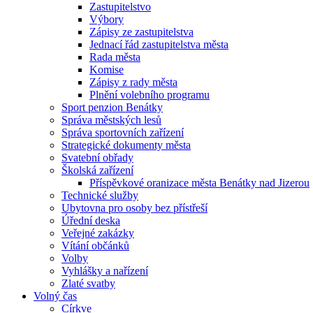
Zastupitelstvo
Výbory
Zápisy ze zastupitelstva
Jednací řád zastupitelstva města
Rada města
Komise
Zápisy z rady města
Plnění volebního programu
Sport penzion Benátky
Správa městských lesů
Správa sportovních zařízení
Strategické dokumenty města
Svatební obřady
Školská zařízení
Příspěvkové oranizace města Benátky nad Jizerou
Technické služby
Ubytovna pro osoby bez přístřeší
Úřední deska
Veřejné zakázky
Vítání občánků
Volby
Vyhlášky a nařízení
Zlaté svatby
Volný čas
Církve