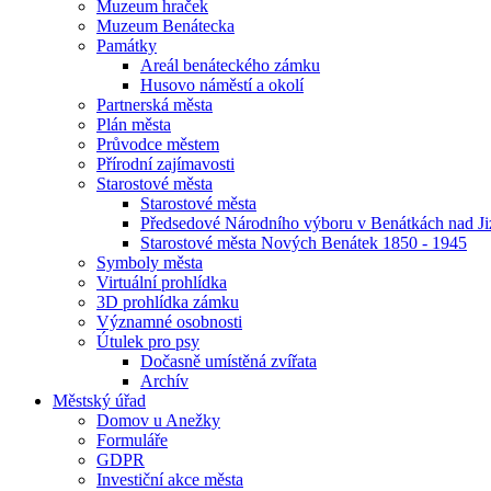
Muzeum hraček
Muzeum Benátecka
Památky
Areál benáteckého zámku
Husovo náměstí a okolí
Partnerská města
Plán města
Průvodce městem
Přírodní zajímavosti
Starostové města
Starostové města
Předsedové Národního výboru v Benátkách nad Ji
Starostové města Nových Benátek 1850 - 1945
Symboly města
Virtuální prohlídka
3D prohlídka zámku
Významné osobnosti
Útulek pro psy
Dočasně umístěná zvířata
Archív
Městský úřad
Domov u Anežky
Formuláře
GDPR
Investiční akce města