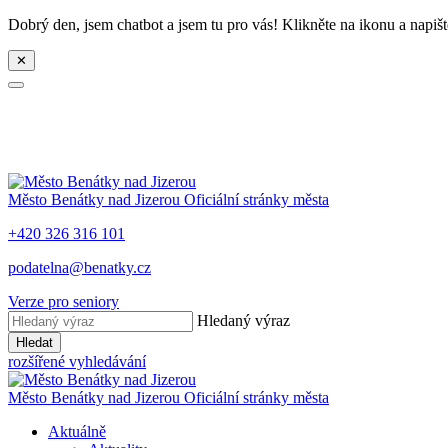
Dobrý den, jsem chatbot a jsem tu pro vás! Klikněte na ikonu a napišt
✕
Město
Benátky nad Jizerou
Oficiální stránky města
+420 326 316 101
podatelna@benatky.cz
Verze pro seniory
Hledaný výraz
Hledat
rozšířené vyhledávání
Město
Benátky nad Jizerou
Oficiální stránky města
Aktuálně