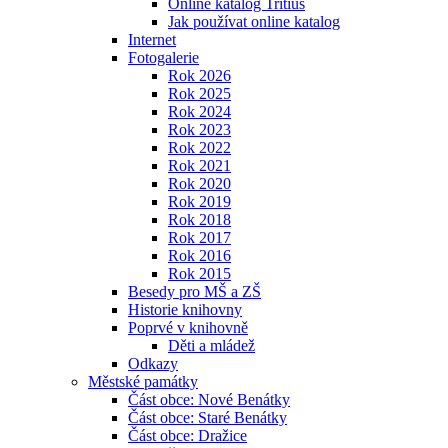
Online katalog Tritius
Jak používat online katalog
Internet
Fotogalerie
Rok 2026
Rok 2025
Rok 2024
Rok 2023
Rok 2022
Rok 2021
Rok 2020
Rok 2019
Rok 2018
Rok 2017
Rok 2016
Rok 2015
Besedy pro MŠ a ZŠ
Historie knihovny
Poprvé v knihovně
Děti a mládež
Odkazy
Městské památky
Část obce: Nové Benátky
Část obce: Staré Benátky
Část obce: Dražice