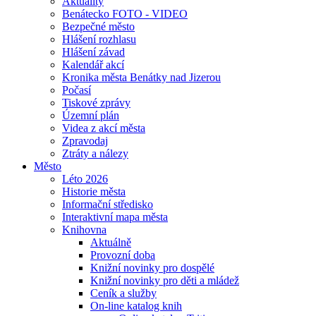
Aktuality
Benátecko FOTO - VIDEO
Bezpečné město
Hlášení rozhlasu
Hlášení závad
Kalendář akcí
Kronika města Benátky nad Jizerou
Počasí
Tiskové zprávy
Územní plán
Videa z akcí města
Zpravodaj
Ztráty a nálezy
Město
Léto 2026
Historie města
Informační středisko
Interaktivní mapa města
Knihovna
Aktuálně
Provozní doba
Knižní novinky pro dospělé
Knižní novinky pro děti a mládež
Ceník a služby
On-line katalog knih