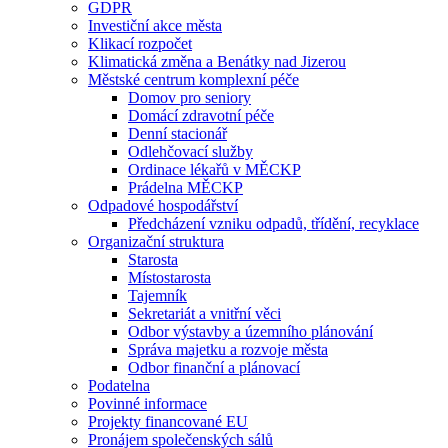
GDPR
Investiční akce města
Klikací rozpočet
Klimatická změna a Benátky nad Jizerou
Městské centrum komplexní péče
Domov pro seniory
Domácí zdravotní péče
Denní stacionář
Odlehčovací služby
Ordinace lékařů v MĚCKP
Prádelna MĚCKP
Odpadové hospodářství
Předcházení vzniku odpadů, třídění, recyklace
Organizační struktura
Starosta
Místostarosta
Tajemník
Sekretariát a vnitřní věci
Odbor výstavby a územního plánování
Správa majetku a rozvoje města
Odbor finanční a plánovací
Podatelna
Povinné informace
Projekty financované EU
Pronájem společenských sálů