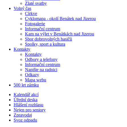
Zlaté svatby
Volný čas
Církve
Cyklomapa - okolí Benátek nad Jizerou
Fotogalerie
Informační centrum
Kam na výlet v Benátkách nad Jizerou
Sbor dobrovolných hasičů
Spolky, sport a kultura
Kontakty
Kontakty
Odbory a telefony
Informační centrum
Napište na radnici
Odkazy
Mapa webu
500 let zámku
Kalendář akcí
Úřední deska
Hlášení rozhlasu
Nejen pro seniory
Zpravodaj
Svoz odpadu