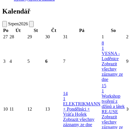
Sdílet na síti X
Datum vložení:
1. 12. 2022 12:32
Datum poslední aktualizace:
26. 6. 2024 11:01
Autor:
Správa Majetku
Volný čas
Církve
Cyklomapa - okolí Benátek nad Jizerou
Fotogalerie
Informační centrum
Kam na výlet v Benátkách nad Jizerou
Sbor dobrovolných hasičů
Spolky, sport a kultura