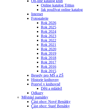
On-line katalog knih
Online katalog Tritius
Jak používat online katalog
Internet
Fotogalerie
Rok 2026
Rok 2025
Rok 2024
Rok 2023
Rok 2022
Rok 2021
Rok 2020
Rok 2019
Rok 2018
Rok 2017
Rok 2016
Rok 2015
Besedy pro MŠ a ZŠ
Historie knihovny
Poprvé v knihovně
Děti a mládež
Odkazy
Městské památky
Část obce: Nové Benátky
Část obce: Staré Benátky