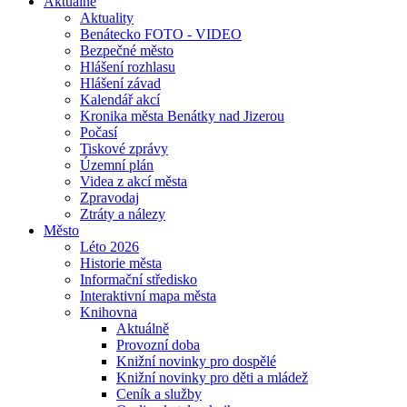
Aktuálně
Aktuality
Benátecko FOTO - VIDEO
Bezpečné město
Hlášení rozhlasu
Hlášení závad
Kalendář akcí
Kronika města Benátky nad Jizerou
Počasí
Tiskové zprávy
Územní plán
Videa z akcí města
Zpravodaj
Ztráty a nálezy
Město
Léto 2026
Historie města
Informační středisko
Interaktivní mapa města
Knihovna
Aktuálně
Provozní doba
Knižní novinky pro dospělé
Knižní novinky pro děti a mládež
Ceník a služby