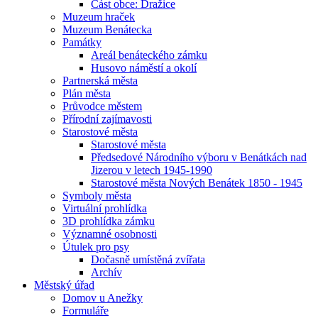
Část obce: Dražice
Muzeum hraček
Muzeum Benátecka
Památky
Areál benáteckého zámku
Husovo náměstí a okolí
Partnerská města
Plán města
Průvodce městem
Přírodní zajímavosti
Starostové města
Starostové města
Předsedové Národního výboru v Benátkách nad
Jizerou v letech 1945-1990
Starostové města Nových Benátek 1850 - 1945
Symboly města
Virtuální prohlídka
3D prohlídka zámku
Významné osobnosti
Útulek pro psy
Dočasně umístěná zvířata
Archív
Městský úřad
Domov u Anežky
Formuláře