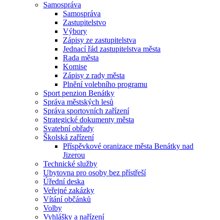
Samospráva
Samospráva
Zastupitelstvo
Výbory
Zápisy ze zastupitelstva
Jednací řád zastupitelstva města
Rada města
Komise
Zápisy z rady města
Plnění volebního programu
Sport penzion Benátky
Správa městských lesů
Správa sportovních zařízení
Strategické dokumenty města
Svatební obřady
Školská zařízení
Příspěvkové oranizace města Benátky nad
Jizerou
Technické služby
Ubytovna pro osoby bez přístřeší
Úřední deska
Veřejné zakázky
Vítání občánků
Volby
Vyhlášky a nařízení