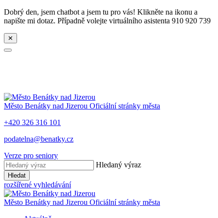
Dobrý den, jsem chatbot a jsem tu pro vás! Klikněte na ikonu a
napište mi dotaz. Případně volejte virtuálního asistenta 910 920 739
✕
Město
Benátky nad Jizerou
Oficiální stránky města
+420 326 316 101
podatelna@benatky.cz
Verze pro seniory
Hledaný výraz
Hledat
rozšířené vyhledávání
Město
Benátky nad Jizerou
Oficiální stránky města