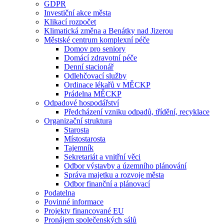
GDPR
Investiční akce města
Klikací rozpočet
Klimatická změna a Benátky nad Jizerou
Městské centrum komplexní péče
Domov pro seniory
Domácí zdravotní péče
Denní stacionář
Odlehčovací služby
Ordinace lékařů v MĚCKP
Prádelna MĚCKP
Odpadové hospodářství
Předcházení vzniku odpadů, třídění, recyklace
Organizační struktura
Starosta
Místostarosta
Tajemník
Sekretariát a vnitřní věci
Odbor výstavby a územního plánování
Správa majetku a rozvoje města
Odbor finanční a plánovací
Podatelna
Povinné informace
Projekty financované EU
Pronájem společenských sálů