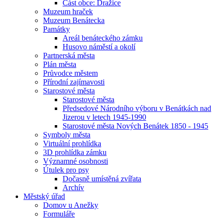
Část obce: Dražice
Muzeum hraček
Muzeum Benátecka
Památky
Areál benáteckého zámku
Husovo náměstí a okolí
Partnerská města
Plán města
Průvodce městem
Přírodní zajímavosti
Starostové města
Starostové města
Předsedové Národního výboru v Benátkách nad
Jizerou v letech 1945-1990
Starostové města Nových Benátek 1850 - 1945
Symboly města
Virtuální prohlídka
3D prohlídka zámku
Významné osobnosti
Útulek pro psy
Dočasně umístěná zvířata
Archív
Městský úřad
Domov u Anežky
Formuláře