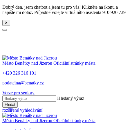
Dobrý den, jsem chatbot a jsem tu pro vás! Klikněte na ikonu a
napište mi dotaz. Případně volejte virtuálního asistenta 910 920 739
✕
Město
Benátky nad Jizerou
Oficiální stránky města
+420 326 316 101
podatelna@benatky.cz
Verze pro seniory
Hledaný výraz
Hledat
rozšířené vyhledávání
Město
Benátky nad Jizerou
Oficiální stránky města