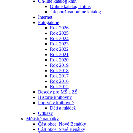
On-line katalog knih
Online katalog Tritius
Jak používat online katalog
Internet
Fotogalerie
Rok 2026
Rok 2025
Rok 2024
Rok 2023
Rok 2022
Rok 2021
Rok 2020
Rok 2019
Rok 2018
Rok 2017
Rok 2016
Rok 2015
Besedy pro MŠ a ZŠ
Historie knihovny
Poprvé v knihovně
Děti a mládež
Odkazy
Městské památky
Část obce: Nové Benátky
Část obce: Staré Benátky