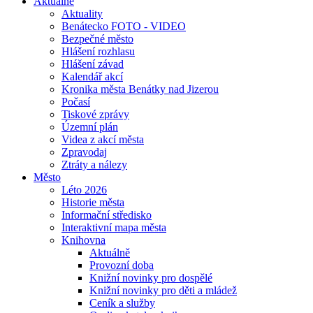
Aktuálně
Aktuality
Benátecko FOTO - VIDEO
Bezpečné město
Hlášení rozhlasu
Hlášení závad
Kalendář akcí
Kronika města Benátky nad Jizerou
Počasí
Tiskové zprávy
Územní plán
Videa z akcí města
Zpravodaj
Ztráty a nálezy
Město
Léto 2026
Historie města
Informační středisko
Interaktivní mapa města
Knihovna
Aktuálně
Provozní doba
Knižní novinky pro dospělé
Knižní novinky pro děti a mládež
Ceník a služby