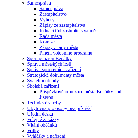
Samospráva
Samospráva
Zastupitelstvo
Výbory
Zápisy ze zastupitelstva
Jednací řád zastupitelstva města
Rada města
Komise
Zápisy z rady města
Plnění volebního programu
Sport penzion Benátky
Správa městských lesů
Správa sportovních zařízení
Strategické dokumenty města
Svatební obřady
Školská zařízení
Příspěvkové oranizace města Benátky nad
Jizerou
Technické služby
Ubytovna pro osoby bez přístřeší
Úřední deska
Veřejné zakázky
Vítání občánků
Volby
Vyhlášky a nařízení