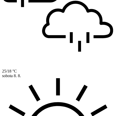
25/18 °C
sobota
8. 8.