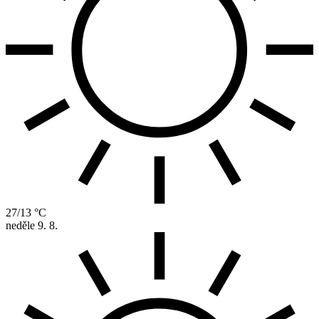
27/13 °C
neděle
9. 8.