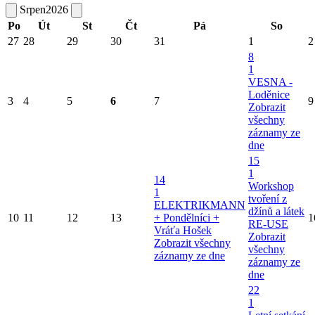
Srpen
2026
Po
Út
St
Čt
Pá
So
27
28
29
30
31
1
2
8
1
VESNA -
Loděnice
3
4
5
6
7
9
Zobrazit
všechny
záznamy ze
dne
15
1
14
Workshop
1
tvoření z
ELEKTRIKMANN
džínů a látek
10
11
12
13
+ Pondělníci +
1
RE-USE
Vráťa Hošek
Zobrazit
Zobrazit všechny
všechny
záznamy ze dne
záznamy ze
dne
22
1