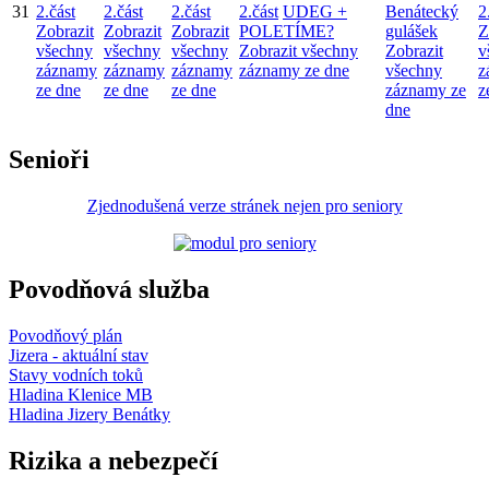
31
2.část
2.část
2.část
2.část
UDEG +
Benátecký
2
Zobrazit
Zobrazit
Zobrazit
POLETÍME?
gulášek
Z
všechny
všechny
všechny
Zobrazit všechny
Zobrazit
v
záznamy
záznamy
záznamy
záznamy ze dne
všechny
z
ze dne
ze dne
ze dne
záznamy ze
z
dne
Senioři
Zjednodušená verze stránek nejen pro seniory
Povodňová služba
Povodňový plán
Jizera - aktuální stav
Stavy vodních toků
Hladina Klenice MB
Hladina Jizery Benátky
Rizika a nebezpečí