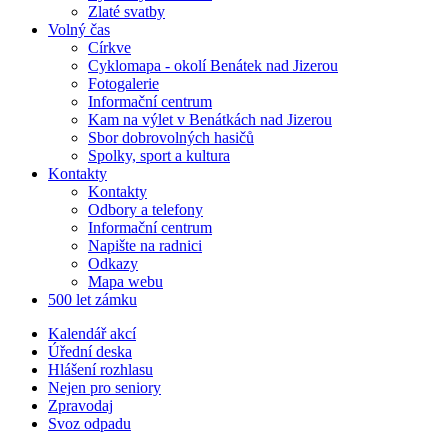
Zlaté svatby
Volný čas
Církve
Cyklomapa - okolí Benátek nad Jizerou
Fotogalerie
Informační centrum
Kam na výlet v Benátkách nad Jizerou
Sbor dobrovolných hasičů
Spolky, sport a kultura
Kontakty
Kontakty
Odbory a telefony
Informační centrum
Napište na radnici
Odkazy
Mapa webu
500 let zámku
Kalendář akcí
Úřední deska
Hlášení rozhlasu
Nejen pro seniory
Zpravodaj
Svoz odpadu