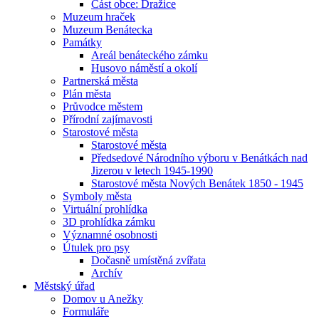
Část obce: Dražice
Muzeum hraček
Muzeum Benátecka
Památky
Areál benáteckého zámku
Husovo náměstí a okolí
Partnerská města
Plán města
Průvodce městem
Přírodní zajímavosti
Starostové města
Starostové města
Předsedové Národního výboru v Benátkách nad
Jizerou v letech 1945-1990
Starostové města Nových Benátek 1850 - 1945
Symboly města
Virtuální prohlídka
3D prohlídka zámku
Významné osobnosti
Útulek pro psy
Dočasně umístěná zvířata
Archív
Městský úřad
Domov u Anežky
Formuláře