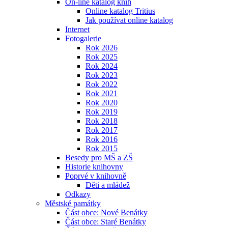
On-line katalog knih
Online katalog Tritius
Jak používat online katalog
Internet
Fotogalerie
Rok 2026
Rok 2025
Rok 2024
Rok 2023
Rok 2022
Rok 2021
Rok 2020
Rok 2019
Rok 2018
Rok 2017
Rok 2016
Rok 2015
Besedy pro MŠ a ZŠ
Historie knihovny
Poprvé v knihovně
Děti a mládež
Odkazy
Městské památky
Část obce: Nové Benátky
Část obce: Staré Benátky