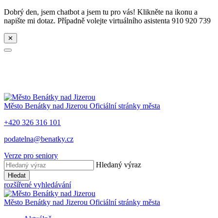
Dobrý den, jsem chatbot a jsem tu pro vás! Klikněte na ikonu a
napište mi dotaz. Případně volejte virtuálního asistenta 910 920 739
✕
Město
Benátky nad Jizerou
Oficiální stránky města
+420 326 316 101
podatelna@benatky.cz
Verze pro seniory
Hledaný výraz
Hledat
rozšířené vyhledávání
Město
Benátky nad Jizerou
Oficiální stránky města