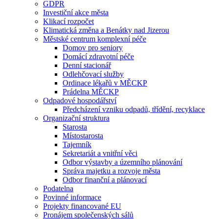
GDPR
Investiční akce města
Klikací rozpočet
Klimatická změna a Benátky nad Jizerou
Městské centrum komplexní péče
Domov pro seniory
Domácí zdravotní péče
Denní stacionář
Odlehčovací služby
Ordinace lékařů v MĚCKP
Prádelna MĚCKP
Odpadové hospodářství
Předcházení vzniku odpadů, třídění, recyklace
Organizační struktura
Starosta
Místostarosta
Tajemník
Sekretariát a vnitřní věci
Odbor výstavby a územního plánování
Správa majetku a rozvoje města
Odbor finanční a plánovací
Podatelna
Povinné informace
Projekty financované EU
Pronájem společenských sálů