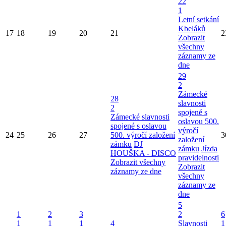
22
1
Letní setkání
Kbeláků
17
18
19
20
21
2
Zobrazit
všechny
záznamy ze
dne
29
2
Zámecké
28
slavnosti
2
spojené s
Zámecké slavnosti
oslavou 500.
spojené s oslavou
výročí
24
25
26
27
500. výročí založení
3
založení
zámku
DJ
zámku
Jízda
HOUŠKA - DISCO
pravidelnosti
Zobrazit všechny
Zobrazit
záznamy ze dne
všechny
záznamy ze
dne
5
1
2
3
2
6
1
1
1
4
Slavnosti
1