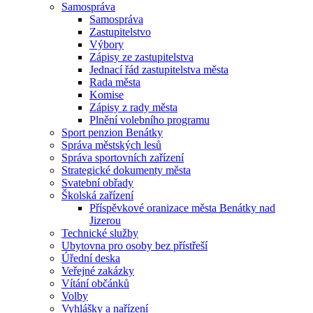
Samospráva
Samospráva
Zastupitelstvo
Výbory
Zápisy ze zastupitelstva
Jednací řád zastupitelstva města
Rada města
Komise
Zápisy z rady města
Plnění volebního programu
Sport penzion Benátky
Správa městských lesů
Správa sportovních zařízení
Strategické dokumenty města
Svatební obřady
Školská zařízení
Příspěvkové oranizace města Benátky nad
Jizerou
Technické služby
Ubytovna pro osoby bez přístřeší
Úřední deska
Veřejné zakázky
Vítání občánků
Volby
Vyhlášky a nařízení