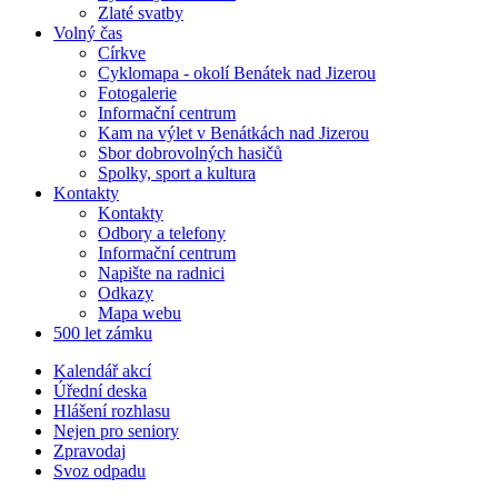
Zlaté svatby
Volný čas
Církve
Cyklomapa - okolí Benátek nad Jizerou
Fotogalerie
Informační centrum
Kam na výlet v Benátkách nad Jizerou
Sbor dobrovolných hasičů
Spolky, sport a kultura
Kontakty
Kontakty
Odbory a telefony
Informační centrum
Napište na radnici
Odkazy
Mapa webu
500 let zámku
Kalendář akcí
Úřední deska
Hlášení rozhlasu
Nejen pro seniory
Zpravodaj
Svoz odpadu