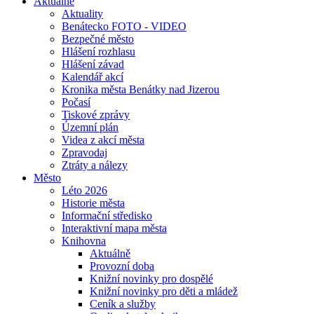
Aktuálně
Aktuality
Benátecko FOTO - VIDEO
Bezpečné město
Hlášení rozhlasu
Hlášení závad
Kalendář akcí
Kronika města Benátky nad Jizerou
Počasí
Tiskové zprávy
Územní plán
Videa z akcí města
Zpravodaj
Ztráty a nálezy
Město
Léto 2026
Historie města
Informační středisko
Interaktivní mapa města
Knihovna
Aktuálně
Provozní doba
Knižní novinky pro dospělé
Knižní novinky pro děti a mládež
Ceník a služby