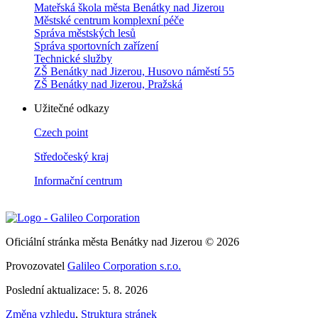
Mateřská škola města Benátky nad Jizerou
Městské centrum komplexní péče
Správa městských lesů
Správa sportovních zařízení
Technické služby
ZŠ Benátky nad Jizerou, Husovo náměstí 55
ZŠ Benátky nad Jizerou, Pražská
Užitečné odkazy
Czech point
Středočeský kraj
Informační centrum
Oficiální stránka města Benátky nad Jizerou © 2026
Provozovatel
Galileo Corporation s.r.o.
Poslední aktualizace: 5. 8. 2026
Změna vzhledu
,
Struktura stránek