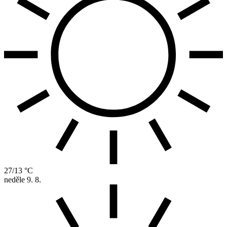
27/13 °C
neděle
9. 8.