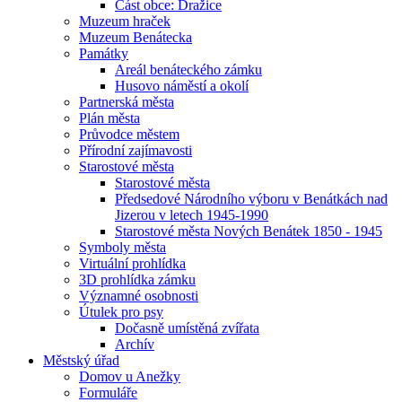
Část obce: Dražice
Muzeum hraček
Muzeum Benátecka
Památky
Areál benáteckého zámku
Husovo náměstí a okolí
Partnerská města
Plán města
Průvodce městem
Přírodní zajímavosti
Starostové města
Starostové města
Předsedové Národního výboru v Benátkách nad
Jizerou v letech 1945-1990
Starostové města Nových Benátek 1850 - 1945
Symboly města
Virtuální prohlídka
3D prohlídka zámku
Významné osobnosti
Útulek pro psy
Dočasně umístěná zvířata
Archív
Městský úřad
Domov u Anežky
Formuláře