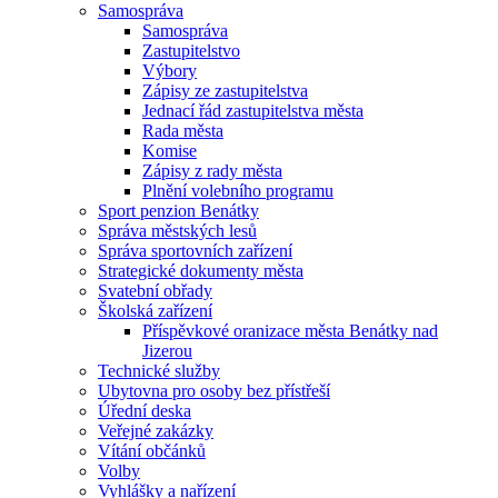
Samospráva
Samospráva
Zastupitelstvo
Výbory
Zápisy ze zastupitelstva
Jednací řád zastupitelstva města
Rada města
Komise
Zápisy z rady města
Plnění volebního programu
Sport penzion Benátky
Správa městských lesů
Správa sportovních zařízení
Strategické dokumenty města
Svatební obřady
Školská zařízení
Příspěvkové oranizace města Benátky nad
Jizerou
Technické služby
Ubytovna pro osoby bez přístřeší
Úřední deska
Veřejné zakázky
Vítání občánků
Volby
Vyhlášky a nařízení