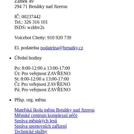
Zámek 49
294 71 Benátky nad Jizerou
IČ: 00237442
Tel.: 326 316 101
ISDS: wzhbv2s
Voicebot Chetty: 910 920 739
El. podatelna
podatelna@benatky.cz
Úřední hodiny
Po: 8:00-12:00 a 13:00-17:00
Út: Pro veřejnost ZAVŘENO
St: 8:00-12:00 a 13:00-17:00
Čt: Pro veřejnost ZAVŘENO
Pá: Pro veřejnost ZAVŘENO
Přísp. org. města
Mateřská škola města Benátky nad Jizerou
Městské centrum komplexní péče
Správa městských lesů
Správa sportovních zařízení
Technické služby