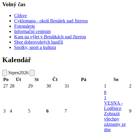
Volný čas
Církve
Cyklomapa - okolí Benátek nad Jizerou
Fotogalerie
Informační centrum
Kam na výlet v Benátkách nad Jizerou
Sbor dobrovolných hasičů
Spolky, sport a kultura
Kalendář
Srpen
2026
Po
Út
St
Čt
Pá
So
27
28
29
30
31
1
2
8
1
VESNA -
Loděnice
3
4
5
6
7
9
Zobrazit
všechny
záznamy ze
dne