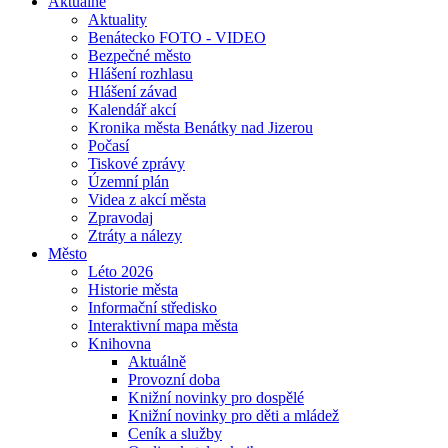
Aktuálně
Aktuality
Benátecko FOTO - VIDEO
Bezpečné město
Hlášení rozhlasu
Hlášení závad
Kalendář akcí
Kronika města Benátky nad Jizerou
Počasí
Tiskové zprávy
Územní plán
Videa z akcí města
Zpravodaj
Ztráty a nálezy
Město
Léto 2026
Historie města
Informační středisko
Interaktivní mapa města
Knihovna
Aktuálně
Provozní doba
Knižní novinky pro dospělé
Knižní novinky pro děti a mládež
Ceník a služby