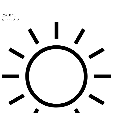
25/18 °C
sobota
8. 8.