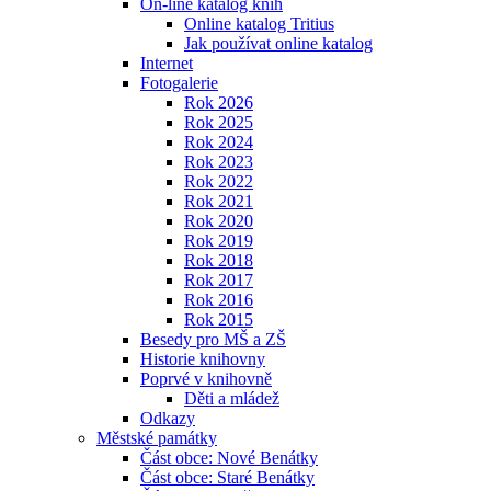
On-line katalog knih
Online katalog Tritius
Jak používat online katalog
Internet
Fotogalerie
Rok 2026
Rok 2025
Rok 2024
Rok 2023
Rok 2022
Rok 2021
Rok 2020
Rok 2019
Rok 2018
Rok 2017
Rok 2016
Rok 2015
Besedy pro MŠ a ZŠ
Historie knihovny
Poprvé v knihovně
Děti a mládež
Odkazy
Městské památky
Část obce: Nové Benátky
Část obce: Staré Benátky