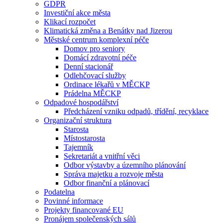
GDPR
Investiční akce města
Klikací rozpočet
Klimatická změna a Benátky nad Jizerou
Městské centrum komplexní péče
Domov pro seniory
Domácí zdravotní péče
Denní stacionář
Odlehčovací služby
Ordinace lékařů v MĚCKP
Prádelna MĚCKP
Odpadové hospodářství
Předcházení vzniku odpadů, třídění, recyklace
Organizační struktura
Starosta
Místostarosta
Tajemník
Sekretariát a vnitřní věci
Odbor výstavby a územního plánování
Správa majetku a rozvoje města
Odbor finanční a plánovací
Podatelna
Povinné informace
Projekty financované EU
Pronájem společenských sálů