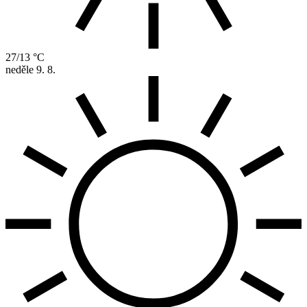
27/13 °C
neděle
9. 8.