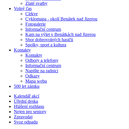
Zlaté svatby
Volný čas
Církve
Cyklomapa - okolí Benátek nad Jizerou
Fotogalerie
Informační centrum
Kam na výlet v Benátkách nad Jizerou
Sbor dobrovolných hasičů
Spolky, sport a kultura
Kontakty
Kontakty
Odbory a telefony
Informační centrum
Napište na radnici
Odkazy
Mapa webu
500 let zámku
Kalendář akcí
Úřední deska
Hlášení rozhlasu
Nejen pro seniory
Zpravodaj
Svoz odpadu