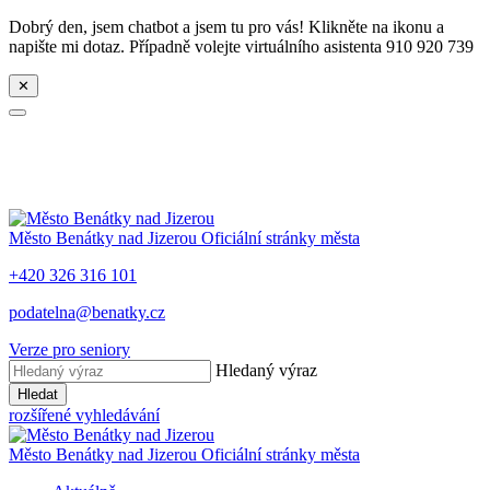
Dobrý den, jsem chatbot a jsem tu pro vás! Klikněte na ikonu a
napište mi dotaz. Případně volejte virtuálního asistenta 910 920 739
✕
Město
Benátky nad Jizerou
Oficiální stránky města
+420 326 316 101
podatelna@benatky.cz
Verze pro seniory
Hledaný výraz
Hledat
rozšířené vyhledávání
Město
Benátky nad Jizerou
Oficiální stránky města