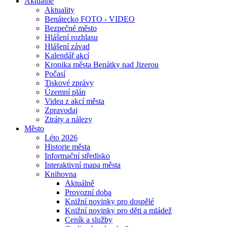
Aktuálně
Aktuality
Benátecko FOTO - VIDEO
Bezpečné město
Hlášení rozhlasu
Hlášení závad
Kalendář akcí
Kronika města Benátky nad Jizerou
Počasí
Tiskové zprávy
Územní plán
Videa z akcí města
Zpravodaj
Ztráty a nálezy
Město
Léto 2026
Historie města
Informační středisko
Interaktivní mapa města
Knihovna
Aktuálně
Provozní doba
Knižní novinky pro dospělé
Knižní novinky pro děti a mládež
Ceník a služby