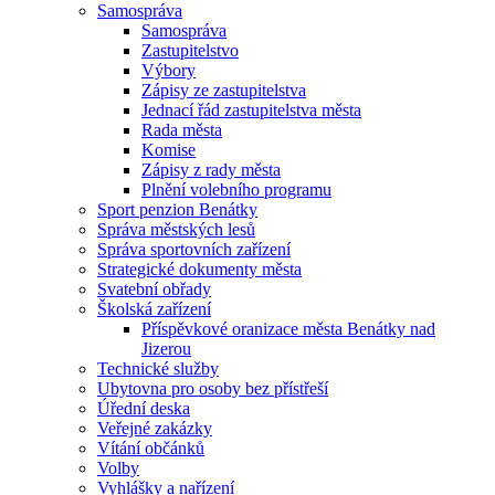
Samospráva
Samospráva
Zastupitelstvo
Výbory
Zápisy ze zastupitelstva
Jednací řád zastupitelstva města
Rada města
Komise
Zápisy z rady města
Plnění volebního programu
Sport penzion Benátky
Správa městských lesů
Správa sportovních zařízení
Strategické dokumenty města
Svatební obřady
Školská zařízení
Příspěvkové oranizace města Benátky nad
Jizerou
Technické služby
Ubytovna pro osoby bez přístřeší
Úřední deska
Veřejné zakázky
Vítání občánků
Volby
Vyhlášky a nařízení