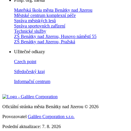
Přísp. org. města
Mateřská škola města Benátky nad Jizerou
Městské centrum komplexní péče
Správa městských lesů
Správa sportovních zařízení
Technické služby
ZŠ Benátky nad Jizerou, Husovo náměstí 55
ZŠ Benátky nad Jizerou, Pražská
Užitečné odkazy
Czech point
Středočeský kraj
Informační centrum
Oficiální stránka města Benátky nad Jizerou © 2026
Provozovatel
Galileo Corporation s.r.o.
Poslední aktualizace: 7. 8. 2026