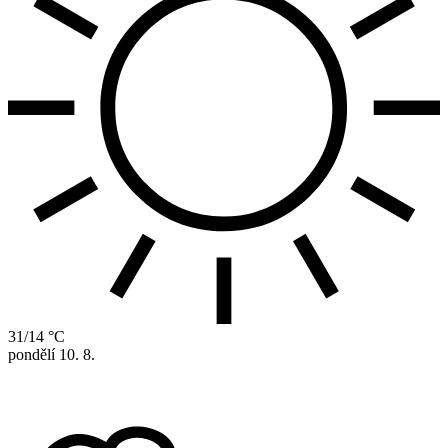
31/14 °C
pondělí
10. 8.