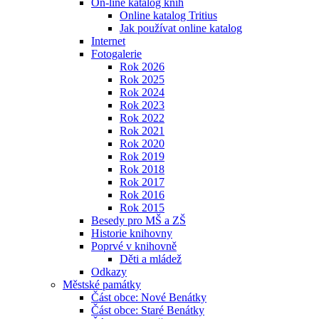
On-line katalog knih
Online katalog Tritius
Jak používat online katalog
Internet
Fotogalerie
Rok 2026
Rok 2025
Rok 2024
Rok 2023
Rok 2022
Rok 2021
Rok 2020
Rok 2019
Rok 2018
Rok 2017
Rok 2016
Rok 2015
Besedy pro MŠ a ZŠ
Historie knihovny
Poprvé v knihovně
Děti a mládež
Odkazy
Městské památky
Část obce: Nové Benátky
Část obce: Staré Benátky