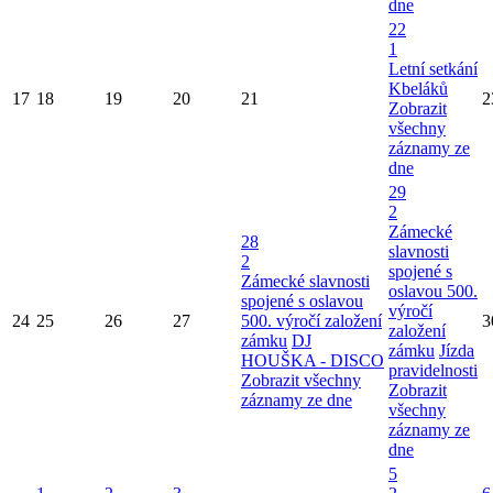
dne
22
1
Letní setkání
Kbeláků
17
18
19
20
21
2
Zobrazit
všechny
záznamy ze
dne
29
2
Zámecké
28
slavnosti
2
spojené s
Zámecké slavnosti
oslavou 500.
spojené s oslavou
výročí
24
25
26
27
500. výročí založení
3
založení
zámku
DJ
zámku
Jízda
HOUŠKA - DISCO
pravidelnosti
Zobrazit všechny
Zobrazit
záznamy ze dne
všechny
záznamy ze
dne
5