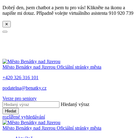
Dobrý den, jsem chatbot a jsem tu pro vás! Klikněte na ikonu a
napište mi dotaz. Případně volejte virtuálního asistenta 910 920 739
✕
Město
Benátky nad Jizerou
Oficiální stránky města
+420 326 316 101
podatelna@benatky.cz
Verze pro seniory
Hledaný výraz
Hledat
rozšířené vyhledávání
Město
Benátky nad Jizerou
Oficiální stránky města