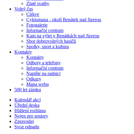
Zlaté svatby
Volný čas
Církve
Cyklomapa - okolí Benátek nad Jizerou
Fotogalerie
Informační centrum
Kam na výlet v Benátkách nad Jizerou
Sbor dobrovolných hasičů
Spolky, sport a kultura
Kontakty
Kontakty
Odbory a telefony
Informační centrum
Napište na radnici
Odkazy
Mapa webu
500 let zámku
Kalendář akcí
Úřední deska
Hlášení rozhlasu
Nejen pro seniory
Zpravodaj
Svoz odpadu