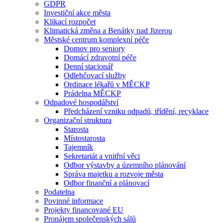
GDPR
Investiční akce města
Klikací rozpočet
Klimatická změna a Benátky nad Jizerou
Městské centrum komplexní péče
Domov pro seniory
Domácí zdravotní péče
Denní stacionář
Odlehčovací služby
Ordinace lékařů v MĚCKP
Prádelna MĚCKP
Odpadové hospodářství
Předcházení vzniku odpadů, třídění, recyklace
Organizační struktura
Starosta
Místostarosta
Tajemník
Sekretariát a vnitřní věci
Odbor výstavby a územního plánování
Správa majetku a rozvoje města
Odbor finanční a plánovací
Podatelna
Povinné informace
Projekty financované EU
Pronájem společenských sálů