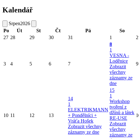
Kalendář
Srpen
2026
Po
Út
St
Čt
Pá
So
27
28
29
30
31
1
2
8
1
VESNA -
Loděnice
3
4
5
6
7
9
Zobrazit
všechny
záznamy ze
dne
15
1
14
Workshop
1
tvoření z
ELEKTRIKMANN
džínů a látek
10
11
12
13
+ Pondělníci +
1
RE-USE
Vráťa Hošek
Zobrazit
Zobrazit všechny
všechny
záznamy ze dne
záznamy ze