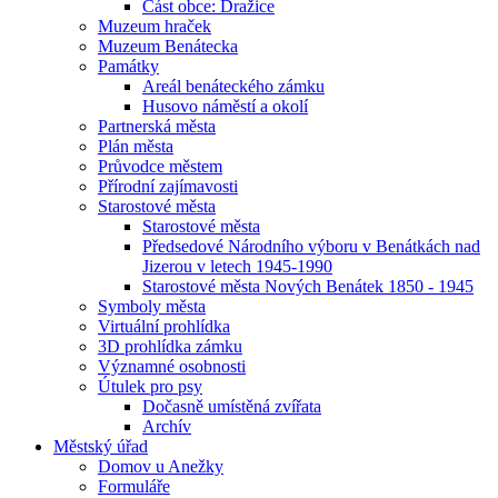
Část obce: Dražice
Muzeum hraček
Muzeum Benátecka
Památky
Areál benáteckého zámku
Husovo náměstí a okolí
Partnerská města
Plán města
Průvodce městem
Přírodní zajímavosti
Starostové města
Starostové města
Předsedové Národního výboru v Benátkách nad
Jizerou v letech 1945-1990
Starostové města Nových Benátek 1850 - 1945
Symboly města
Virtuální prohlídka
3D prohlídka zámku
Významné osobnosti
Útulek pro psy
Dočasně umístěná zvířata
Archív
Městský úřad
Domov u Anežky
Formuláře