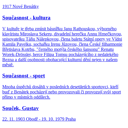
1917 Nové Benátky
Současnost - kultura
V kultuře je třeba zmínit básnířku Janu Rathouskou, výborného
klavíristu Miroslava Sekeru, divadelní herečku Annu Hrnečkovou,
spisovatelku Táňu Nálepkovou, člena baletu Státní opery ve Vídni
Kamila Pavelku, sochařku Irenu Jůzovou, člena České filharmonie
Břetislava Kotrbu, "černého motýla českého šansonu" Renatu
Worek-Drössler, herce Filipa Tomsu pocházejícího z nedalekého
Bezna a další osobnosti obohacující kulturní dění nejen v našem
městě.
Současnost - sport
Mnoha úspěchů dosáhli v posledních desetiletích sportovci, kteří
buď z Benátek pocházejí nebo provozovali či provozují svůj sport
přímo v místních oddílech.
Souček, Gustav
22. 11. 1903 Obodř - 19. 10. 1979 Praha