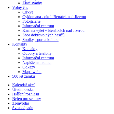
Zlaté svatby
Volný čas
Církve
Cyklomapa - okolí Benátek nad Jizerou
Fotogalerie
Informační centrum
Kam na výlet v Benátkách nad Jizerou
Sbor dobrovolných hasičů
Spolky, sport a kultura
Kontakty
Kontakty
Odbory a telefony
Informační centrum
Napište na radnici
Odkazy
Mapa webu
500 let zámku
Kalendář akcí
Úřední deska
Hlášení rozhlasu
Nejen pro seniory
Zpravodaj
Svoz odpadu