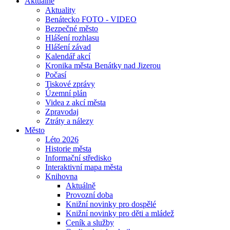
Aktuálně
Aktuality
Benátecko FOTO - VIDEO
Bezpečné město
Hlášení rozhlasu
Hlášení závad
Kalendář akcí
Kronika města Benátky nad Jizerou
Počasí
Tiskové zprávy
Územní plán
Videa z akcí města
Zpravodaj
Ztráty a nálezy
Město
Léto 2026
Historie města
Informační středisko
Interaktivní mapa města
Knihovna
Aktuálně
Provozní doba
Knižní novinky pro dospělé
Knižní novinky pro děti a mládež
Ceník a služby