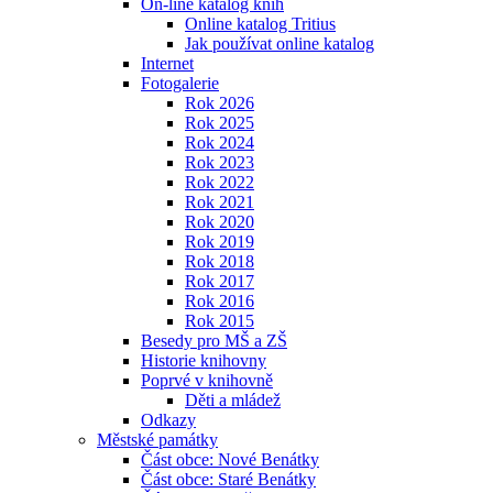
On-line katalog knih
Online katalog Tritius
Jak používat online katalog
Internet
Fotogalerie
Rok 2026
Rok 2025
Rok 2024
Rok 2023
Rok 2022
Rok 2021
Rok 2020
Rok 2019
Rok 2018
Rok 2017
Rok 2016
Rok 2015
Besedy pro MŠ a ZŠ
Historie knihovny
Poprvé v knihovně
Děti a mládež
Odkazy
Městské památky
Část obce: Nové Benátky
Část obce: Staré Benátky