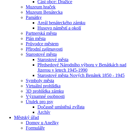
Část obce: Dražice
Muzeum hraček
Muzeum Benátecka
Památky
Areál benáteckého zámku
Husovo náměstí a okolí
Partnerská města
Plán města
Průvodce městem
Přírodní zajímavosti
Starostové města
Starostové města
Předsedové Národního výboru v Benátkách nad
Jizerou v letech 1945-1990
Starostové města Nových Benátek 1850 - 1945
Symboly města
Virtuální prohlídka
3D prohlídka zámku
Významné osobnosti
Útulek pro psy
Dočasně umístěná zvířata
Archív
Městský úřad
Domov u Anežky
Formuláře