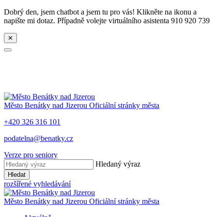
Dobrý den, jsem chatbot a jsem tu pro vás! Klikněte na ikonu a
napište mi dotaz. Případně volejte virtuálního asistenta 910 920 739
✕
Město
Benátky nad Jizerou
Oficiální stránky města
+420 326 316 101
podatelna@benatky.cz
Verze pro seniory
Hledaný výraz
Hledat
rozšířené vyhledávání
Město
Benátky nad Jizerou
Oficiální stránky města