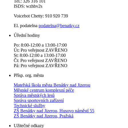
Tel.: 326 316 101
ISDS: wzhbv2s
Voicebot Chetty: 910 920 739
El. podatelna
podatelna@benatky.cz
Úřední hodiny
Po: 8:00-12:00 a 13:00-17:00
Út: Pro veřejnost ZAVŘENO
St: 8:00-12:00 a 13:00-17:00
Čt: Pro veřejnost ZAVŘENO
Pá: Pro veřejnost ZAVŘENO
Přísp. org. města
Mateřská škola města Benátky nad Jizerou
Městské centrum komplexní péče
Správa městských lesů
Správa sportovních zařízení
Technické služby
ZŠ Benátky nad Jizerou, Husovo náměstí 55
ZŠ Benátky nad Jizerou, Pražská
Užitečné odkazy