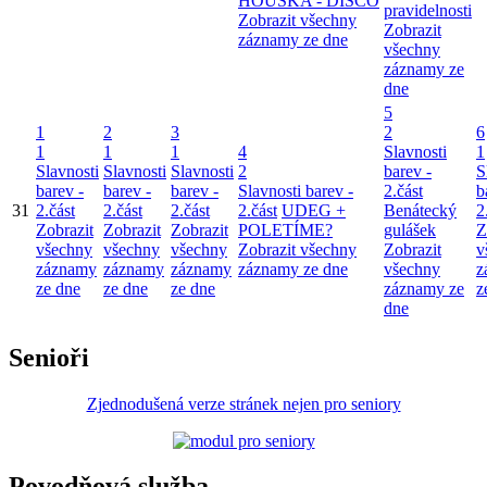
HOUŠKA - DISCO
pravidelnosti
Zobrazit všechny
Zobrazit
záznamy ze dne
všechny
záznamy ze
dne
5
1
2
3
2
6
1
1
1
4
Slavnosti
1
Slavnosti
Slavnosti
Slavnosti
2
barev -
S
barev -
barev -
barev -
Slavnosti barev -
2.část
b
31
2.část
2.část
2.část
2.část
UDEG +
Benátecký
2
Zobrazit
Zobrazit
Zobrazit
POLETÍME?
gulášek
Z
všechny
všechny
všechny
Zobrazit všechny
Zobrazit
v
záznamy
záznamy
záznamy
záznamy ze dne
všechny
z
ze dne
ze dne
ze dne
záznamy ze
z
dne
Senioři
Zjednodušená verze stránek nejen pro seniory
Povodňová služba