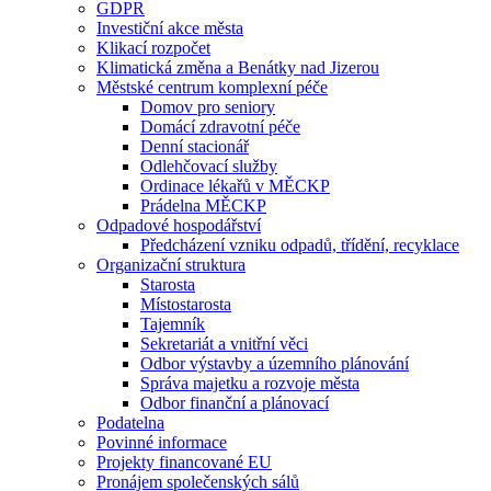
GDPR
Investiční akce města
Klikací rozpočet
Klimatická změna a Benátky nad Jizerou
Městské centrum komplexní péče
Domov pro seniory
Domácí zdravotní péče
Denní stacionář
Odlehčovací služby
Ordinace lékařů v MĚCKP
Prádelna MĚCKP
Odpadové hospodářství
Předcházení vzniku odpadů, třídění, recyklace
Organizační struktura
Starosta
Místostarosta
Tajemník
Sekretariát a vnitřní věci
Odbor výstavby a územního plánování
Správa majetku a rozvoje města
Odbor finanční a plánovací
Podatelna
Povinné informace
Projekty financované EU
Pronájem společenských sálů