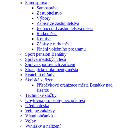
Samospráva
Samospráva
Zastupitelstvo
Výbory
Zápisy ze zastupitelstva
Jednací řád zastupitelstva města
Rada města
Komise
Zápisy z rady města
Plnění volebního programu
Sport penzion Benátky
Správa městských lesů
Správa sportovních zařízení
Strategické dokumenty města
Svatební obřady
Školská zařízení
Příspěvkové oranizace města Benátky nad
Jizerou
Technické služby
Ubytovna pro osoby bez přístřeší
Úřední deska
Veřejné zakázky
Vítání občánků
Volby
Vyhlášky a nařízení