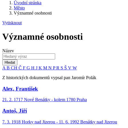
Úvodní stránka
Město
Významné osobnosti
Vytisknout
Významné osobnosti
Název
Hledat
A
B
CH
Č
F
G
H
J
K
M
N
P
R
S
Š
V
W
Z historických dokumentů vypsal pan Jaromír Polák
Alex, František
21. 2. 1717 Nové Benátky - kolem 1780 Praha
Antoš, Jiří
7. 3. 1918 Horky nad Jizerou - 11. 6. 1992 Benátky nad Jizerou