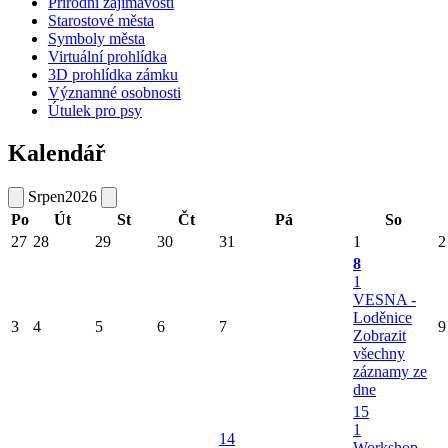
Přírodní zajímavosti
Starostové města
Symboly města
Virtuální prohlídka
3D prohlídka zámku
Významné osobnosti
Útulek pro psy
Kalendář
Srpen
2026
Po
Út
St
Čt
Pá
So
27
28
29
30
31
1
2
8
1
VESNA -
Loděnice
3
4
5
6
7
9
Zobrazit
všechny
záznamy ze
dne
15
1
14
Workshop