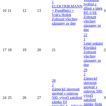
1
tvoření z
ELEKTRIKMANN
džínů a látek
10
11
12
13
+ Pondělníci +
1
RE-USE
Vráťa Hošek
Zobrazit
Zobrazit všechny
všechny
záznamy ze dne
záznamy ze
dne
22
1
Letní setkání
Kbeláků
17
18
19
20
21
2
Zobrazit
všechny
záznamy ze
dne
29
2
Zámecké
28
slavnosti
2
spojené s
Zámecké slavnosti
oslavou 500.
spojené s oslavou
výročí
24
25
26
27
500. výročí založení
3
založení
zámku
DJ
zámku
Jízda