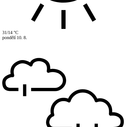
31/14 °C
pondělí
10. 8.