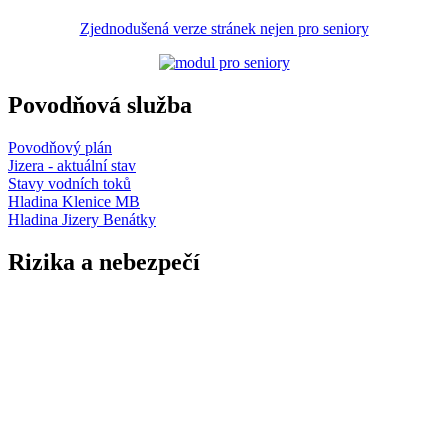
Zjednodušená verze stránek nejen pro seniory
Povodňová služba
Povodňový plán
Jizera - aktuální stav
Stavy vodních toků
Hladina Klenice MB
Hladina Jizery Benátky
Rizika a nebezpečí