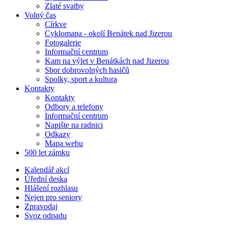
Zlaté svatby
Volný čas
Církve
Cyklomapa - okolí Benátek nad Jizerou
Fotogalerie
Informační centrum
Kam na výlet v Benátkách nad Jizerou
Sbor dobrovolných hasičů
Spolky, sport a kultura
Kontakty
Kontakty
Odbory a telefony
Informační centrum
Napište na radnici
Odkazy
Mapa webu
500 let zámku
Kalendář akcí
Úřední deska
Hlášení rozhlasu
Nejen pro seniory
Zpravodaj
Svoz odpadu