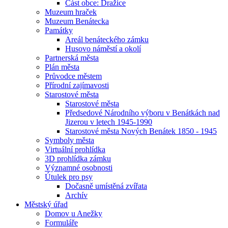
Část obce: Dražice
Muzeum hraček
Muzeum Benátecka
Památky
Areál benáteckého zámku
Husovo náměstí a okolí
Partnerská města
Plán města
Průvodce městem
Přírodní zajímavosti
Starostové města
Starostové města
Předsedové Národního výboru v Benátkách nad
Jizerou v letech 1945-1990
Starostové města Nových Benátek 1850 - 1945
Symboly města
Virtuální prohlídka
3D prohlídka zámku
Významné osobnosti
Útulek pro psy
Dočasně umístěná zvířata
Archív
Městský úřad
Domov u Anežky
Formuláře