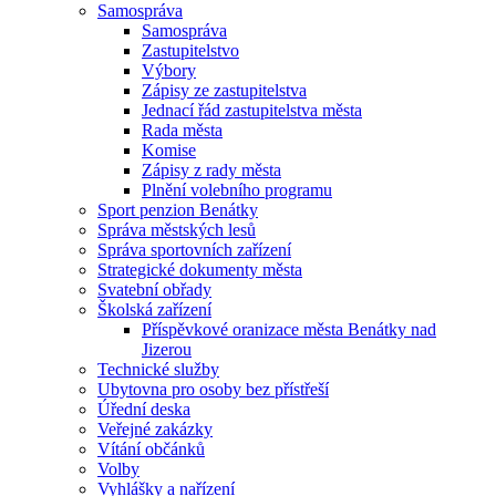
Samospráva
Samospráva
Zastupitelstvo
Výbory
Zápisy ze zastupitelstva
Jednací řád zastupitelstva města
Rada města
Komise
Zápisy z rady města
Plnění volebního programu
Sport penzion Benátky
Správa městských lesů
Správa sportovních zařízení
Strategické dokumenty města
Svatební obřady
Školská zařízení
Příspěvkové oranizace města Benátky nad
Jizerou
Technické služby
Ubytovna pro osoby bez přístřeší
Úřední deska
Veřejné zakázky
Vítání občánků
Volby
Vyhlášky a nařízení