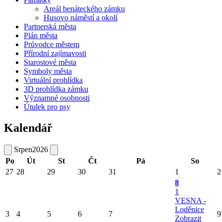
Areál benáteckého zámku
Husovo náměstí a okolí
Partnerská města
Plán města
Průvodce městem
Přírodní zajímavosti
Starostové města
Symboly města
Virtuální prohlídka
3D prohlídka zámku
Významné osobnosti
Útulek pro psy
Kalendář
Srpen
2026
Po
Út
St
Čt
Pá
So
27
28
29
30
31
1
2
8
1
VESNA -
Loděnice
3
4
5
6
7
9
Zobrazit