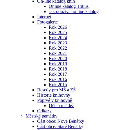
On-line katalog knih
Online katalog Tritius
Jak používat online katalog
Internet
Fotogalerie
Rok 2026
Rok 2025
Rok 2024
Rok 2023
Rok 2022
Rok 2021
Rok 2020
Rok 2019
Rok 2018
Rok 2017
Rok 2016
Rok 2015
Besedy pro MŠ a ZŠ
Historie knihovny
Poprvé v knihovně
Děti a mládež
Odkazy
Městské památky
Část obce: Nové Benátky
Část obce: Staré Benátky