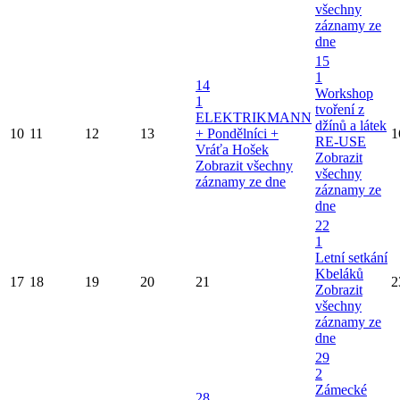
všechny
záznamy ze
dne
15
1
14
Workshop
1
tvoření z
ELEKTRIKMANN
džínů a látek
10
11
12
13
+ Pondělníci +
1
RE-USE
Vráťa Hošek
Zobrazit
Zobrazit všechny
všechny
záznamy ze dne
záznamy ze
dne
22
1
Letní setkání
Kbeláků
17
18
19
20
21
2
Zobrazit
všechny
záznamy ze
dne
29
2
Zámecké
28