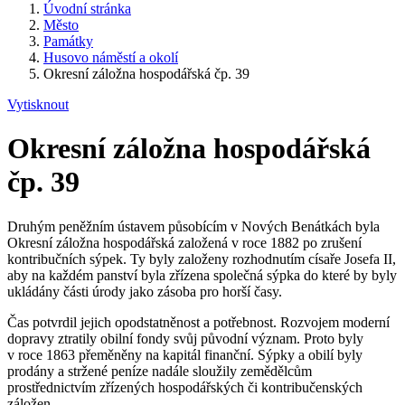
Úvodní stránka
Město
Památky
Husovo náměstí a okolí
Okresní záložna hospodářská čp. 39
Vytisknout
Okresní záložna hospodářská
čp. 39
Druhým peněžním ústavem působícím v Nových Benátkách byla
Okresní záložna hospodářská založená v roce 1882 po zrušení
kontribučních sýpek. Ty byly založeny rozhodnutím císaře Josefa II,
aby na každém panství byla zřízena společná sýpka do které by byly
ukládány části úrody jako zásoba pro horší časy.
Čas potvrdil jejich opodstatněnost a potřebnost. Rozvojem moderní
dopravy ztratily obilní fondy svůj původní význam. Proto byly
v roce 1863 přeměněny na kapitál finanční. Sýpky a obilí byly
prodány a stržené peníze nadále sloužily zemědělcům
prostřednictvím zřízených hospodářských či kontribučenských
záložen.