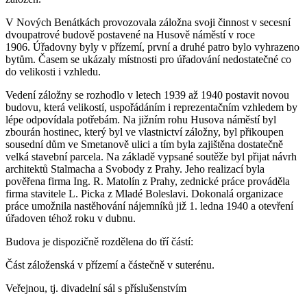
V Nových Benátkách provozovala záložna svoji činnost v secesní
dvoupatrové budově postavené na Husově náměstí v roce
1906. Úřadovny byly v přízemí, první a druhé patro bylo vyhrazeno
bytům. Časem se ukázaly místnosti pro úřadování nedostatečné co
do velikosti i vzhledu.
Vedení záložny se rozhodlo v letech 1939 až 1940 postavit novou
budovu, která velikostí, uspořádáním i reprezentačním vzhledem by
lépe odpovídala potřebám. Na jižním rohu Husova náměstí byl
zbourán hostinec, který byl ve vlastnictví záložny, byl přikoupen
sousední dům ve Smetanově ulici a tím byla zajištěna dostatečně
velká stavební parcela. Na základě vypsané soutěže byl přijat návrh
architektů Stalmacha a Svobody z Prahy. Jeho realizací byla
pověřena firma Ing. R. Matolín z Prahy, zednické práce prováděla
firma stavitele L. Picka z Mladé Boleslavi. Dokonalá organizace
práce umožnila nastěhování nájemníků již 1. ledna 1940 a otevření
úřadoven téhož roku v dubnu.
Budova je dispozičně rozdělena do tří částí:
Část záloženská v přízemí a částečně v suterénu.
Veřejnou, tj. divadelní sál s příslušenstvím