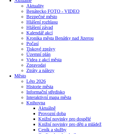
Aktuálně
Aktuality
Benátecko FOTO - VIDEO
Bezpečné město
Hlášení rozhlasu
Hlášení závad
Kalendář akcí
Kronika města Benátky nad Jizerou
Počasí
Tiskové zprávy
Územní plán
Videa z akcí města
Zpravodaj
Ztráty a nálezy
Město
Léto 2026
Historie města
Informační středisko
Interaktivní mapa města
Knihovna
Aktuálně
Provozní doba
Knižní novinky pro dospělé
Knižní novinky pro děti a mládež
Ceník a služby