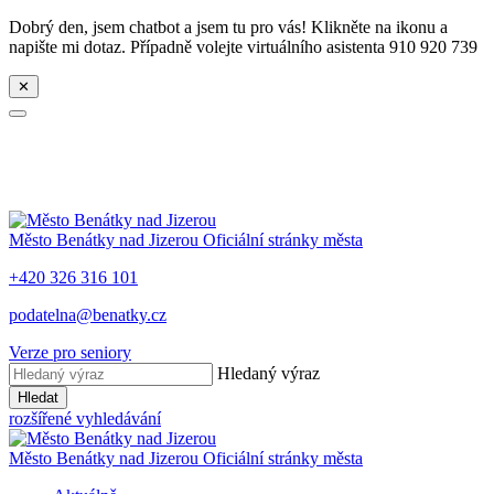
Dobrý den, jsem chatbot a jsem tu pro vás! Klikněte na ikonu a
napište mi dotaz. Případně volejte virtuálního asistenta 910 920 739
✕
Město
Benátky nad Jizerou
Oficiální stránky města
+420 326 316 101
podatelna@benatky.cz
Verze pro seniory
Hledaný výraz
Hledat
rozšířené vyhledávání
Město
Benátky nad Jizerou
Oficiální stránky města