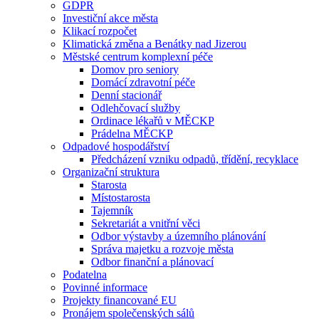
GDPR
Investiční akce města
Klikací rozpočet
Klimatická změna a Benátky nad Jizerou
Městské centrum komplexní péče
Domov pro seniory
Domácí zdravotní péče
Denní stacionář
Odlehčovací služby
Ordinace lékařů v MĚCKP
Prádelna MĚCKP
Odpadové hospodářství
Předcházení vzniku odpadů, třídění, recyklace
Organizační struktura
Starosta
Místostarosta
Tajemník
Sekretariát a vnitřní věci
Odbor výstavby a územního plánování
Správa majetku a rozvoje města
Odbor finanční a plánovací
Podatelna
Povinné informace
Projekty financované EU
Pronájem společenských sálů