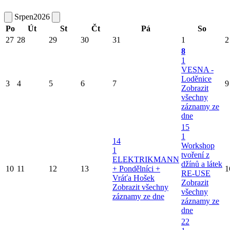
Srpen
2026
Po
Út
St
Čt
Pá
So
27
28
29
30
31
1
2
8
1
VESNA -
Loděnice
3
4
5
6
7
9
Zobrazit
všechny
záznamy ze
dne
15
1
14
Workshop
1
tvoření z
ELEKTRIKMANN
džínů a látek
10
11
12
13
+ Pondělníci +
1
RE-USE
Vráťa Hošek
Zobrazit
Zobrazit všechny
všechny
záznamy ze dne
záznamy ze
dne
22