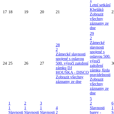
1
Letní setkání
Kbeláků
17
18
19
20
21
2
Zobrazit
všechny
záznamy ze
dne
29
2
Zámecké
28
slavnosti
2
spojené s
Zámecké slavnosti
oslavou 500.
spojené s oslavou
výročí
24
25
26
27
500. výročí založení
3
založení
zámku
DJ
zámku
Jízda
HOUŠKA - DISCO
pravidelnosti
Zobrazit všechny
Zobrazit
záznamy ze dne
všechny
záznamy ze
dne
5
1
2
3
2
6
1
1
1
4
Slavnosti
1
Slavnosti
Slavnosti
Slavnosti
2
barev -
S