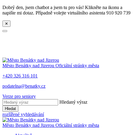
Dobrý den, jsem chatbot a jsem tu pro vás! Klikněte na ikonu a
napište mi dotaz. Případně volejte virtuálního asistenta 910 920 739
✕
Město
Benátky nad Jizerou
Oficiální stránky města
+420 326 316 101
podatelna@benatky.cz
Verze pro seniory
Hledaný výraz
Hledat
rozšířené vyhledávání
Město
Benátky nad Jizerou
Oficiální stránky města