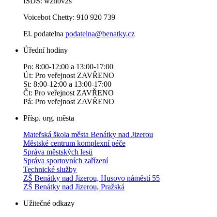
ISDS: wzhbv2s
Voicebot Chetty: 910 920 739
El. podatelna
podatelna@benatky.cz
Úřední hodiny
Po: 8:00-12:00 a 13:00-17:00
Út: Pro veřejnost ZAVŘENO
St: 8:00-12:00 a 13:00-17:00
Čt: Pro veřejnost ZAVŘENO
Pá: Pro veřejnost ZAVŘENO
Přísp. org. města
Mateřská škola města Benátky nad Jizerou
Městské centrum komplexní péče
Správa městských lesů
Správa sportovních zařízení
Technické služby
ZŠ Benátky nad Jizerou, Husovo náměstí 55
ZŠ Benátky nad Jizerou, Pražská
Užitečné odkazy