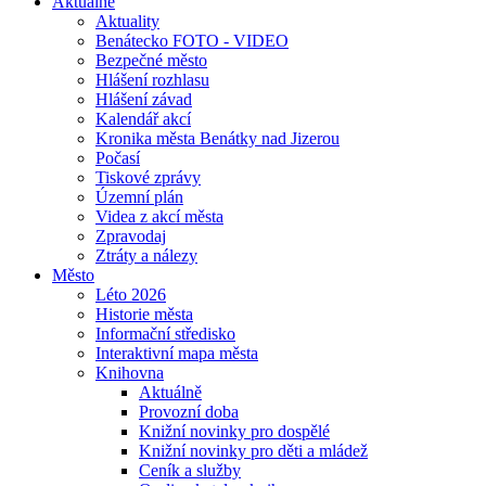
Aktuálně
Aktuality
Benátecko FOTO - VIDEO
Bezpečné město
Hlášení rozhlasu
Hlášení závad
Kalendář akcí
Kronika města Benátky nad Jizerou
Počasí
Tiskové zprávy
Územní plán
Videa z akcí města
Zpravodaj
Ztráty a nálezy
Město
Léto 2026
Historie města
Informační středisko
Interaktivní mapa města
Knihovna
Aktuálně
Provozní doba
Knižní novinky pro dospělé
Knižní novinky pro děti a mládež
Ceník a služby