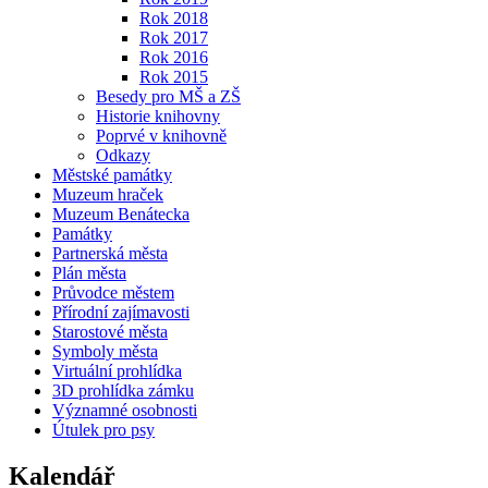
Rok 2018
Rok 2017
Rok 2016
Rok 2015
Besedy pro MŠ a ZŠ
Historie knihovny
Poprvé v knihovně
Odkazy
Městské památky
Muzeum hraček
Muzeum Benátecka
Památky
Partnerská města
Plán města
Průvodce městem
Přírodní zajímavosti
Starostové města
Symboly města
Virtuální prohlídka
3D prohlídka zámku
Významné osobnosti
Útulek pro psy
Kalendář