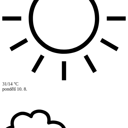
31/14 °C
pondělí
10. 8.