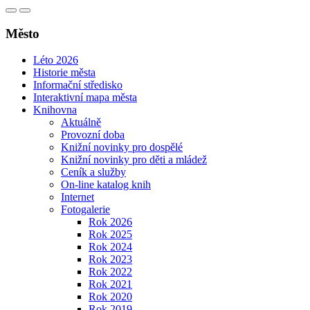
Město
Léto 2026
Historie města
Informační středisko
Interaktivní mapa města
Knihovna
Aktuálně
Provozní doba
Knižní novinky pro dospělé
Knižní novinky pro děti a mládež
Ceník a služby
On-line katalog knih
Internet
Fotogalerie
Rok 2026
Rok 2025
Rok 2024
Rok 2023
Rok 2022
Rok 2021
Rok 2020
Rok 2019