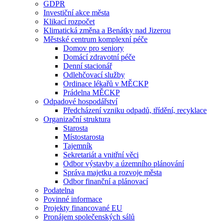
GDPR
Investiční akce města
Klikací rozpočet
Klimatická změna a Benátky nad Jizerou
Městské centrum komplexní péče
Domov pro seniory
Domácí zdravotní péče
Denní stacionář
Odlehčovací služby
Ordinace lékařů v MĚCKP
Prádelna MĚCKP
Odpadové hospodářství
Předcházení vzniku odpadů, třídění, recyklace
Organizační struktura
Starosta
Místostarosta
Tajemník
Sekretariát a vnitřní věci
Odbor výstavby a územního plánování
Správa majetku a rozvoje města
Odbor finanční a plánovací
Podatelna
Povinné informace
Projekty financované EU
Pronájem společenských sálů