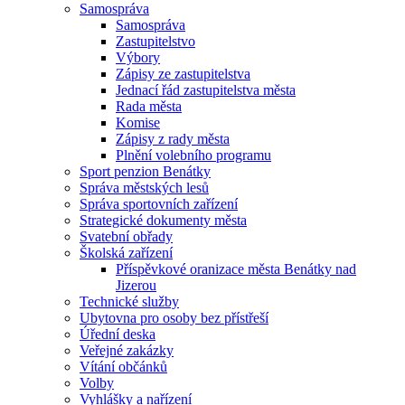
Samospráva
Samospráva
Zastupitelstvo
Výbory
Zápisy ze zastupitelstva
Jednací řád zastupitelstva města
Rada města
Komise
Zápisy z rady města
Plnění volebního programu
Sport penzion Benátky
Správa městských lesů
Správa sportovních zařízení
Strategické dokumenty města
Svatební obřady
Školská zařízení
Příspěvkové oranizace města Benátky nad
Jizerou
Technické služby
Ubytovna pro osoby bez přístřeší
Úřední deska
Veřejné zakázky
Vítání občánků
Volby
Vyhlášky a nařízení