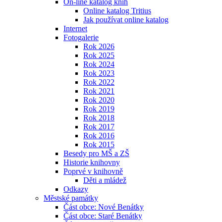
On-line katalog knih
Online katalog Tritius
Jak používat online katalog
Internet
Fotogalerie
Rok 2026
Rok 2025
Rok 2024
Rok 2023
Rok 2022
Rok 2021
Rok 2020
Rok 2019
Rok 2018
Rok 2017
Rok 2016
Rok 2015
Besedy pro MŠ a ZŠ
Historie knihovny
Poprvé v knihovně
Děti a mládež
Odkazy
Městské památky
Část obce: Nové Benátky
Část obce: Staré Benátky