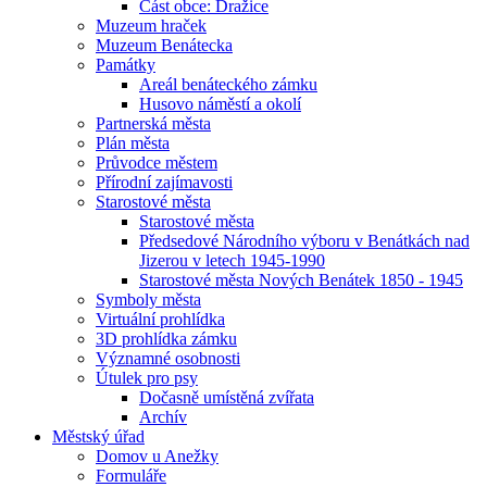
Část obce: Dražice
Muzeum hraček
Muzeum Benátecka
Památky
Areál benáteckého zámku
Husovo náměstí a okolí
Partnerská města
Plán města
Průvodce městem
Přírodní zajímavosti
Starostové města
Starostové města
Předsedové Národního výboru v Benátkách nad
Jizerou v letech 1945-1990
Starostové města Nových Benátek 1850 - 1945
Symboly města
Virtuální prohlídka
3D prohlídka zámku
Významné osobnosti
Útulek pro psy
Dočasně umístěná zvířata
Archív
Městský úřad
Domov u Anežky
Formuláře