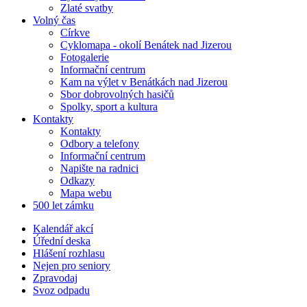
Zlaté svatby
Volný čas
Církve
Cyklomapa - okolí Benátek nad Jizerou
Fotogalerie
Informační centrum
Kam na výlet v Benátkách nad Jizerou
Sbor dobrovolných hasičů
Spolky, sport a kultura
Kontakty
Kontakty
Odbory a telefony
Informační centrum
Napište na radnici
Odkazy
Mapa webu
500 let zámku
Kalendář akcí
Úřední deska
Hlášení rozhlasu
Nejen pro seniory
Zpravodaj
Svoz odpadu