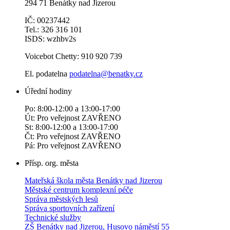
294 71 Benátky nad Jizerou
IČ: 00237442
Tel.: 326 316 101
ISDS: wzhbv2s
Voicebot Chetty: 910 920 739
El. podatelna
podatelna@benatky.cz
Úřední hodiny
Po: 8:00-12:00 a 13:00-17:00
Út: Pro veřejnost ZAVŘENO
St: 8:00-12:00 a 13:00-17:00
Čt: Pro veřejnost ZAVŘENO
Pá: Pro veřejnost ZAVŘENO
Přísp. org. města
Mateřská škola města Benátky nad Jizerou
Městské centrum komplexní péče
Správa městských lesů
Správa sportovních zařízení
Technické služby
ZŠ Benátky nad Jizerou, Husovo náměstí 55