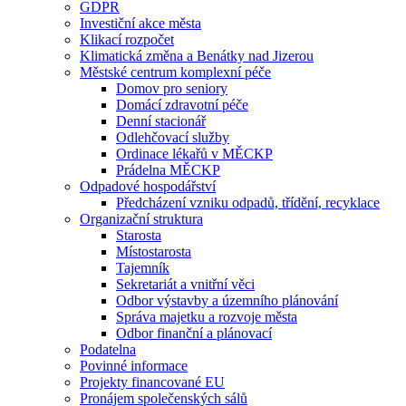
GDPR
Investiční akce města
Klikací rozpočet
Klimatická změna a Benátky nad Jizerou
Městské centrum komplexní péče
Domov pro seniory
Domácí zdravotní péče
Denní stacionář
Odlehčovací služby
Ordinace lékařů v MĚCKP
Prádelna MĚCKP
Odpadové hospodářství
Předcházení vzniku odpadů, třídění, recyklace
Organizační struktura
Starosta
Místostarosta
Tajemník
Sekretariát a vnitřní věci
Odbor výstavby a územního plánování
Správa majetku a rozvoje města
Odbor finanční a plánovací
Podatelna
Povinné informace
Projekty financované EU
Pronájem společenských sálů