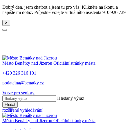
Dobrý den, jsem chatbot a jsem tu pro vás! Klikněte na ikonu a
napište mi dotaz. Případně volejte virtuálního asistenta 910 920 739
✕
Město
Benátky nad Jizerou
Oficiální stránky města
+420 326 316 101
podatelna@benatky.cz
Verze pro seniory
Hledaný výraz
Hledat
rozšířené vyhledávání
Město
Benátky nad Jizerou
Oficiální stránky města