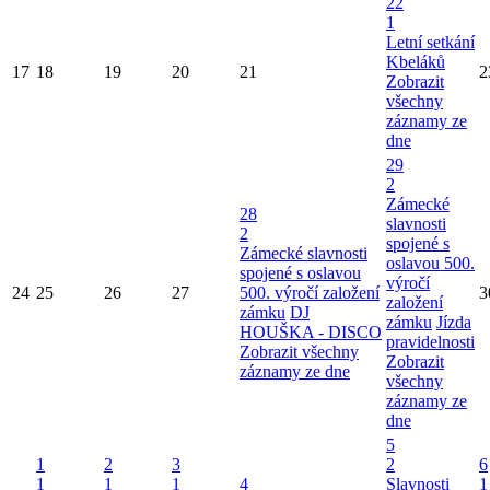
22
1
Letní setkání
Kbeláků
17
18
19
20
21
2
Zobrazit
všechny
záznamy ze
dne
29
2
Zámecké
28
slavnosti
2
spojené s
Zámecké slavnosti
oslavou 500.
spojené s oslavou
výročí
24
25
26
27
500. výročí založení
3
založení
zámku
DJ
zámku
Jízda
HOUŠKA - DISCO
pravidelnosti
Zobrazit všechny
Zobrazit
záznamy ze dne
všechny
záznamy ze
dne
5
1
2
3
2
6
1
1
1
4
Slavnosti
1