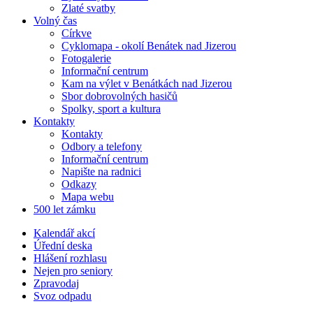
Zlaté svatby
Volný čas
Církve
Cyklomapa - okolí Benátek nad Jizerou
Fotogalerie
Informační centrum
Kam na výlet v Benátkách nad Jizerou
Sbor dobrovolných hasičů
Spolky, sport a kultura
Kontakty
Kontakty
Odbory a telefony
Informační centrum
Napište na radnici
Odkazy
Mapa webu
500 let zámku
Kalendář akcí
Úřední deska
Hlášení rozhlasu
Nejen pro seniory
Zpravodaj
Svoz odpadu