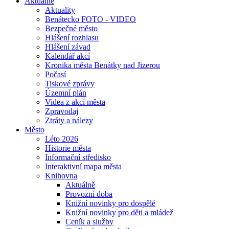
Aktuálně
Aktuality
Benátecko FOTO - VIDEO
Bezpečné město
Hlášení rozhlasu
Hlášení závad
Kalendář akcí
Kronika města Benátky nad Jizerou
Počasí
Tiskové zprávy
Územní plán
Videa z akcí města
Zpravodaj
Ztráty a nálezy
Město
Léto 2026
Historie města
Informační středisko
Interaktivní mapa města
Knihovna
Aktuálně
Provozní doba
Knižní novinky pro dospělé
Knižní novinky pro děti a mládež
Ceník a služby