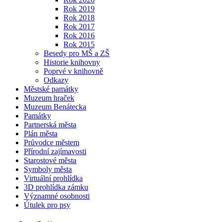
Rok 2019
Rok 2018
Rok 2017
Rok 2016
Rok 2015
Besedy pro MŠ a ZŠ
Historie knihovny
Poprvé v knihovně
Odkazy
Městské památky
Muzeum hraček
Muzeum Benátecka
Památky
Partnerská města
Plán města
Průvodce městem
Přírodní zajímavosti
Starostové města
Symboly města
Virtuální prohlídka
3D prohlídka zámku
Významné osobnosti
Útulek pro psy