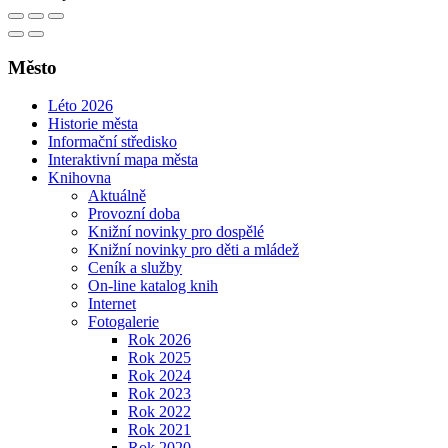
Město
Léto 2026
Historie města
Informační středisko
Interaktivní mapa města
Knihovna
Aktuálně
Provozní doba
Knižní novinky pro dospělé
Knižní novinky pro děti a mládež
Ceník a služby
On-line katalog knih
Internet
Fotogalerie
Rok 2026
Rok 2025
Rok 2024
Rok 2023
Rok 2022
Rok 2021
Rok 2020