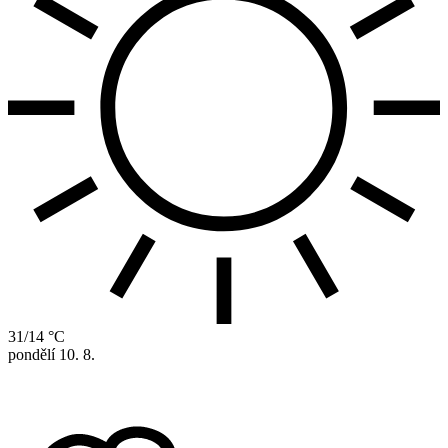
31/14 °C
pondělí
10. 8.