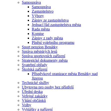
Samospráva
Samospráva
Zastupitelstvo
Výbory
Zápisy ze zastupitelstva
Jednací řád zastupitelstva města
Rada města
Komise
Zápisy z rady města
Plnění volebního programu
Sport penzion Benátky
Správa městských lesů
Správa sportovních zařízení
Strategické dokumenty města
Svatební obřady
Školská zařízení
Příspěvkové oranizace města Benátky nad
Jizerou
Technické služby
Ubytovna pro osoby bez přístřeší
Úřední deska
Veřejné zakázky
Vítání občánků
Volby
Vyhlášky a nařízení