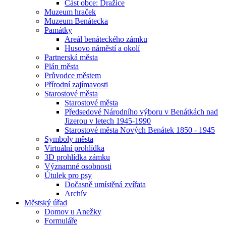
Část obce: Dražice
Muzeum hraček
Muzeum Benátecka
Památky
Areál benáteckého zámku
Husovo náměstí a okolí
Partnerská města
Plán města
Průvodce městem
Přírodní zajímavosti
Starostové města
Starostové města
Předsedové Národního výboru v Benátkách nad
Jizerou v letech 1945-1990
Starostové města Nových Benátek 1850 - 1945
Symboly města
Virtuální prohlídka
3D prohlídka zámku
Významné osobnosti
Útulek pro psy
Dočasně umístěná zvířata
Archív
Městský úřad
Domov u Anežky
Formuláře