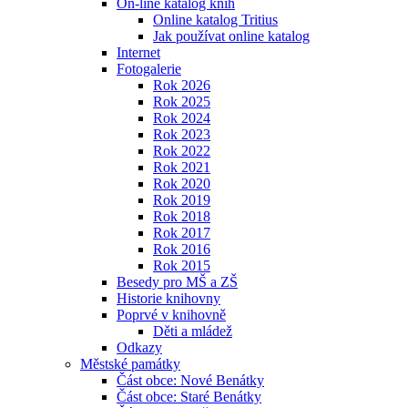
On-line katalog knih
Online katalog Tritius
Jak používat online katalog
Internet
Fotogalerie
Rok 2026
Rok 2025
Rok 2024
Rok 2023
Rok 2022
Rok 2021
Rok 2020
Rok 2019
Rok 2018
Rok 2017
Rok 2016
Rok 2015
Besedy pro MŠ a ZŠ
Historie knihovny
Poprvé v knihovně
Děti a mládež
Odkazy
Městské památky
Část obce: Nové Benátky
Část obce: Staré Benátky