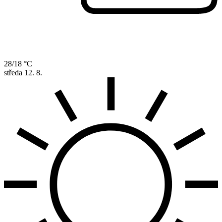
28/18 °C
středa
12. 8.