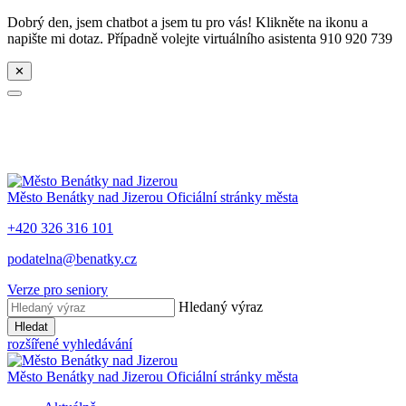
Dobrý den, jsem chatbot a jsem tu pro vás! Klikněte na ikonu a
napište mi dotaz. Případně volejte virtuálního asistenta 910 920 739
✕
Město
Benátky nad Jizerou
Oficiální stránky města
+420 326 316 101
podatelna@benatky.cz
Verze pro seniory
Hledaný výraz
Hledat
rozšířené vyhledávání
Město
Benátky nad Jizerou
Oficiální stránky města