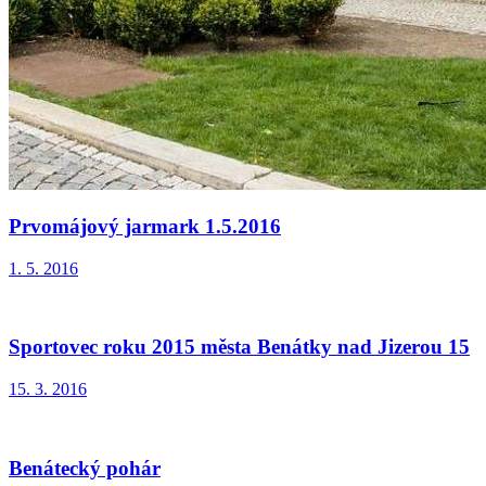
Prvomájový jarmark 1.5.2016
1. 5. 2016
Sportovec roku 2015 města Benátky nad Jizerou 15
15. 3. 2016
Benátecký pohár