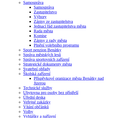
Samospráva
Samospráva
Zastupitelstvo
Výbory
Zápisy ze zastupitelstva
Jednací řád zastupitelstva města
Rada města
Komise
Zápisy z rady města
Plnění volebního programu
Sport penzion Benátky
Správa městských lesů
Správa sportovních zařízení
Strategické dokumenty města
Svatební obřady
Školská zařízení
Příspěvkové oranizace města Benátky nad
Jizerou
Technické služby
Ubytovna pro osoby bez přístřeší
Úřední deska
Veřejné zakázky
Vítání občánků
Volby
Vyhlášky a nařízení