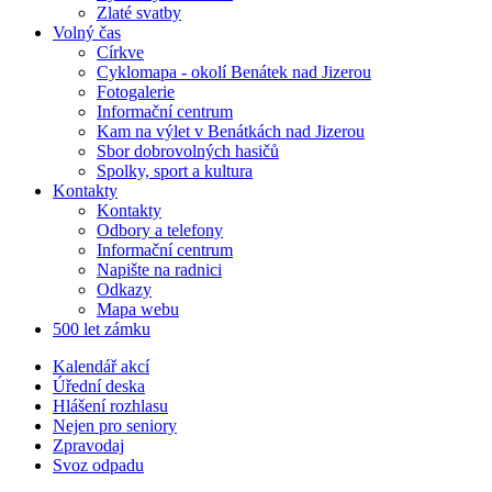
Zlaté svatby
Volný čas
Církve
Cyklomapa - okolí Benátek nad Jizerou
Fotogalerie
Informační centrum
Kam na výlet v Benátkách nad Jizerou
Sbor dobrovolných hasičů
Spolky, sport a kultura
Kontakty
Kontakty
Odbory a telefony
Informační centrum
Napište na radnici
Odkazy
Mapa webu
500 let zámku
Kalendář akcí
Úřední deska
Hlášení rozhlasu
Nejen pro seniory
Zpravodaj
Svoz odpadu