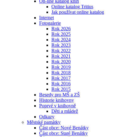
On-line katalog knih
Online katalog Tritius
Jak používat online katalog
Internet
Fotogalerie
Rok 2026
Rok 2025
Rok 2024
Rok 2023
Rok 2022
Rok 2021
Rok 2020
Rok 2019
Rok 2018
Rok 2017
Rok 2016
Rok 2015
Besedy pro MŠ a ZŠ
Historie knihovny
Poprvé v knihovně
Děti a mládež
Odkazy
Městské památky
Část obce: Nové Benátky
Část obce: Staré Benátky