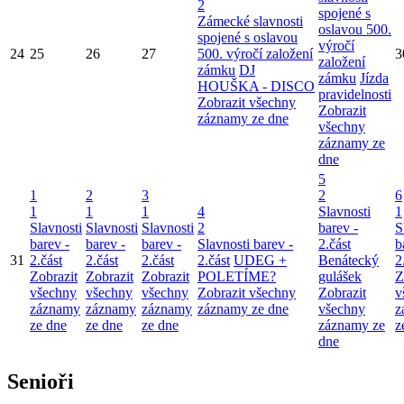
2
spojené s
Zámecké slavnosti
oslavou 500.
spojené s oslavou
výročí
24
25
26
27
500. výročí založení
3
založení
zámku
DJ
zámku
Jízda
HOUŠKA - DISCO
pravidelnosti
Zobrazit všechny
Zobrazit
záznamy ze dne
všechny
záznamy ze
dne
5
1
2
3
2
6
1
1
1
4
Slavnosti
1
Slavnosti
Slavnosti
Slavnosti
2
barev -
S
barev -
barev -
barev -
Slavnosti barev -
2.část
b
31
2.část
2.část
2.část
2.část
UDEG +
Benátecký
2
Zobrazit
Zobrazit
Zobrazit
POLETÍME?
gulášek
Z
všechny
všechny
všechny
Zobrazit všechny
Zobrazit
v
záznamy
záznamy
záznamy
záznamy ze dne
všechny
z
ze dne
ze dne
ze dne
záznamy ze
z
dne
Senioři