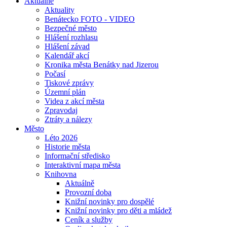
Aktuálně
Aktuality
Benátecko FOTO - VIDEO
Bezpečné město
Hlášení rozhlasu
Hlášení závad
Kalendář akcí
Kronika města Benátky nad Jizerou
Počasí
Tiskové zprávy
Územní plán
Videa z akcí města
Zpravodaj
Ztráty a nálezy
Město
Léto 2026
Historie města
Informační středisko
Interaktivní mapa města
Knihovna
Aktuálně
Provozní doba
Knižní novinky pro dospělé
Knižní novinky pro děti a mládež
Ceník a služby