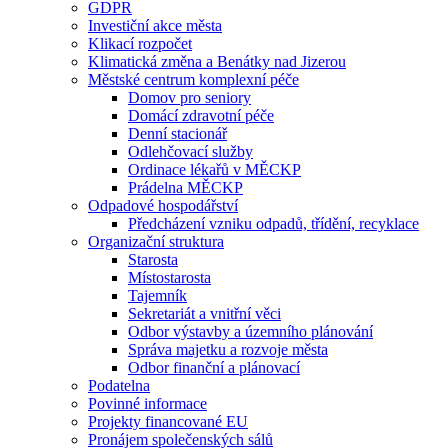
GDPR
Investiční akce města
Klikací rozpočet
Klimatická změna a Benátky nad Jizerou
Městské centrum komplexní péče
Domov pro seniory
Domácí zdravotní péče
Denní stacionář
Odlehčovací služby
Ordinace lékařů v MĚCKP
Prádelna MĚCKP
Odpadové hospodářství
Předcházení vzniku odpadů, třídění, recyklace
Organizační struktura
Starosta
Místostarosta
Tajemník
Sekretariát a vnitřní věci
Odbor výstavby a územního plánování
Správa majetku a rozvoje města
Odbor finanční a plánovací
Podatelna
Povinné informace
Projekty financované EU
Pronájem společenských sálů