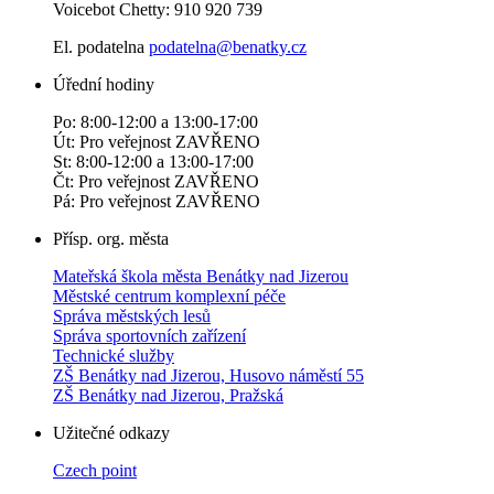
Voicebot Chetty: 910 920 739
El. podatelna
podatelna@benatky.cz
Úřední hodiny
Po: 8:00-12:00 a 13:00-17:00
Út: Pro veřejnost ZAVŘENO
St: 8:00-12:00 a 13:00-17:00
Čt: Pro veřejnost ZAVŘENO
Pá: Pro veřejnost ZAVŘENO
Přísp. org. města
Mateřská škola města Benátky nad Jizerou
Městské centrum komplexní péče
Správa městských lesů
Správa sportovních zařízení
Technické služby
ZŠ Benátky nad Jizerou, Husovo náměstí 55
ZŠ Benátky nad Jizerou, Pražská
Užitečné odkazy
Czech point