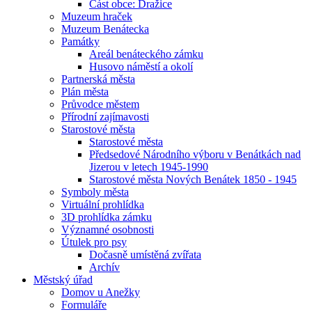
Část obce: Dražice
Muzeum hraček
Muzeum Benátecka
Památky
Areál benáteckého zámku
Husovo náměstí a okolí
Partnerská města
Plán města
Průvodce městem
Přírodní zajímavosti
Starostové města
Starostové města
Předsedové Národního výboru v Benátkách nad
Jizerou v letech 1945-1990
Starostové města Nových Benátek 1850 - 1945
Symboly města
Virtuální prohlídka
3D prohlídka zámku
Významné osobnosti
Útulek pro psy
Dočasně umístěná zvířata
Archív
Městský úřad
Domov u Anežky
Formuláře