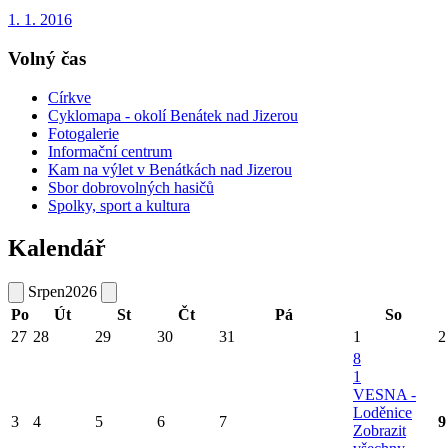
1. 1. 2016
Volný čas
Církve
Cyklomapa - okolí Benátek nad Jizerou
Fotogalerie
Informační centrum
Kam na výlet v Benátkách nad Jizerou
Sbor dobrovolných hasičů
Spolky, sport a kultura
Kalendář
Srpen
2026
Po
Út
St
Čt
Pá
So
27
28
29
30
31
1
2
8
1
VESNA -
Loděnice
3
4
5
6
7
9
Zobrazit