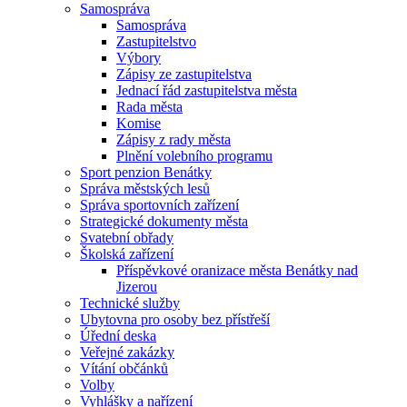
Samospráva
Samospráva
Zastupitelstvo
Výbory
Zápisy ze zastupitelstva
Jednací řád zastupitelstva města
Rada města
Komise
Zápisy z rady města
Plnění volebního programu
Sport penzion Benátky
Správa městských lesů
Správa sportovních zařízení
Strategické dokumenty města
Svatební obřady
Školská zařízení
Příspěvkové oranizace města Benátky nad
Jizerou
Technické služby
Ubytovna pro osoby bez přístřeší
Úřední deska
Veřejné zakázky
Vítání občánků
Volby
Vyhlášky a nařízení