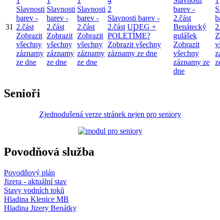
1
1
1
4
Slavnosti
1
Slavnosti
Slavnosti
Slavnosti
2
barev -
S
barev -
barev -
barev -
Slavnosti barev -
2.část
b
31
2.část
2.část
2.část
2.část
UDEG +
Benátecký
2
Zobrazit
Zobrazit
Zobrazit
POLETÍME?
gulášek
Z
všechny
všechny
všechny
Zobrazit všechny
Zobrazit
v
záznamy
záznamy
záznamy
záznamy ze dne
všechny
z
ze dne
ze dne
ze dne
záznamy ze
z
dne
Senioři
Zjednodušená verze stránek nejen pro seniory
Povodňová služba
Povodňový plán
Jizera - aktuální stav
Stavy vodních toků
Hladina Klenice MB
Hladina Jizery Benátky