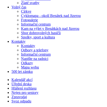
Zlaté svatby
Volný čas
Církve
Cyklomapa - okolí Benátek nad Jizerou
Fotogalerie
Informační centrum
Kam na výlet v Benátkách nad Jizerou
Sbor dobrovolných hasičů
Spolky, sport a kultura
Kontakty
Kontakty
Odbory a telefony
Informační centrum
Napište na radnici
Odkazy
Mapa webu
500 let zámku
Kalendář akcí
Úřední deska
Hlášení rozhlasu
Nejen pro seniory
Zpravodaj
Svoz odpadu