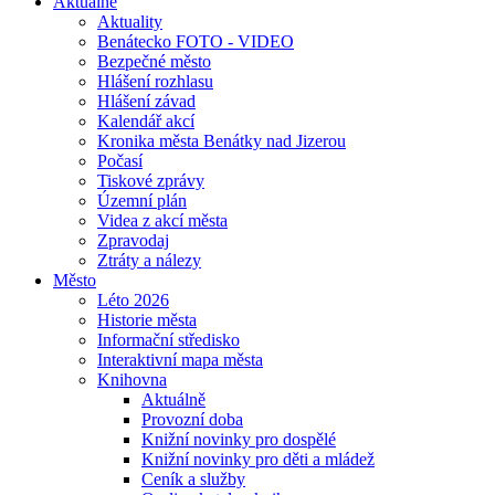
Aktuálně
Aktuality
Benátecko FOTO - VIDEO
Bezpečné město
Hlášení rozhlasu
Hlášení závad
Kalendář akcí
Kronika města Benátky nad Jizerou
Počasí
Tiskové zprávy
Územní plán
Videa z akcí města
Zpravodaj
Ztráty a nálezy
Město
Léto 2026
Historie města
Informační středisko
Interaktivní mapa města
Knihovna
Aktuálně
Provozní doba
Knižní novinky pro dospělé
Knižní novinky pro děti a mládež
Ceník a služby