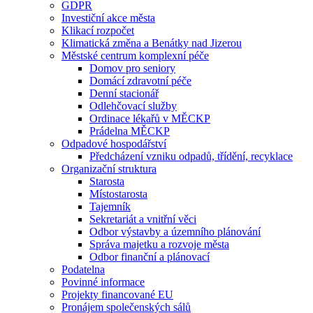
GDPR
Investiční akce města
Klikací rozpočet
Klimatická změna a Benátky nad Jizerou
Městské centrum komplexní péče
Domov pro seniory
Domácí zdravotní péče
Denní stacionář
Odlehčovací služby
Ordinace lékařů v MĚCKP
Prádelna MĚCKP
Odpadové hospodářství
Předcházení vzniku odpadů, třídění, recyklace
Organizační struktura
Starosta
Místostarosta
Tajemník
Sekretariát a vnitřní věci
Odbor výstavby a územního plánování
Správa majetku a rozvoje města
Odbor finanční a plánovací
Podatelna
Povinné informace
Projekty financované EU
Pronájem společenských sálů