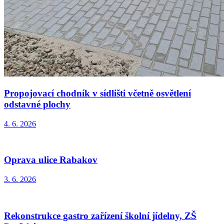
Propojovací chodník v sídlišti včetně osvětlení
odstavné plochy
4. 6. 2026
Oprava ulice Rabakov
3. 6. 2026
Rekonstrukce gastro zařízení školní jídelny, ZŠ