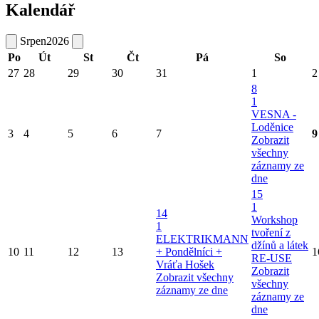
Kalendář
Srpen
2026
Po
Út
St
Čt
Pá
So
27
28
29
30
31
1
2
8
1
VESNA -
Loděnice
3
4
5
6
7
9
Zobrazit
všechny
záznamy ze
dne
15
1
14
Workshop
1
tvoření z
ELEKTRIKMANN
džínů a látek
10
11
12
13
+ Pondělníci +
1
RE-USE
Vráťa Hošek
Zobrazit
Zobrazit všechny
všechny
záznamy ze dne
záznamy ze
dne