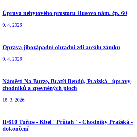
Úprava nebytového prostoru Husovo nám. čp. 60
9. 4. 2026
Oprava jihozápadní ohradní zdi areálu zámku
9. 4. 2026
Náměstí Na Burze, Bratří Bendů, Pražská - úpravy
chodníků a zpevněných ploch
18. 3. 2026
II/610 Tuřice - Kbel "Průtah" - Chodníky Pražská -
dokončení