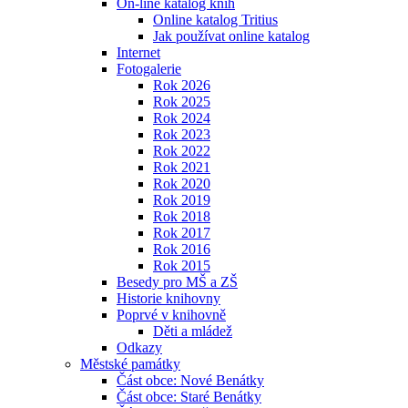
On-line katalog knih
Online katalog Tritius
Jak používat online katalog
Internet
Fotogalerie
Rok 2026
Rok 2025
Rok 2024
Rok 2023
Rok 2022
Rok 2021
Rok 2020
Rok 2019
Rok 2018
Rok 2017
Rok 2016
Rok 2015
Besedy pro MŠ a ZŠ
Historie knihovny
Poprvé v knihovně
Děti a mládež
Odkazy
Městské památky
Část obce: Nové Benátky
Část obce: Staré Benátky