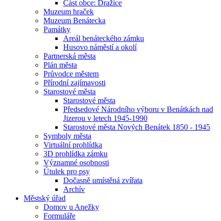
Část obce: Dražice
Muzeum hraček
Muzeum Benátecka
Památky
Areál benáteckého zámku
Husovo náměstí a okolí
Partnerská města
Plán města
Průvodce městem
Přírodní zajímavosti
Starostové města
Starostové města
Předsedové Národního výboru v Benátkách nad
Jizerou v letech 1945-1990
Starostové města Nových Benátek 1850 - 1945
Symboly města
Virtuální prohlídka
3D prohlídka zámku
Významné osobnosti
Útulek pro psy
Dočasně umístěná zvířata
Archív
Městský úřad
Domov u Anežky
Formuláře