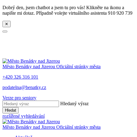
Dobrý den, jsem chatbot a jsem tu pro vás! Klikněte na ikonu a
napište mi dotaz. Případně volejte virtuálního asistenta 910 920 739
✕
Město
Benátky nad Jizerou
Oficiální stránky města
+420 326 316 101
podatelna@benatky.cz
Verze pro seniory
Hledaný výraz
Hledat
rozšířené vyhledávání
Město
Benátky nad Jizerou
Oficiální stránky města