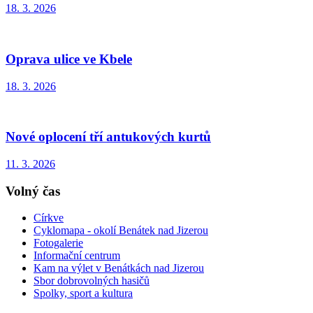
18. 3. 2026
Oprava ulice ve Kbele
18. 3. 2026
Nové oplocení tří antukových kurtů
11. 3. 2026
Volný čas
Církve
Cyklomapa - okolí Benátek nad Jizerou
Fotogalerie
Informační centrum
Kam na výlet v Benátkách nad Jizerou
Sbor dobrovolných hasičů
Spolky, sport a kultura