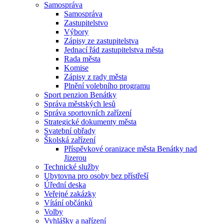
Samospráva
Samospráva
Zastupitelstvo
Výbory
Zápisy ze zastupitelstva
Jednací řád zastupitelstva města
Rada města
Komise
Zápisy z rady města
Plnění volebního programu
Sport penzion Benátky
Správa městských lesů
Správa sportovních zařízení
Strategické dokumenty města
Svatební obřady
Školská zařízení
Příspěvkové oranizace města Benátky nad
Jizerou
Technické služby
Ubytovna pro osoby bez přístřeší
Úřední deska
Veřejné zakázky
Vítání občánků
Volby
Vyhlášky a nařízení