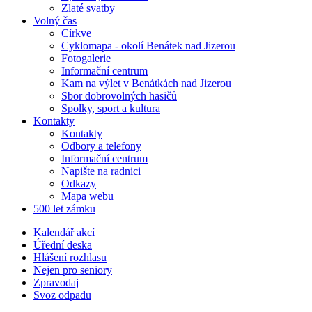
Zlaté svatby
Volný čas
Církve
Cyklomapa - okolí Benátek nad Jizerou
Fotogalerie
Informační centrum
Kam na výlet v Benátkách nad Jizerou
Sbor dobrovolných hasičů
Spolky, sport a kultura
Kontakty
Kontakty
Odbory a telefony
Informační centrum
Napište na radnici
Odkazy
Mapa webu
500 let zámku
Kalendář akcí
Úřední deska
Hlášení rozhlasu
Nejen pro seniory
Zpravodaj
Svoz odpadu