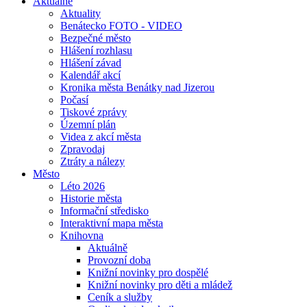
Aktuálně
Aktuality
Benátecko FOTO - VIDEO
Bezpečné město
Hlášení rozhlasu
Hlášení závad
Kalendář akcí
Kronika města Benátky nad Jizerou
Počasí
Tiskové zprávy
Územní plán
Videa z akcí města
Zpravodaj
Ztráty a nálezy
Město
Léto 2026
Historie města
Informační středisko
Interaktivní mapa města
Knihovna
Aktuálně
Provozní doba
Knižní novinky pro dospělé
Knižní novinky pro děti a mládež
Ceník a služby