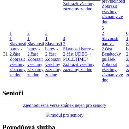
pravidelnosti
Zobrazit všechny
Zobrazit
záznamy ze dne
všechny
záznamy ze
dne
5
1
2
3
2
6
1
1
1
4
Slavnosti
1
Slavnosti
Slavnosti
Slavnosti
2
barev -
S
barev -
barev -
barev -
Slavnosti barev -
2.část
b
31
2.část
2.část
2.část
2.část
UDEG +
Benátecký
2
Zobrazit
Zobrazit
Zobrazit
POLETÍME?
gulášek
Z
všechny
všechny
všechny
Zobrazit všechny
Zobrazit
v
záznamy
záznamy
záznamy
záznamy ze dne
všechny
z
ze dne
ze dne
ze dne
záznamy ze
z
dne
Senioři
Zjednodušená verze stránek nejen pro seniory
Povodňová služba