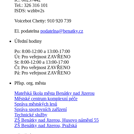
Tel.: 326 316 101
ISDS: wzhbv2s
Voicebot Chetty: 910 920 739
El. podatelna
podatelna@benatky.cz
Úřední hodiny
Po: 8:00-12:00 a 13:00-17:00
Út: Pro veřejnost ZAVŘENO
St: 8:00-12:00 a 13:00-17:00
Čt: Pro veřejnost ZAVŘENO
Pá: Pro veřejnost ZAVŘENO
Přísp. org. města
Mateřská škola města Benátky nad Jizerou
Městské centrum komplexní péče
Správa městských lesů
Správa sportovních zařízení
Technické služby
ZŠ Benátky nad Jizerou, Husovo náměstí 55
ZŠ Benátky nad Jizerou, Pražská