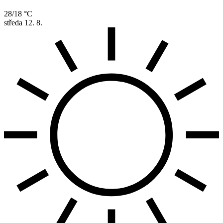
28/18 °C
středa
12. 8.