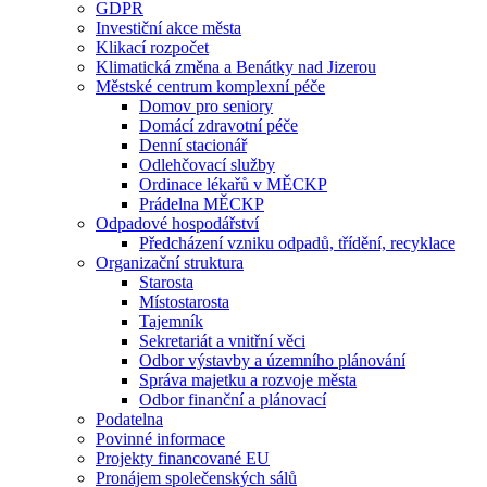
GDPR
Investiční akce města
Klikací rozpočet
Klimatická změna a Benátky nad Jizerou
Městské centrum komplexní péče
Domov pro seniory
Domácí zdravotní péče
Denní stacionář
Odlehčovací služby
Ordinace lékařů v MĚCKP
Prádelna MĚCKP
Odpadové hospodářství
Předcházení vzniku odpadů, třídění, recyklace
Organizační struktura
Starosta
Místostarosta
Tajemník
Sekretariát a vnitřní věci
Odbor výstavby a územního plánování
Správa majetku a rozvoje města
Odbor finanční a plánovací
Podatelna
Povinné informace
Projekty financované EU
Pronájem společenských sálů