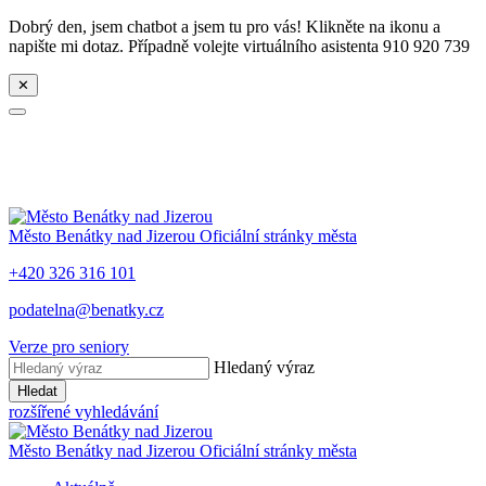
Dobrý den, jsem chatbot a jsem tu pro vás! Klikněte na ikonu a
napište mi dotaz. Případně volejte virtuálního asistenta 910 920 739
✕
Město
Benátky nad Jizerou
Oficiální stránky města
+420 326 316 101
podatelna@benatky.cz
Verze pro seniory
Hledaný výraz
Hledat
rozšířené vyhledávání
Město
Benátky nad Jizerou
Oficiální stránky města