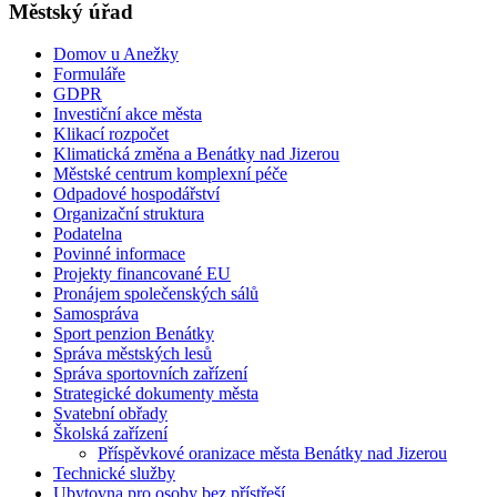
Městský úřad
Domov u Anežky
Formuláře
GDPR
Investiční akce města
Klikací rozpočet
Klimatická změna a Benátky nad Jizerou
Městské centrum komplexní péče
Odpadové hospodářství
Organizační struktura
Podatelna
Povinné informace
Projekty financované EU
Pronájem společenských sálů
Samospráva
Sport penzion Benátky
Správa městských lesů
Správa sportovních zařízení
Strategické dokumenty města
Svatební obřady
Školská zařízení
Příspěvkové oranizace města Benátky nad Jizerou
Technické služby
Ubytovna pro osoby bez přístřeší