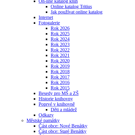
On-line katalog knih
Online katalog Tritius
Jak používat online katalog
Internet
Fotogalerie
Rok 2026
Rok 2025
Rok 2024
Rok 2023
Rok 2022
Rok 2021
Rok 2020
Rok 2019
Rok 2018
Rok 2017
Rok 2016
Rok 2015
Besedy pro MŠ a ZŠ
Historie knihovny
Poprvé v knihovně
Děti a mládež
Odkazy
Městské památky
Část obce: Nové Benátky
Část obce: Staré Benátky