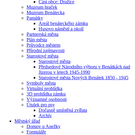
Část obce: Dražice
Muzeum hraček
Muzeum Benátecka
Památky
Areál benáteckého zámku
Husovo náměstí a okolí
Partnerská města
Plán města
Průvodce městem
Přírodní zajímavosti
Starostové města
Starostové města
Předsedové Národního výboru v Benátkách nad
Jizerou v letech 1945-1990
Starostové města Nových Benátek 1850 - 1945
Symboly města
Virtuální prohlídka
3D prohlídka zámku
Významné osobnosti
Útulek pro psy
Dočasně umístěná zvířata
Archív
Městský úřad
Domov u Anežky
Formuláře