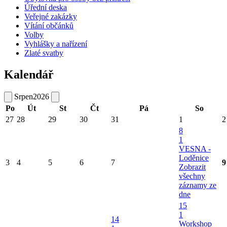
Úřední deska
Veřejné zakázky
Vítání občánků
Volby
Vyhlášky a nařízení
Zlaté svatby
Kalendář
Srpen
2026
Po
Út
St
Čt
Pá
So
27
28
29
30
31
1
2
8
1
VESNA -
Loděnice
3
4
5
6
7
9
Zobrazit
všechny
záznamy ze
dne
15
1
14
Workshop