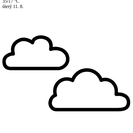
35/17 °C
úterý
11. 8.