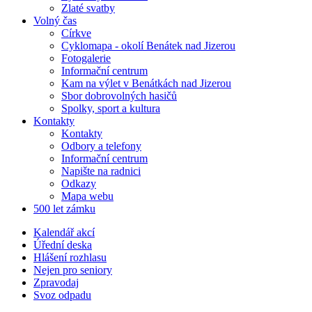
Zlaté svatby
Volný čas
Církve
Cyklomapa - okolí Benátek nad Jizerou
Fotogalerie
Informační centrum
Kam na výlet v Benátkách nad Jizerou
Sbor dobrovolných hasičů
Spolky, sport a kultura
Kontakty
Kontakty
Odbory a telefony
Informační centrum
Napište na radnici
Odkazy
Mapa webu
500 let zámku
Kalendář akcí
Úřední deska
Hlášení rozhlasu
Nejen pro seniory
Zpravodaj
Svoz odpadu