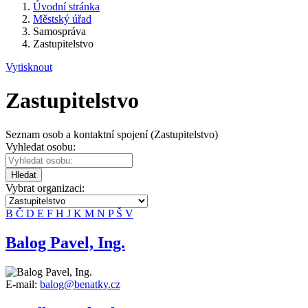
Úvodní stránka
Městský úřad
Samospráva
Zastupitelstvo
Vytisknout
Zastupitelstvo
Seznam osob a kontaktní spojení (Zastupitelstvo)
Vyhledat osobu:
Hledat
Vybrat organizaci:
B
Č
D
E
F
H
J
K
M
N
P
Š
V
Balog Pavel, Ing.
E-mail:
balog@benatky.cz