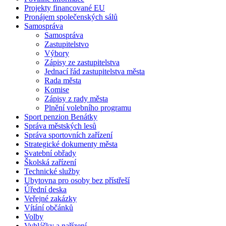
Projekty financované EU
Pronájem společenských sálů
Samospráva
Samospráva
Zastupitelstvo
Výbory
Zápisy ze zastupitelstva
Jednací řád zastupitelstva města
Rada města
Komise
Zápisy z rady města
Plnění volebního programu
Sport penzion Benátky
Správa městských lesů
Správa sportovních zařízení
Strategické dokumenty města
Svatební obřady
Školská zařízení
Technické služby
Ubytovna pro osoby bez přístřeší
Úřední deska
Veřejné zakázky
Vítání občánků
Volby
Vyhlášky a nařízení