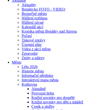
Aktuálně
Aktuality
Benátecko FOTO - VIDEO
Bezpečné město
Hlášení rozhlasu
Hlášení závad
Kalendář akcí
Kronika města Benátky nad Jizerou
Počasí
Tiskové zprávy
Územní plán
Videa z akcí města
Zpravodaj
Ztráty a nálezy
Město
Léto 2026
Historie města
Informační středisko
Interaktivní mapa města
Knihovna
Aktuálně
Provozní doba
Knižní novinky pro dospělé
Knižní novinky pro děti a mládež
Ceník a služby