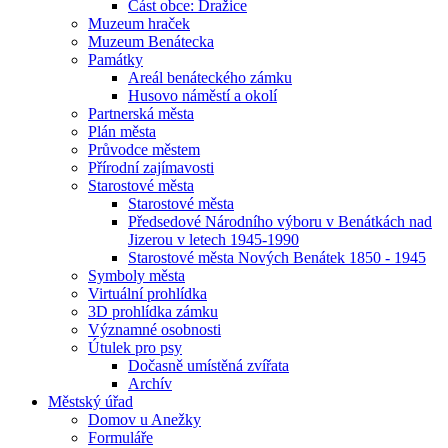
Část obce: Dražice
Muzeum hraček
Muzeum Benátecka
Památky
Areál benáteckého zámku
Husovo náměstí a okolí
Partnerská města
Plán města
Průvodce městem
Přírodní zajímavosti
Starostové města
Starostové města
Předsedové Národního výboru v Benátkách nad
Jizerou v letech 1945-1990
Starostové města Nových Benátek 1850 - 1945
Symboly města
Virtuální prohlídka
3D prohlídka zámku
Významné osobnosti
Útulek pro psy
Dočasně umístěná zvířata
Archív
Městský úřad
Domov u Anežky
Formuláře