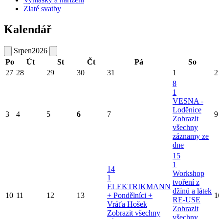
Zlaté svatby
Kalendář
Srpen
2026
Po
Út
St
Čt
Pá
So
27
28
29
30
31
1
2
8
1
VESNA -
Loděnice
3
4
5
6
7
9
Zobrazit
všechny
záznamy ze
dne
15
1
14
Workshop
1
tvoření z
ELEKTRIKMANN
džínů a látek
10
11
12
13
+ Pondělníci +
1
RE-USE
Vráťa Hošek
Zobrazit
Zobrazit všechny
všechny