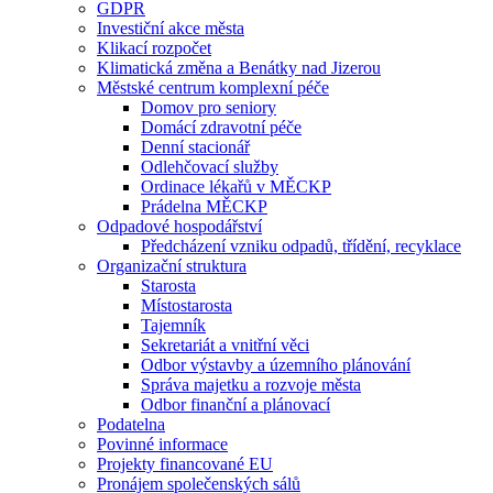
GDPR
Investiční akce města
Klikací rozpočet
Klimatická změna a Benátky nad Jizerou
Městské centrum komplexní péče
Domov pro seniory
Domácí zdravotní péče
Denní stacionář
Odlehčovací služby
Ordinace lékařů v MĚCKP
Prádelna MĚCKP
Odpadové hospodářství
Předcházení vzniku odpadů, třídění, recyklace
Organizační struktura
Starosta
Místostarosta
Tajemník
Sekretariát a vnitřní věci
Odbor výstavby a územního plánování
Správa majetku a rozvoje města
Odbor finanční a plánovací
Podatelna
Povinné informace
Projekty financované EU
Pronájem společenských sálů