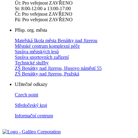
Út: Pro veřejnost ZAVŘENO
St: 8:00-12:00 a 13:00-17:00
Čt: Pro veřejnost ZAVŘENO
Pá: Pro veřejnost ZAVŘENO
Přísp. org. města
Mateřská škola města Benátky nad Jizerou
Městské centrum komplexní péče
Správa městských lesů
Správa sportovních zařízení
Technické služby
ZŠ Benátky nad Jizerou, Husovo náměstí 55
ZŠ Benátky nad Jizerou, Pražská
Užitečné odkazy
Czech point
Středočeský kraj
Informační centrum