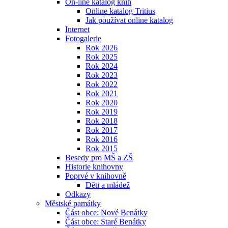
On-line katalog knih
Online katalog Tritius
Jak používat online katalog
Internet
Fotogalerie
Rok 2026
Rok 2025
Rok 2024
Rok 2023
Rok 2022
Rok 2021
Rok 2020
Rok 2019
Rok 2018
Rok 2017
Rok 2016
Rok 2015
Besedy pro MŠ a ZŠ
Historie knihovny
Poprvé v knihovně
Děti a mládež
Odkazy
Městské památky
Část obce: Nové Benátky
Část obce: Staré Benátky