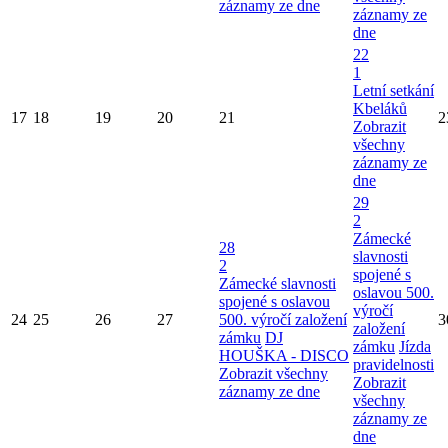
záznamy ze dne
záznamy ze
dne
22
1
Letní setkání
Kbeláků
17
18
19
20
21
2
Zobrazit
všechny
záznamy ze
dne
29
2
Zámecké
28
slavnosti
2
spojené s
Zámecké slavnosti
oslavou 500.
spojené s oslavou
výročí
24
25
26
27
500. výročí založení
3
založení
zámku
DJ
zámku
Jízda
HOUŠKA - DISCO
pravidelnosti
Zobrazit všechny
Zobrazit
záznamy ze dne
všechny
záznamy ze
dne