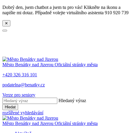
Dobrý den, jsem chatbot a jsem tu pro vás! Klikněte na ikonu a
napište mi dotaz. Případně volejte virtuálního asistenta 910 920 739
✕
Město
Benátky nad Jizerou
Oficiální stránky města
+420 326 316 101
podatelna@benatky.cz
Verze pro seniory
Hledaný výraz
Hledat
rozšířené vyhledávání
Město
Benátky nad Jizerou
Oficiální stránky města