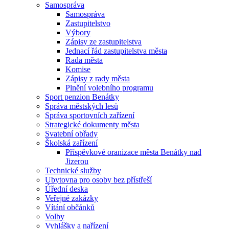
Samospráva
Samospráva
Zastupitelstvo
Výbory
Zápisy ze zastupitelstva
Jednací řád zastupitelstva města
Rada města
Komise
Zápisy z rady města
Plnění volebního programu
Sport penzion Benátky
Správa městských lesů
Správa sportovních zařízení
Strategické dokumenty města
Svatební obřady
Školská zařízení
Příspěvkové oranizace města Benátky nad
Jizerou
Technické služby
Ubytovna pro osoby bez přístřeší
Úřední deska
Veřejné zakázky
Vítání občánků
Volby
Vyhlášky a nařízení