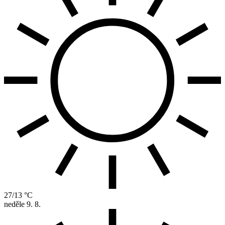
27/13 °C
neděle
9. 8.