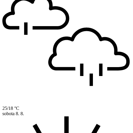
25/18 °C
sobota
8. 8.