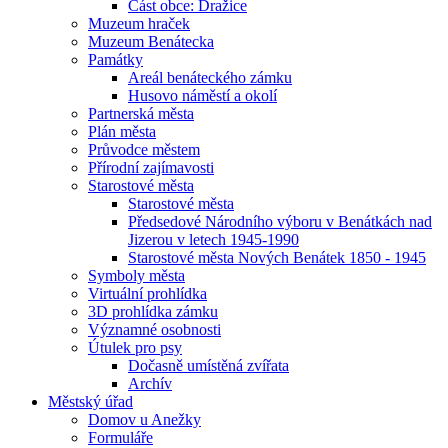
Část obce: Dražice
Muzeum hraček
Muzeum Benátecka
Památky
Areál benáteckého zámku
Husovo náměstí a okolí
Partnerská města
Plán města
Průvodce městem
Přírodní zajímavosti
Starostové města
Starostové města
Předsedové Národního výboru v Benátkách nad
Jizerou v letech 1945-1990
Starostové města Nových Benátek 1850 - 1945
Symboly města
Virtuální prohlídka
3D prohlídka zámku
Významné osobnosti
Útulek pro psy
Dočasně umístěná zvířata
Archív
Městský úřad
Domov u Anežky
Formuláře