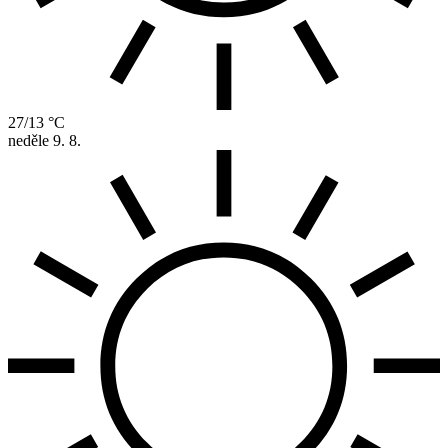
27/13 °C
neděle
9. 8.