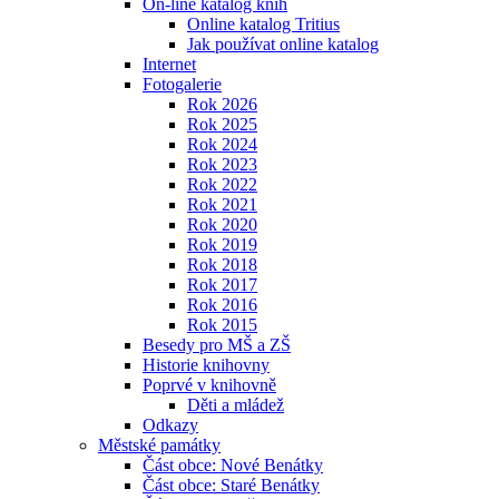
On-line katalog knih
Online katalog Tritius
Jak používat online katalog
Internet
Fotogalerie
Rok 2026
Rok 2025
Rok 2024
Rok 2023
Rok 2022
Rok 2021
Rok 2020
Rok 2019
Rok 2018
Rok 2017
Rok 2016
Rok 2015
Besedy pro MŠ a ZŠ
Historie knihovny
Poprvé v knihovně
Děti a mládež
Odkazy
Městské památky
Část obce: Nové Benátky
Část obce: Staré Benátky