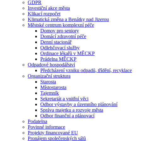
GDPR
Investiční akce města
Klikací rozpočet
Klimatická změna a Benátky nad Jizerou
Městské centrum komplexní péče
Domov pro seniory
Domácí zdravotní péče
Denní stacionář
Odlehčovací služby
Ordinace lékařů v MĚCKP
Prádelna MĚCKP
Odpadové hospodářství
Předcházení vzniku odpadů, třídění, recyklace
Organizační struktura
Starosta
Místostarosta
Tajemník
Sekretariát a vnitřní věci
Odbor výstavby a územního plánování
Správa majetku a rozvoje města
Odbor finanční a plánovací
Podatelna
Povinné informace
Projekty financované EU
Pronájem společenských sálů