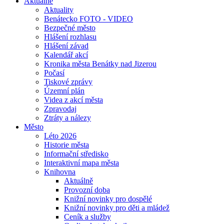
Aktuálně
Aktuality
Benátecko FOTO - VIDEO
Bezpečné město
Hlášení rozhlasu
Hlášení závad
Kalendář akcí
Kronika města Benátky nad Jizerou
Počasí
Tiskové zprávy
Územní plán
Videa z akcí města
Zpravodaj
Ztráty a nálezy
Město
Léto 2026
Historie města
Informační středisko
Interaktivní mapa města
Knihovna
Aktuálně
Provozní doba
Knižní novinky pro dospělé
Knižní novinky pro děti a mládež
Ceník a služby