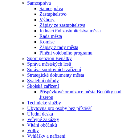
Samospráva
Samospráva
Zastupitelstvo
Výbory
Zápisy ze zastupitelstva
Jednací řád zastupitelstva města
Rada města
Komise
Zápisy z rady města
Plnění volebního programu
Sport penzion Benátky
Správa městských lesů
Správa sportovních zařízení
Strategické dokumenty města
Svatební obřady
Školská zařízení
Příspěvkové oranizace města Benátky nad
Jizerou
Technické služby
Ubytovna pro osoby bez přístřeší
Úřední deska
Veřejné zakázky
Vítání občánků
Volby
Vyhlášky a nařízení