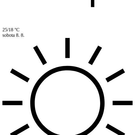
25/18 °C
sobota
8. 8.