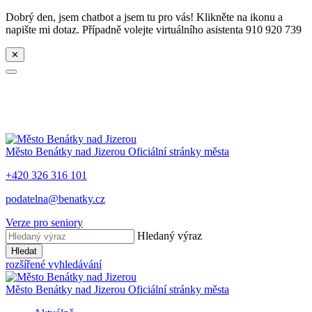
Dobrý den, jsem chatbot a jsem tu pro vás! Klikněte na ikonu a
napište mi dotaz. Případně volejte virtuálního asistenta 910 920 739
✕
Město
Benátky nad Jizerou
Oficiální stránky města
+420 326 316 101
podatelna@benatky.cz
Verze pro seniory
Hledaný výraz
Hledat
rozšířené vyhledávání
Město
Benátky nad Jizerou
Oficiální stránky města