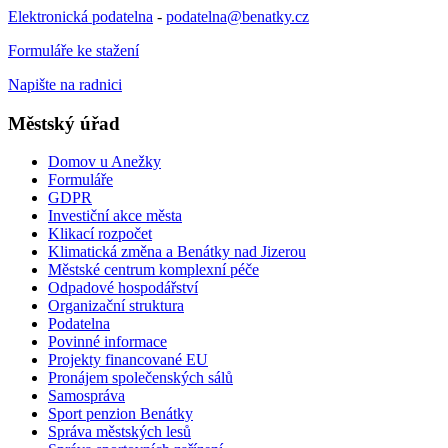
Elektronická podatelna
-
podatelna@benatky.cz
Formuláře ke stažení
Napište na radnici
Městský úřad
Domov u Anežky
Formuláře
GDPR
Investiční akce města
Klikací rozpočet
Klimatická změna a Benátky nad Jizerou
Městské centrum komplexní péče
Odpadové hospodářství
Organizační struktura
Podatelna
Povinné informace
Projekty financované EU
Pronájem společenských sálů
Samospráva
Sport penzion Benátky
Správa městských lesů