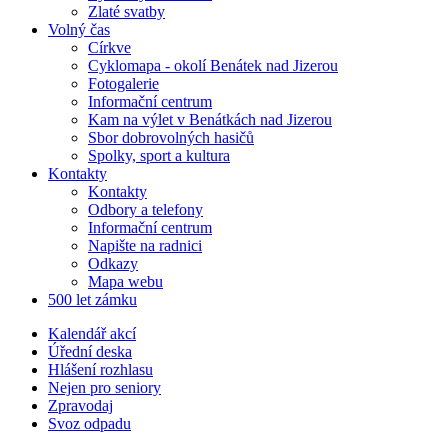
Zlaté svatby
Volný čas
Církve
Cyklomapa - okolí Benátek nad Jizerou
Fotogalerie
Informační centrum
Kam na výlet v Benátkách nad Jizerou
Sbor dobrovolných hasičů
Spolky, sport a kultura
Kontakty
Kontakty
Odbory a telefony
Informační centrum
Napište na radnici
Odkazy
Mapa webu
500 let zámku
Kalendář akcí
Úřední deska
Hlášení rozhlasu
Nejen pro seniory
Zpravodaj
Svoz odpadu