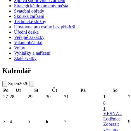
Správa sportovních zařízení
Strategické dokumenty města
Svatební obřady
Školská zařízení
Technické služby
Ubytovna pro osoby bez přístřeší
Úřední deska
Veřejné zakázky
Vítání občánků
Volby
Vyhlášky a nařízení
Zlaté svatby
Kalendář
Srpen
2026
Po
Út
St
Čt
Pá
So
27
28
29
30
31
1
2
8
1
VESNA -
Loděnice
3
4
5
6
7
9
Zobrazit
všechny