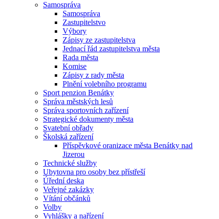
Samospráva
Samospráva
Zastupitelstvo
Výbory
Zápisy ze zastupitelstva
Jednací řád zastupitelstva města
Rada města
Komise
Zápisy z rady města
Plnění volebního programu
Sport penzion Benátky
Správa městských lesů
Správa sportovních zařízení
Strategické dokumenty města
Svatební obřady
Školská zařízení
Příspěvkové oranizace města Benátky nad
Jizerou
Technické služby
Ubytovna pro osoby bez přístřeší
Úřední deska
Veřejné zakázky
Vítání občánků
Volby
Vyhlášky a nařízení