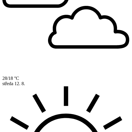
28/18 °C
středa
12. 8.