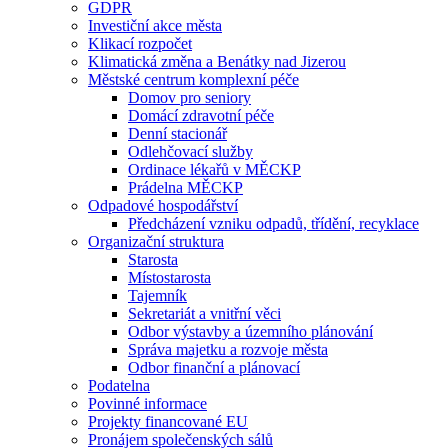
GDPR
Investiční akce města
Klikací rozpočet
Klimatická změna a Benátky nad Jizerou
Městské centrum komplexní péče
Domov pro seniory
Domácí zdravotní péče
Denní stacionář
Odlehčovací služby
Ordinace lékařů v MĚCKP
Prádelna MĚCKP
Odpadové hospodářství
Předcházení vzniku odpadů, třídění, recyklace
Organizační struktura
Starosta
Místostarosta
Tajemník
Sekretariát a vnitřní věci
Odbor výstavby a územního plánování
Správa majetku a rozvoje města
Odbor finanční a plánovací
Podatelna
Povinné informace
Projekty financované EU
Pronájem společenských sálů