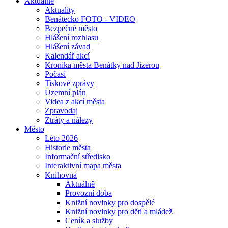
Aktuálně
Aktuality
Benátecko FOTO - VIDEO
Bezpečné město
Hlášení rozhlasu
Hlášení závad
Kalendář akcí
Kronika města Benátky nad Jizerou
Počasí
Tiskové zprávy
Územní plán
Videa z akcí města
Zpravodaj
Ztráty a nálezy
Město
Léto 2026
Historie města
Informační středisko
Interaktivní mapa města
Knihovna
Aktuálně
Provozní doba
Knižní novinky pro dospělé
Knižní novinky pro děti a mládež
Ceník a služby