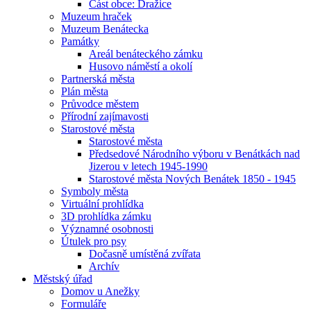
Část obce: Dražice
Muzeum hraček
Muzeum Benátecka
Památky
Areál benáteckého zámku
Husovo náměstí a okolí
Partnerská města
Plán města
Průvodce městem
Přírodní zajímavosti
Starostové města
Starostové města
Předsedové Národního výboru v Benátkách nad
Jizerou v letech 1945-1990
Starostové města Nových Benátek 1850 - 1945
Symboly města
Virtuální prohlídka
3D prohlídka zámku
Významné osobnosti
Útulek pro psy
Dočasně umístěná zvířata
Archív
Městský úřad
Domov u Anežky
Formuláře