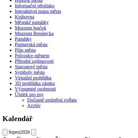
Historie města
Informační středisko
Interaktivní mapa města
Knihovna
Městské památky
Muzeum hraček
Muzeum Benátecka
Památky
Partnerská města
Plán města
Průvodce městem
Přírodní zajímavosti
Starostové města
Symboly města
Virtuální prohlídka
3D prohlídka zámku
Významné osobnosti
Útulek pro psy
Dočasně umístěná zvířata
Archív
Kalendář
Srpen
2026