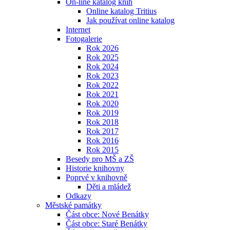
On-line katalog knih
Online katalog Tritius
Jak používat online katalog
Internet
Fotogalerie
Rok 2026
Rok 2025
Rok 2024
Rok 2023
Rok 2022
Rok 2021
Rok 2020
Rok 2019
Rok 2018
Rok 2017
Rok 2016
Rok 2015
Besedy pro MŠ a ZŠ
Historie knihovny
Poprvé v knihovně
Děti a mládež
Odkazy
Městské památky
Část obce: Nové Benátky
Část obce: Staré Benátky