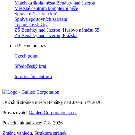
Mateřská škola města Benátky nad Jizerou
Městské centrum komplexní péče
Správa městských lesů
Správa sportovních zařízení
Technické služby
ZŠ Benátky nad Jizerou, Husovo náměstí 55
ZŠ Benátky nad Jizerou, Pražská
Užitečné odkazy
Czech point
Středočeský kraj
Informační centrum
Oficiální stránka města Benátky nad Jizerou © 2026
Provozovatel
Galileo Corporation s.r.o.
Poslední aktualizace: 7. 8. 2026
Změna vzhledu
,
Struktura stránek