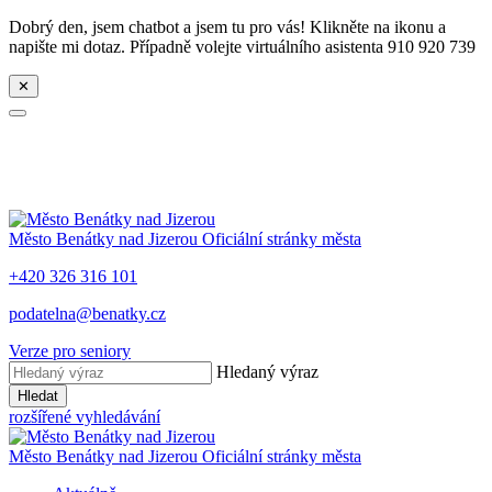
Dobrý den, jsem chatbot a jsem tu pro vás! Klikněte na ikonu a
napište mi dotaz. Případně volejte virtuálního asistenta 910 920 739
✕
Město
Benátky nad Jizerou
Oficiální stránky města
+420 326 316 101
podatelna@benatky.cz
Verze pro seniory
Hledaný výraz
Hledat
rozšířené vyhledávání
Město
Benátky nad Jizerou
Oficiální stránky města