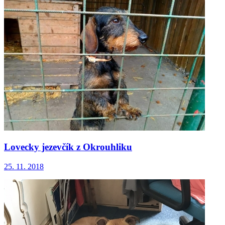
Lovecky jezevčík z Okrouhliku
25. 11. 2018