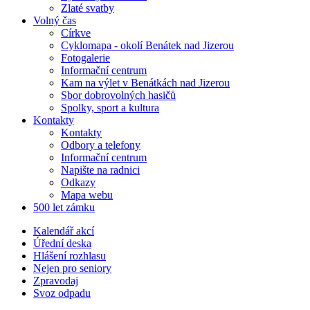
Zlaté svatby
Volný čas
Církve
Cyklomapa - okolí Benátek nad Jizerou
Fotogalerie
Informační centrum
Kam na výlet v Benátkách nad Jizerou
Sbor dobrovolných hasičů
Spolky, sport a kultura
Kontakty
Kontakty
Odbory a telefony
Informační centrum
Napište na radnici
Odkazy
Mapa webu
500 let zámku
Kalendář akcí
Úřední deska
Hlášení rozhlasu
Nejen pro seniory
Zpravodaj
Svoz odpadu