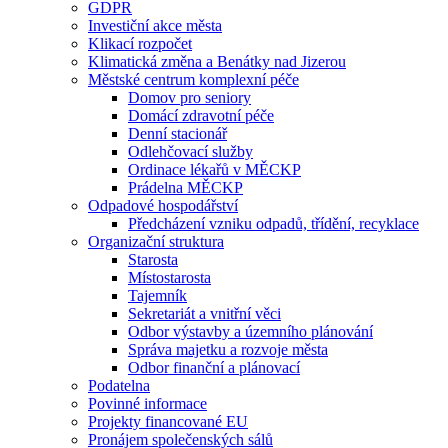
GDPR
Investiční akce města
Klikací rozpočet
Klimatická změna a Benátky nad Jizerou
Městské centrum komplexní péče
Domov pro seniory
Domácí zdravotní péče
Denní stacionář
Odlehčovací služby
Ordinace lékařů v MĚCKP
Prádelna MĚCKP
Odpadové hospodářství
Předcházení vzniku odpadů, třídění, recyklace
Organizační struktura
Starosta
Místostarosta
Tajemník
Sekretariát a vnitřní věci
Odbor výstavby a územního plánování
Správa majetku a rozvoje města
Odbor finanční a plánovací
Podatelna
Povinné informace
Projekty financované EU
Pronájem společenských sálů