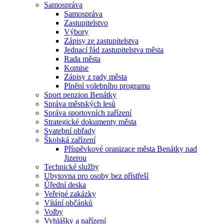
Samospráva
Samospráva
Zastupitelstvo
Výbory
Zápisy ze zastupitelstva
Jednací řád zastupitelstva města
Rada města
Komise
Zápisy z rady města
Plnění volebního programu
Sport penzion Benátky
Správa městských lesů
Správa sportovních zařízení
Strategické dokumenty města
Svatební obřady
Školská zařízení
Příspěvkové oranizace města Benátky nad
Jizerou
Technické služby
Ubytovna pro osoby bez přístřeší
Úřední deska
Veřejné zakázky
Vítání občánků
Volby
Vyhlášky a nařízení