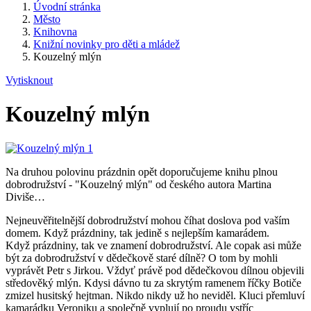
Úvodní stránka
Město
Knihovna
Knižní novinky pro děti a mládež
Kouzelný mlýn
Vytisknout
Kouzelný mlýn
Na druhou polovinu prázdnin opět doporučujeme knihu plnou
dobrodružství - "Kouzelný mlýn" od českého autora Martina
Diviše…
Nejneuvěřitelnější dobrodružství mohou číhat doslova pod vaším
domem. Když prázdniny, tak jedině s nejlepším kamarádem.
Když prázdniny, tak ve znamení dobrodružství. Ale copak asi může
být za dobrodružství v dědečkově staré dílně? O tom by mohli
vyprávět Petr s Jirkou. Vždyť právě pod dědečkovou dílnou objevili
středověký mlýn. Kdysi dávno tu za skrytým ramenem říčky Botiče
zmizel husitský hejtman. Nikdo nikdy už ho neviděl. Kluci přemluví
kamarádku Veroniku a společně vyplují po proudu vstříc