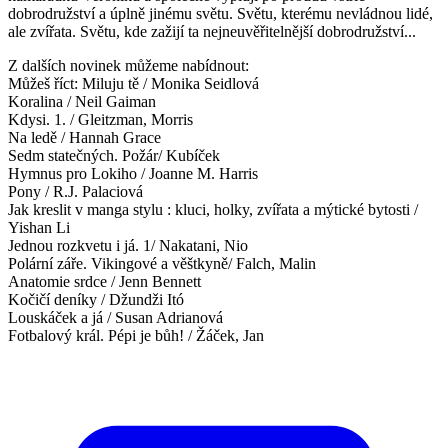
dobrodružství a úplně jinému světu. Světu, kterému nevládnou lidé,
ale zvířata. Světu, kde zažijí ta nejneuvěřitelnější dobrodružství...
Z dalších novinek můžeme nabídnout:
Můžeš říct: Miluju tě / Monika Seidlová
Koralina / Neil Gaiman
Kdysi. 1. / Gleitzman, Morris
Na ledě / Hannah Grace
Sedm statečných. Požár/ Kubíček
Hymnus pro Lokiho / Joanne M. Harris
Pony / R.J. Palaciová
Jak kreslit v manga stylu : kluci, holky, zvířata a mýtické bytosti /
Yishan Li
Jednou rozkvetu i já. 1/ Nakatani, Nio
Polární záře. Vikingové a věštkyně/ Falch, Malin
Anatomie srdce / Jenn Bennett
Kočičí deníky / Džundži Itó
Louskáček a já / Susan Adrianová
Fotbalový král. Pépi je bůh! / Žáček, Jan