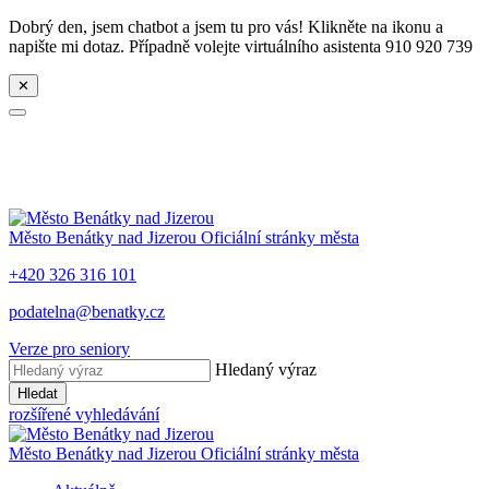
Dobrý den, jsem chatbot a jsem tu pro vás! Klikněte na ikonu a
napište mi dotaz. Případně volejte virtuálního asistenta 910 920 739
✕
Město
Benátky nad Jizerou
Oficiální stránky města
+420 326 316 101
podatelna@benatky.cz
Verze pro seniory
Hledaný výraz
Hledat
rozšířené vyhledávání
Město
Benátky nad Jizerou
Oficiální stránky města