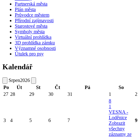
Partnerská města
Plán města
Průvodce městem
Přírodní zajímavosti
Starostové města
Symboly města
Virtuální prohlídka
3D prohlídka zámku
Významné osobnosti
Útulek pro psy
Kalendář
Srpen
2026
Po
Út
St
Čt
Pá
So
27
28
29
30
31
1
2
8
1
VESNA -
Loděnice
3
4
5
6
7
9
Zobrazit
všechny
záznamy ze