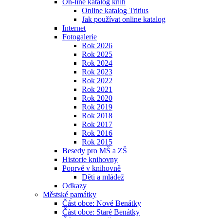
On-line katalog knih
Online katalog Tritius
Jak používat online katalog
Internet
Fotogalerie
Rok 2026
Rok 2025
Rok 2024
Rok 2023
Rok 2022
Rok 2021
Rok 2020
Rok 2019
Rok 2018
Rok 2017
Rok 2016
Rok 2015
Besedy pro MŠ a ZŠ
Historie knihovny
Poprvé v knihovně
Děti a mládež
Odkazy
Městské památky
Část obce: Nové Benátky
Část obce: Staré Benátky