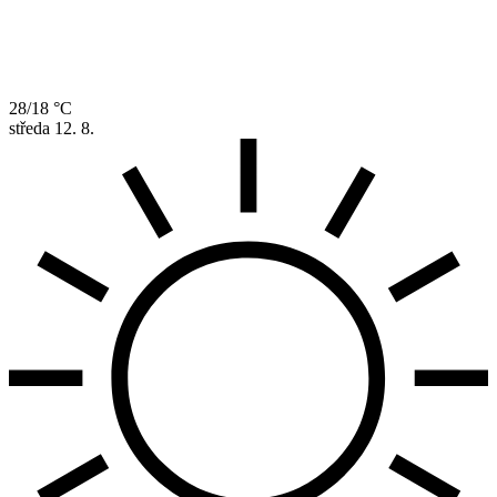
28/18 °C
středa
12. 8.