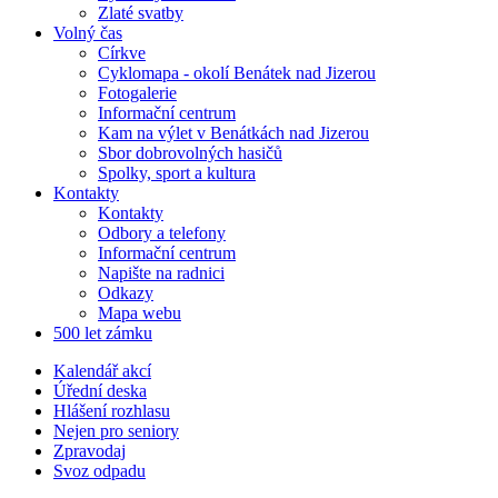
Zlaté svatby
Volný čas
Církve
Cyklomapa - okolí Benátek nad Jizerou
Fotogalerie
Informační centrum
Kam na výlet v Benátkách nad Jizerou
Sbor dobrovolných hasičů
Spolky, sport a kultura
Kontakty
Kontakty
Odbory a telefony
Informační centrum
Napište na radnici
Odkazy
Mapa webu
500 let zámku
Kalendář akcí
Úřední deska
Hlášení rozhlasu
Nejen pro seniory
Zpravodaj
Svoz odpadu