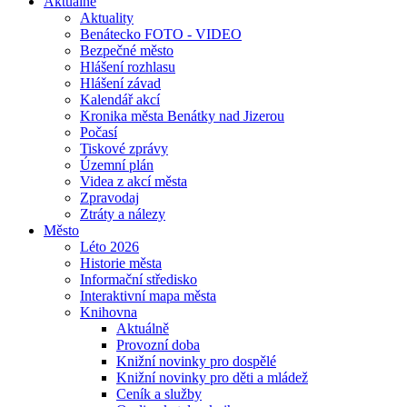
Aktuálně
Aktuality
Benátecko FOTO - VIDEO
Bezpečné město
Hlášení rozhlasu
Hlášení závad
Kalendář akcí
Kronika města Benátky nad Jizerou
Počasí
Tiskové zprávy
Územní plán
Videa z akcí města
Zpravodaj
Ztráty a nálezy
Město
Léto 2026
Historie města
Informační středisko
Interaktivní mapa města
Knihovna
Aktuálně
Provozní doba
Knižní novinky pro dospělé
Knižní novinky pro děti a mládež
Ceník a služby