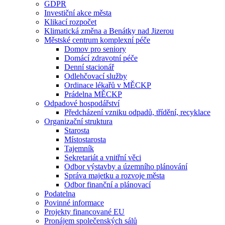
GDPR
Investiční akce města
Klikací rozpočet
Klimatická změna a Benátky nad Jizerou
Městské centrum komplexní péče
Domov pro seniory
Domácí zdravotní péče
Denní stacionář
Odlehčovací služby
Ordinace lékařů v MĚCKP
Prádelna MĚCKP
Odpadové hospodářství
Předcházení vzniku odpadů, třídění, recyklace
Organizační struktura
Starosta
Místostarosta
Tajemník
Sekretariát a vnitřní věci
Odbor výstavby a územního plánování
Správa majetku a rozvoje města
Odbor finanční a plánovací
Podatelna
Povinné informace
Projekty financované EU
Pronájem společenských sálů