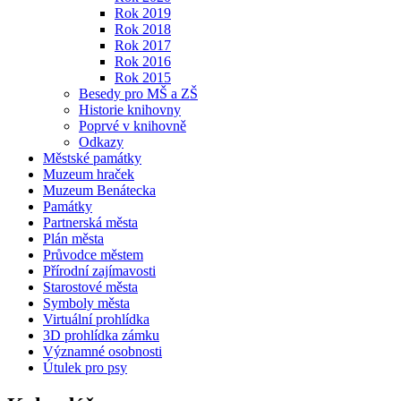
Rok 2019
Rok 2018
Rok 2017
Rok 2016
Rok 2015
Besedy pro MŠ a ZŠ
Historie knihovny
Poprvé v knihovně
Odkazy
Městské památky
Muzeum hraček
Muzeum Benátecka
Památky
Partnerská města
Plán města
Průvodce městem
Přírodní zajímavosti
Starostové města
Symboly města
Virtuální prohlídka
3D prohlídka zámku
Významné osobnosti
Útulek pro psy