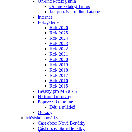
On-line katalog knih
Online katalog Tritius
Jak používat online katalog
Internet
Fotogalerie
Rok 2026
Rok 2025
Rok 2024
Rok 2023
Rok 2022
Rok 2021
Rok 2020
Rok 2019
Rok 2018
Rok 2017
Rok 2016
Rok 2015
Besedy pro MŠ a ZŠ
Historie knihovny
Poprvé v knihovně
Děti a mládež
Odkazy
Městské památky
Část obce: Nové Benátky
Část obce: Staré Benátky