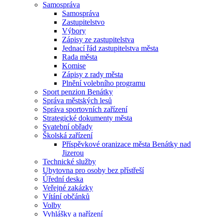
Samospráva
Samospráva
Zastupitelstvo
Výbory
Zápisy ze zastupitelstva
Jednací řád zastupitelstva města
Rada města
Komise
Zápisy z rady města
Plnění volebního programu
Sport penzion Benátky
Správa městských lesů
Správa sportovních zařízení
Strategické dokumenty města
Svatební obřady
Školská zařízení
Příspěvkové oranizace města Benátky nad
Jizerou
Technické služby
Ubytovna pro osoby bez přístřeší
Úřední deska
Veřejné zakázky
Vítání občánků
Volby
Vyhlášky a nařízení