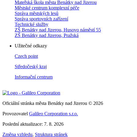
Mateřská škola města Benátky nad Jizerou
Městské centrum komplexní péče
Správa městských lesů
Správa sportovních zařízení
Technické služby
ZŠ Benátky nad Jizerou, Husovo náměstí 55
ZŠ Benátky nad Jizerou, Pražská
Užitečné odkazy
Czech point
Středočeský kraj
Informační centrum
Oficiální stránka města Benátky nad Jizerou © 2026
Provozovatel
Galileo Corporation s.r.o.
Poslední aktualizace: 7. 8. 2026
Změna vzhledu
,
Struktura stránek