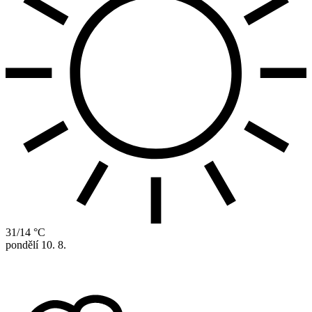
31/14 °C
pondělí
10. 8.