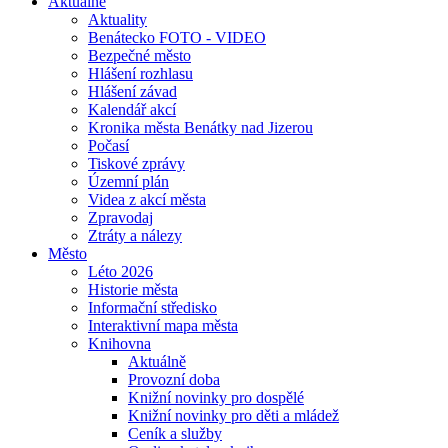
Aktuálně
Aktuality
Benátecko FOTO - VIDEO
Bezpečné město
Hlášení rozhlasu
Hlášení závad
Kalendář akcí
Kronika města Benátky nad Jizerou
Počasí
Tiskové zprávy
Územní plán
Videa z akcí města
Zpravodaj
Ztráty a nálezy
Město
Léto 2026
Historie města
Informační středisko
Interaktivní mapa města
Knihovna
Aktuálně
Provozní doba
Knižní novinky pro dospělé
Knižní novinky pro děti a mládež
Ceník a služby