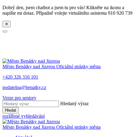
Dobrý den, jsem chatbot a jsem tu pro vás! Klikněte na ikonu a
napište mi dotaz. Případně volejte virtuálního asistenta 910 920 739
✕
Město
Benátky nad Jizerou
Oficiální stránky města
+420 326 316 101
podatelna@benatky.cz
Verze pro seniory
Hledaný výraz
Hledat
rozšířené vyhledávání
Město
Benátky nad Jizerou
Oficiální stránky města