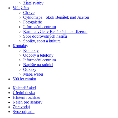
Zlaté svatby
Volný čas
Církve
Cyklomapa - okolí Benátek nad Jizerou
Fotogalerie
Informační centrum
Kam na výlet v Benátkách nad Jizerou
Sbor dobrovolných hasičů
Spolky, sport a kultura
Kontakty
Kontakty
Odbory a telefony
Informační centrum
Napište na radnici
Odkazy
Mapa webu
500 let zámku
Kalendář akcí
Úřední deska
Hlášení rozhlasu
Nejen pro seniory
Zpravodaj
Svoz odpadu