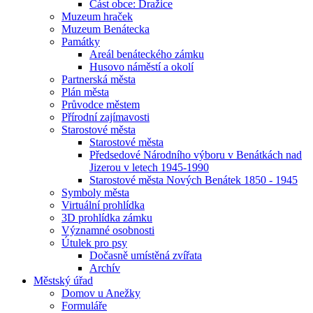
Část obce: Dražice
Muzeum hraček
Muzeum Benátecka
Památky
Areál benáteckého zámku
Husovo náměstí a okolí
Partnerská města
Plán města
Průvodce městem
Přírodní zajímavosti
Starostové města
Starostové města
Předsedové Národního výboru v Benátkách nad
Jizerou v letech 1945-1990
Starostové města Nových Benátek 1850 - 1945
Symboly města
Virtuální prohlídka
3D prohlídka zámku
Významné osobnosti
Útulek pro psy
Dočasně umístěná zvířata
Archív
Městský úřad
Domov u Anežky
Formuláře