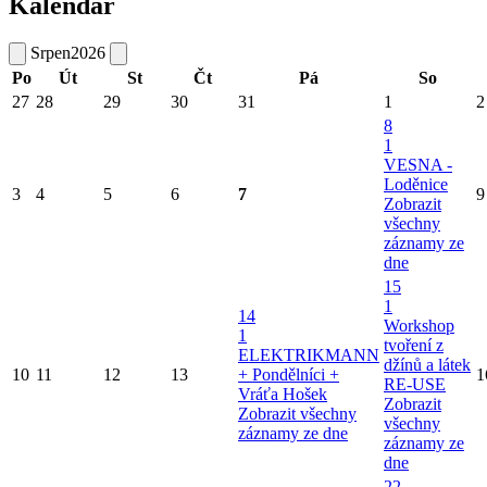
Kalendář
Srpen
2026
Po
Út
St
Čt
Pá
So
27
28
29
30
31
1
2
8
1
VESNA -
Loděnice
3
4
5
6
7
9
Zobrazit
všechny
záznamy ze
dne
15
1
14
Workshop
1
tvoření z
ELEKTRIKMANN
džínů a látek
10
11
12
13
+ Pondělníci +
1
RE-USE
Vráťa Hošek
Zobrazit
Zobrazit všechny
všechny
záznamy ze dne
záznamy ze
dne
22