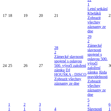
1
Letní setkání
Kbeláků
17
18
19
20
21
2
Zobrazit
všechny
záznamy ze
dne
29
2
Zámecké
28
slavnosti
2
spojené s
Zámecké slavnosti
oslavou 500.
spojené s oslavou
výročí
24
25
26
27
500. výročí založení
3
založení
zámku
DJ
zámku
Jízda
HOUŠKA - DISCO
pravidelnosti
Zobrazit všechny
Zobrazit
záznamy ze dne
všechny
záznamy ze
dne
5
1
2
3
2
6
1
1
1
4
Slavnosti
1