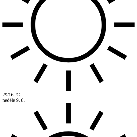
29/16 °C
neděle
9. 8.